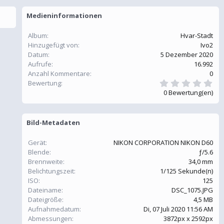
Medieninformationen
Album
Hvar-Stadt
Hinzugefügt von
Ivo2
Datum
5 Dezember 2020
Aufrufe
16.992
Anzahl Kommentare
0
0
Bewertung
,
0 Bewertung(en)
0
0
S
t
Bild-Metadaten
e
r
n
Gerät
NIKON CORPORATION NIKON D60
(
Blende
ƒ/5.6
e
Brennweite
34,0 mm
)
Belichtungszeit
1/125 Sekunde(n)
ISO
125
Dateiname
DSC_1075.JPG
Dateigröße
4,5 MB
Aufnahmedatum
Di, 07 Juli 2020 11:56 AM
Abmessungen
3872px x 2592px