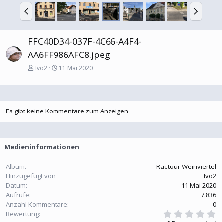
V
N
o
ä
r
c
h
h
FFC40D34-037F-4C66-A4F4-
e
s
AA6FF986AFC8.jpeg
r
t
i
e
Ivo2
11 Mai 2020
g
e
Es gibt keine Kommentare zum Anzeigen
Medieninformationen
Album
Radtour Weinviertel
Hinzugefügt von
Ivo2
Datum
11 Mai 2020
Aufrufe
7.836
Anzahl Kommentare
0
0
Bewertung
,