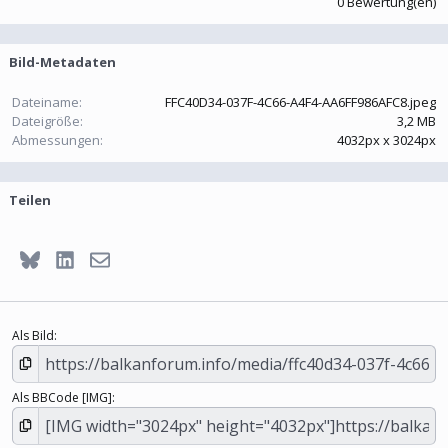
0 Bewertung(en)
0
0
S
t
Bild-Metadaten
e
r
n
Dateiname
FFC40D34-037F-4C66-A4F4-AA6FF986AFC8.jpeg
(
Dateigröße
3,2 MB
e
Abmessungen
4032px x 3024px
)
Teilen
Bluesky
LinkedIn
E-Mail
Als Bild
Als BBCode [IMG]