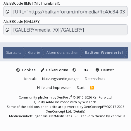
Als BBCode [IMG] (Mit Thumbnail)
Als BBCode [GALLERY]
Startseite
Galerie
Alben durchsuchen
Radtour Weinviertel
Cookies
BalkanForum
Deutsch
Kontakt
Nutzungsbedingungen
Datenschutz
Hilfe und Impressum
Start
R
S
S
®
Community platform by XenForo
© 2010-2026 XenForo Ltd.
Quality Add-Ons made with
by
WMTech
.
Some of the add-ons on this site are powered by
XenConcept™
©2017-2026
XenConcept Ltd. (
Details
)
|
Medieneinbettungen via s9e/MediaSites
XenForo theme
by xenfocus