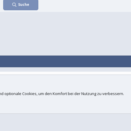
Suche
Kontakt
N
d.
 und optionale Cookies, um den Komfort bei der Nutzung zu verbessern.
ogies, Inc
.
Concept Ltd. (
Details
)
 xenfocus