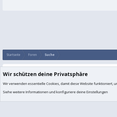
Startseite
Foren
Suche
Cookies
BalkanForum
Deutsch
Wir schützen deine Privatsphäre
®
Community platform by XenForo
© 2010-2026 XenForo Lt
Wir verwenden essentielle
Cookies
, damit diese Website funktioniert,
Quality Add-Ons made with
by
WMTech
© 2026 WebMachine Technol
Some of the add-ons on this site are powered by
XenConcept™
©2017-2026
Xen
Siehe weitere Informationen und konfiguriere deine Einstellungen
|
Medieneinbettungen via s9e/MediaSites
XenForo theme
by