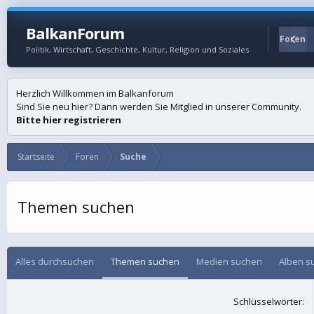
BalkanForum
Startseite
Foren
Politik, Wirtschaft, Geschichte, Kultur, Religion und Soziales
Herzlich Willkommen im Balkanforum
Sind Sie neu hier? Dann werden Sie Mitglied in unserer Community.
Bitte hier registrieren
Startseite
Foren
Suche
Themen suchen
Alles durchsuchen
Themen suchen
Medien suchen
Alben s
Schlüsselwörter