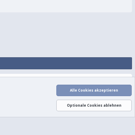
utzungsbedingungen
Datenschutz
Hilfe und Impressum
Start
R
S
Alle Cookies akzeptieren
S
Optionale Cookies ablehnen