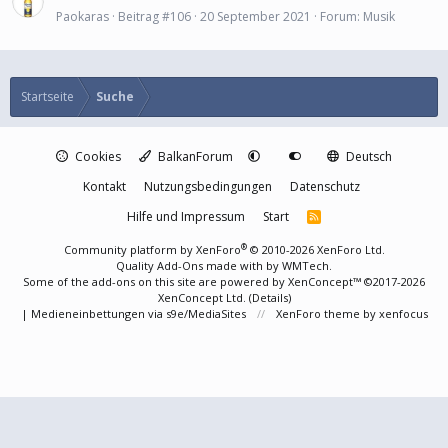
Paokaras
Beitrag #106
20 September 2021
Forum:
Musik
Startseite
Suche
Cookies
BalkanForum
Deutsch
Kontakt
Nutzungsbedingungen
Datenschutz
Hilfe und Impressum
Start
R
S
S
®
Community platform by XenForo
© 2010-2026 XenForo Ltd.
Quality Add-Ons made with
by
WMTech
.
Some of the add-ons on this site are powered by
XenConcept™
©2017-2026
XenConcept Ltd. (
Details
)
|
Medieneinbettungen via s9e/MediaSites
XenForo theme
by xenfocus