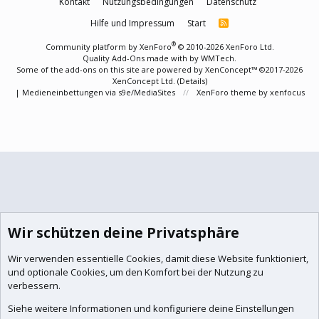
Kontakt
Nutzungsbedingungen
Datenschutz
Hilfe und Impressum
Start
R
S
S
®
Community platform by XenForo
© 2010-2026 XenForo Ltd.
Quality Add-Ons made with
by
WMTech
.
Some of the add-ons on this site are powered by
XenConcept™
©2017-2026
XenConcept Ltd. (
Details
)
|
Medieneinbettungen via s9e/MediaSites
XenForo theme
by xenfocus
Wir schützen deine Privatsphäre
Wir verwenden essentielle
Cookies
, damit diese Website funktioniert,
und optionale Cookies, um den Komfort bei der Nutzung zu
verbessern.
Siehe weitere Informationen und konfiguriere deine Einstellungen