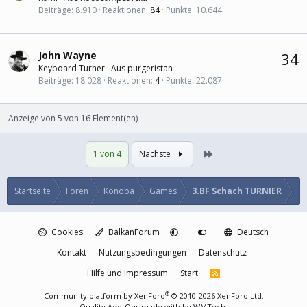
Beiträge
8.910
Reaktionen
84
Punkte
10.644
John Wayne
34
Keyboard Turner
·
Aus
purgeristan
Beiträge
18.028
Reaktionen
4
Punkte
22.087
Anzeige von 5 von 16 Element(en)
Letzte
1 von 4
Nächste
Startseite
Foren
Konoba
Games
3.BF Schach TURNIER
Cookies
BalkanForum
Deutsch
Kontakt
Nutzungsbedingungen
Datenschutz
Hilfe und Impressum
Start
R
S
S
®
Community platform by XenForo
© 2010-2026 XenForo Ltd.
Quality Add-Ons made with
by
WMTech
.