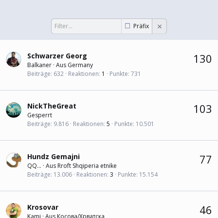
Präfix
Schwarzer Georg
130
Balkaner
·
Aus
Germany
Beiträge
632
Reaktionen
1
Punkte
731
NickTheGreat
103
Gesperrt
Beiträge
9.816
Reaktionen
5
Punkte
10.501
Hundz Gemajni
77
QQ...
·
Aus
Rroft Shqiperia etnike
Beiträge
13.006
Reaktionen
3
Punkte
15.154
Krosovar
46
Kami
·
Aus
Косова/Хрватска