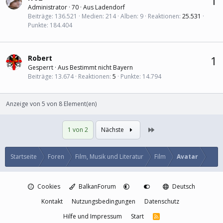
1
Administrator
·
70
·
Aus
Ladendorf
Beiträge
136.521
Medien
214
Alben
9
Reaktionen
25.531
Punkte
184.404
Robert
1
Gesperrt
·
Aus
Bestimmt nicht Bayern
Beiträge
13.674
Reaktionen
5
Punkte
14.794
Anzeige von 5 von 8 Element(en)
Letzte
1 von 2
Nächste
Startseite
Foren
Film, Musik und Literatur
Film
Avatar
Cookies
BalkanForum
Deutsch
Kontakt
Nutzungsbedingungen
Datenschutz
Hilfe und Impressum
Start
R
S