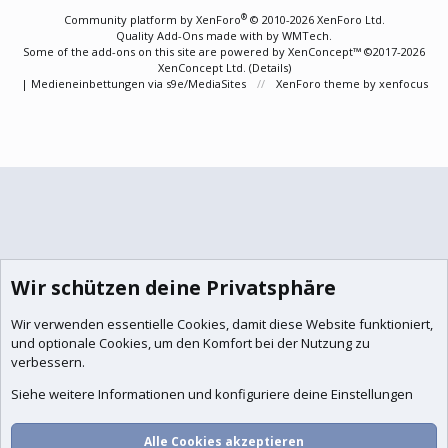
S
®
Community platform by XenForo
© 2010-2026 XenForo Ltd.
Quality Add-Ons made with
by
WMTech
.
Some of the add-ons on this site are powered by
XenConcept™
©2017-2026
XenConcept Ltd. (
Details
)
|
Medieneinbettungen via s9e/MediaSites
XenForo theme
by xenfocus
Wir schützen deine Privatsphäre
Wir verwenden essentielle
Cookies
, damit diese Website funktioniert,
und optionale Cookies, um den Komfort bei der Nutzung zu
verbessern.
Siehe weitere Informationen und konfiguriere deine Einstellungen
Alle Cookies akzeptieren