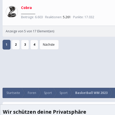
Cobra
___________
Beiträge
6.603
Reaktionen
5.261
Punkte
17.032
Anzeige von 5 von 17 Element(en)
1
2
3
4
Nächste
Startseite
Foren
Sport
Sport
Basketball WM 2023
Cookies
BalkanForum
Deutsch
Wir schützen deine Privatsphäre