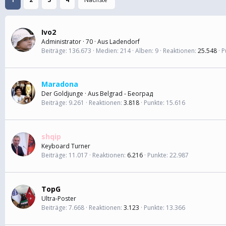
Ivo2
Administrator
·
70
·
Aus
Ladendorf
Beiträge
136.673
Medien
214
Alben
9
Reaktionen
25.548
P
Maradona
Der Goldjunge
·
Aus
Belgrad - Београд
Beiträge
9.261
Reaktionen
3.818
Punkte
15.616
shqip
Keyboard Turner
Beiträge
11.017
Reaktionen
6.216
Punkte
22.987
TopG
Ultra-Poster
Beiträge
7.668
Reaktionen
3.123
Punkte
13.366