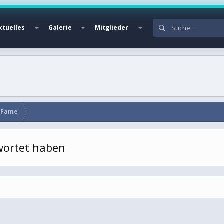
ktuelles
Galerie
Mitglieder
f Fame
twortet haben