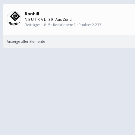
Ronhill
N E U T R A L
·
39
·
Aus
Zürich
Beiträge
1.815
Reaktionen
1
Punkte
2.233
Anzeige aller Elemente