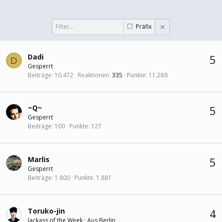
Präfix
Dadi
5
D
Gesperrt
Beiträge
10.472
Reaktionen
335
Punkte
11.289
~Q~
5
Gesperrt
Beiträge
100
Punkte
127
Marlis
5
Gesperrt
Beiträge
1.800
Punkte
1.881
Toruko-jin
4
Jackass of the Week
·
Aus
Berlin