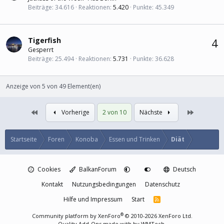
Beiträge
34.616
Reaktionen
5.420
Punkte
45.349
Tigerfish
4
Gesperrt
Beiträge
25.494
Reaktionen
5.731
Punkte
36.628
Anzeige von 5 von 49 Element(en)
Erste
Letzte
Vorherige
2 von 10
Nächste
Startseite
Foren
Konoba
Essen und Trinken
Diät
Cookies
BalkanForum
Deutsch
Kontakt
Nutzungsbedingungen
Datenschutz
Hilfe und Impressum
Start
R
S
S
®
Community platform by XenForo
© 2010-2026 XenForo Ltd.
Quality Add-Ons made with
by
WMTech
.