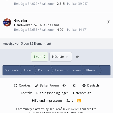
Beiträge
34.072
Reaktionen
2.315
Punkte
39.947
Grdelin
7
Handwerker
·
57
·
Aus
The Länd
Beiträge
32.635
Reaktionen
4.091
Punkte
44.171
Anzeige von 5 von 82 Element(en)
Letzte
1 von 17
Nächste
Startseite
Foren
Konoba
Essen und Trinken
Fleisch
Cookies
BalkanForum
Deutsch
Kontakt
Nutzungsbedingungen
Datenschutz
Hilfe und Impressum
Start
R
S
S
®
Community platform by XenForo
© 2010-2026 XenForo Ltd.
Quality Add-Ons made with
by
WMTech
.