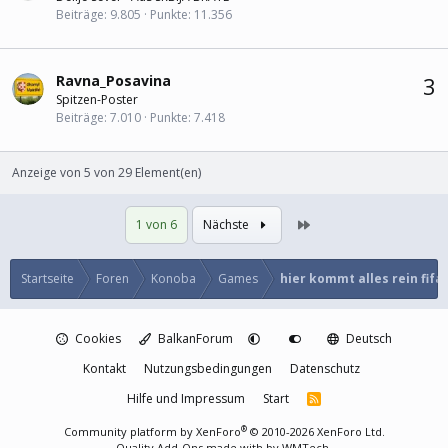
Beiträge
9.805
Punkte
11.356
Ravna_Posavina
3
Spitzen-Poster
Beiträge
7.010
Punkte
7.418
Anzeige von 5 von 29 Element(en)
Letzte
1 von 6
Nächste
Startseite
Foren
Konoba
Games
hier kommt alles rein fifa 
Cookies
BalkanForum
Deutsch
Kontakt
Nutzungsbedingungen
Datenschutz
Hilfe und Impressum
Start
R
S
S
®
Community platform by XenForo
© 2010-2026 XenForo Ltd.
Quality Add-Ons made with
by
WMTech
.