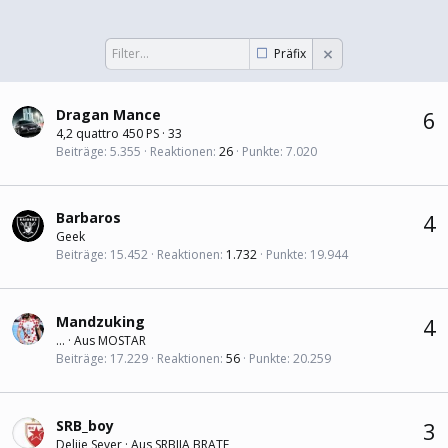
Präfix
Dragan Mance
6
4,2 quattro 450 PS
·
33
Beiträge
5.355
Reaktionen
26
Punkte
7.020
Barbaros
4
Geek
Beiträge
15.452
Reaktionen
1.732
Punkte
19.944
Mandzuking
4
...
·
Aus
MOSTAR
Beiträge
17.229
Reaktionen
56
Punkte
20.259
SRB_boy
3
Delije Sever
·
Aus
SRBIJA BRATE