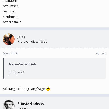
l=ländern
b=bumsen
o=ohne
r=richtigen
o=orgasmus
Jelka
Nicht von dieser Welt
6 Juni 2006
#6
Mare-Car schrieb:
Jel ti pusis?
Achtung, achtung! Fangfrage.
Princip_Grahovo
Gesperrt