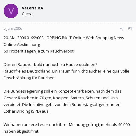
l
l
e
VaLeNtInA
t
V
r
a
Guest
m
5 Juni 2006
#1
20. Mai 2006 01:22:00SHOPPING Bild.T-Online Web Shopping News
Online-Abstimmung
60 Prozent sagen ja zum Rauchverbot!
Dürfen Raucher bald nur noch zu Hause qualmen?
Rauchfreies Deutschland. Ein Traum für Nichtraucher, eine qualvolle
Einschränkung für Raucher.
Die Bundesregierung soll ein Konzept erarbeiten, nach dem das
Gesetz Rauchen in Zügen, Kneipen, Ämtern, Schulen und Unis
verbietet. Die Initiative geht von dem Bundestagsabgeordneten
Lothar Binding (SPD) aus.
Wir haben unsere Leser nach ihrer Meinung gefragt, mehr als 40 000
haben abgestimmt.