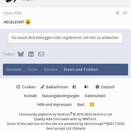
6 Juni 2006
#7
ABGELEHNT
Du musst dich einloggen oder registrieren, um hier zu antworten.
Bluesky
LinkedIn
E-Mail
Teilen:
Startseite
Foren
Konoba
Essen und Trinken
Cookies
BalkanForum
Deutsch
Kontakt
Nutzungsbedingungen
Datenschutz
Hilfe und Impressum
Start
R
S
S
®
Community platform by XenForo
© 2010-2026 XenForo Ltd.
Quality Add-Ons made with
by
WMTech
.
Some of the add-ons on this site are powered by
XenConcept™
©2017-2026
XenConcept Ltd. (
Details
)