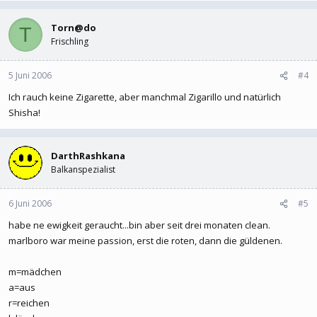
Torn@do
T
Frischling
5 Juni 2006
#4
Ich rauch keine Zigarette, aber manchmal Zigarillo und natürlich
Shisha!
DarthRashkana
Balkanspezialist
6 Juni 2006
#5
habe ne ewigkeit geraucht...bin aber seit drei monaten clean.
marlboro war meine passion, erst die roten, dann die güldenen.
m=mädchen
a=aus
r=reichen