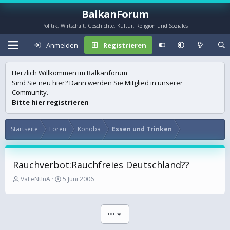
BalkanForum
Politik, Wirtschaft, Geschichte, Kultur, Religion und Soziales
Anmelden
Registrieren
Herzlich Willkommen im Balkanforum
Sind Sie neu hier? Dann werden Sie Mitglied in unserer
Community.
Bitte hier registrieren
Startseite
Foren
Konoba
Essen und Trinken
Rauchverbot:Rauchfreies Deutschland??
E
E
VaLeNtInA
5 Juni 2006
r
r
s
s
t
t
•••
e
e
l
l