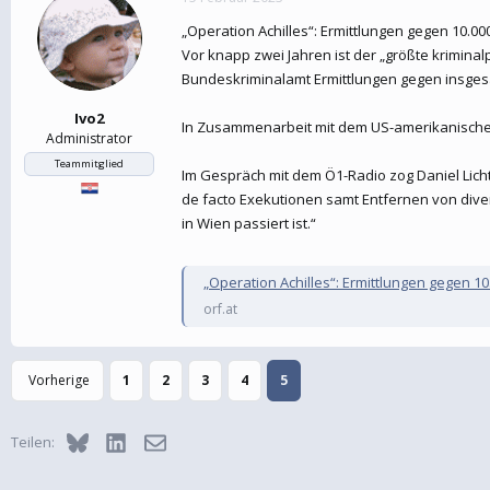
„Operation Achilles“: Ermittlungen gegen 10.00
Vor knapp zwei Jahren ist der „größte krimina
Bundeskriminalamt Ermittlungen gegen insges
Ivo2
In Zusammenarbeit mit dem US-amerikanischen
Administrator
Teammitglied
Im Gespräch mit dem Ö1-Radio zog Daniel Lic
de facto Exekutionen samt Entfernen von dive
in Wien passiert ist.“
„Operation Achilles“: Ermittlungen gegen 1
orf.at
Vorherige
1
2
3
4
5
Bluesky
LinkedIn
E-Mail
Teilen: