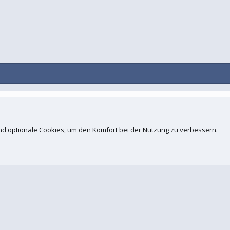
Kontakt
N
d.
 und optionale Cookies, um den Komfort bei der Nutzung zu verbessern.
ogies, Inc
.
Concept Ltd. (
Details
)
 xenfocus