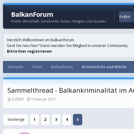
BalkanForum
Startseite
Foren
Politik, Wirtschaft, Geschichte, Kultur, Religion und Soziales
Herzlich Willkommen im Balkanforum
Sind Sie neu hier? Dann werden Sie Mitglied in unserer Community.
Bitte hier registrieren
Startseite
Foren
Balkanforum
Kriminalität und Militär
Sammelthread - Balkankriminalität im 
E
E
DZEKO
19 Januar 2011
r
r
s
s
t
t
Vorherige
1
2
3
4
5
e
e
l
l
l
l