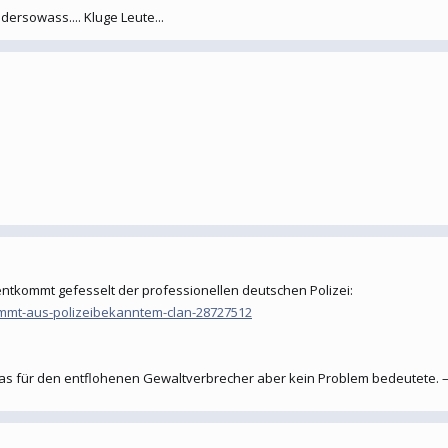
ersowass.... Kluge Leute...
entkommt gefesselt der professionellen deutschen Polizei:
tammt-aus-polizeibekanntem-clan-28727512
as für den entflohenen Gewaltverbrecher aber kein Problem bedeutete. –