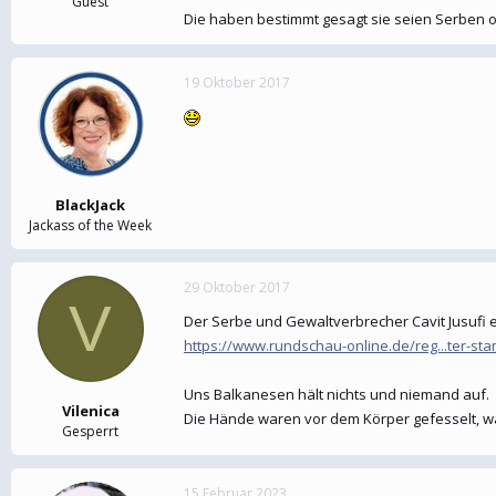
Guest
Die haben bestimmt gesagt sie seien Serben od
19 Oktober 2017
BlackJack
Jackass of the Week
29 Oktober 2017
V
Der Serbe und Gewaltverbrecher Cavit Jusufi 
https://www.rundschau-online.de/reg...ter-s
Uns Balkanesen hält nichts und niemand auf.
Vilenica
Die Hände waren vor dem Körper gefesselt, w
Gesperrt
15 Februar 2023