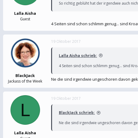
So richtig geblüht hat der irgendwie auch nic
Lalla Aisha
Guest
4 Seiten sind schon schlimm genug... sind Kr
19 Oktober 2017
Lalla Aisha schrieb:
4 Seiten sind schon schlimm genug... sind K
BlackJack
Ne die sind irgendwie ungeschoren davon gek
Jackass of the Week
19 Oktober 2017
L
BlackJack schrieb:
Ne die sind irgendwie ungeschoren davon gek
Lalla Aisha