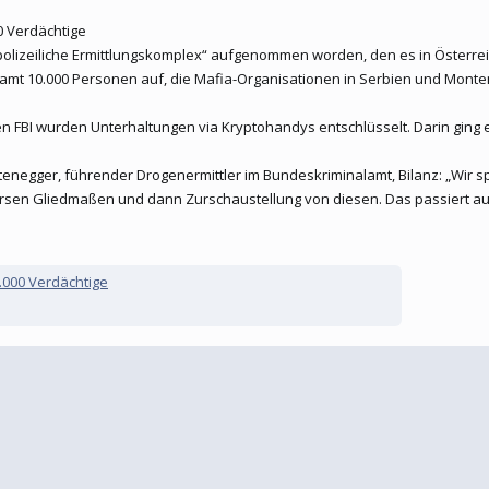
0 Verdächtige
lpolizeiliche Ermittlungskomplex“ aufgenommen worden, den es in Österrei
amt 10.000 Personen auf, die Mafia-Organisationen in Serbien und Monte
 FBI wurden Unterhaltungen via Kryptohandys entschlüsselt. Darin ging
htenegger, führender Drogenermittler im Bundeskriminalamt, Bilanz: „Wi
rsen Gliedmaßen und dann Zurschaustellung von diesen. Das passiert auch
0.000 Verdächtige