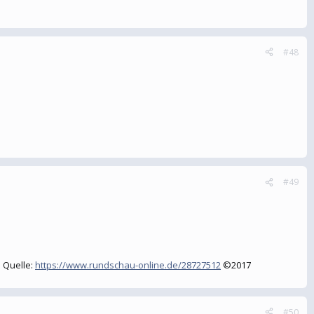
#48
#49
 Quelle:
https://www.rundschau-online.de/28727512
©2017
#50