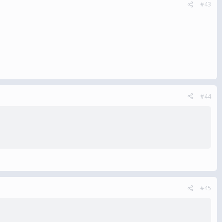
#43
#44
#45