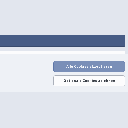
utzungsbedingungen
Datenschutz
Hilfe und Impressum
Start
R
S
Alle Cookies akzeptieren
S
Optionale Cookies ablehnen