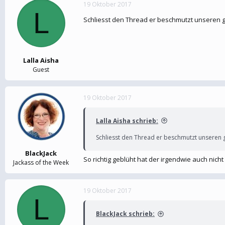
19 Oktober 2017
L
Schliesst den Thread er beschmutzt unseren g
Lalla Aisha
Guest
19 Oktober 2017
Lalla Aisha schrieb:
Schliesst den Thread er beschmutzt unseren g
BlackJack
So richtig geblüht hat der irgendwie auch nicht
Jackass of the Week
19 Oktober 2017
L
BlackJack schrieb: