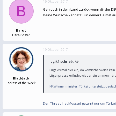
19 Oktober 2017
e
t
B
r
a
Geh doch in dein Land zurück wenn dir der DEU
m
Deine Wünsche kannst Du in deiner Heimat äu
Barut
Ultra-Poster
19 Oktober 2017
logik1 schrieb:
Füge es mal hier ein, da komischerweise kein
Lügenpresse erfindet wieder ein ammenmärc
BlackJack
Jackass of the Week
NRW-Innenminister: Türkei unterstützt deuts
Den Thread hat Mossad getarnt nur um Türke