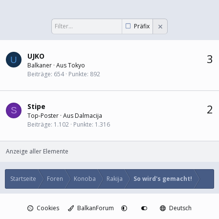
Präfix
UJKO
3
U
Balkaner
·
Aus
Tokyo
Beiträge
654
Punkte
892
Stipe
2
S
Top-Poster
·
Aus
Dalmacija
Beiträge
1.102
Punkte
1.316
Anzeige aller Elemente
Startseite
Foren
Konoba
Rakija
So wird's gemacht!
Cookies
BalkanForum
Deutsch