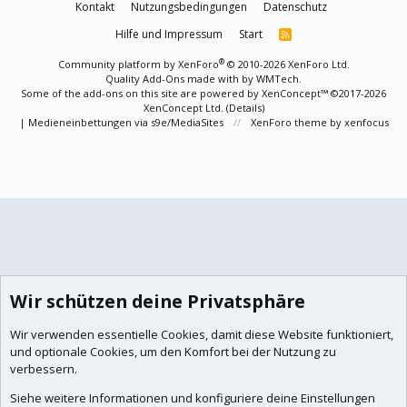
Kontakt
Nutzungsbedingungen
Datenschutz
Hilfe und Impressum
Start
R
S
S
®
Community platform by XenForo
© 2010-2026 XenForo Ltd.
Quality Add-Ons made with
by
WMTech
.
Some of the add-ons on this site are powered by
XenConcept™
©2017-2026
XenConcept Ltd. (
Details
)
|
Medieneinbettungen via s9e/MediaSites
XenForo theme
by xenfocus
Wir schützen deine Privatsphäre
Wir verwenden essentielle
Cookies
, damit diese Website funktioniert,
und optionale Cookies, um den Komfort bei der Nutzung zu
verbessern.
Siehe weitere Informationen und konfiguriere deine Einstellungen