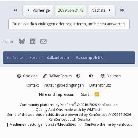
Erste
Letzte
Vorherige
2099 von 2173
Nächste
Du musst dich einloggen oder registrieren, um hier zu antworten.
Bluesky
LinkedIn
E-Mail
Teilen:
Startseite
Foren
Balkanforum
Aussenpolitik
Cookies
BalkanForum
Deutsch
Kontakt
Nutzungsbedingungen
Datenschutz
Hilfe und Impressum
Start
R
S
S
®
Community platform by XenForo
© 2010-2026 XenForo Ltd.
Quality Add-Ons made with
by
WMTech
.
Some of the add-ons on this site are powered by
XenConcept™
©2017-2026
XenConcept Ltd. (
Details
)
|
Medieneinbettungen via s9e/MediaSites
XenForo theme
by xenfocus