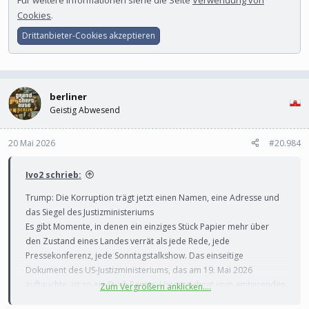
Cookies
.
Drittanbieter-Cookies akzeptieren
berliner
Geistig Abwesend
20 Mai 2026
#20.984
Ivo2 schrieb:
Trump: Die Korruption trägt jetzt einen Namen, eine Adresse und
das Siegel des Justizministeriums
Es gibt Momente, in denen ein einziges Stück Papier mehr über
den Zustand eines Landes verrät als jede Rede, jede
Pressekonferenz, jede Sonntagstalkshow. Das einseitige
Dokument des US-Justizministeriums, das am 19. Mai 2026
auftauchte, ist so ein Stück Papier. Unterzeichnet vom amtierenden
Zum Vergrößern anklicken....
Justizminister Todd Blanche. Darin steht, in einer Sprache, die so