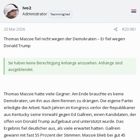
l
l
Ivo2
e
t
r
a
Administrator
Teammitglied
m
20 Mai 2026
#20.981
Thomas Massie fiel nicht wegen der Demokraten – Er fiel wegen
Donald Trump
Sie haben keine Berechtigung Anhänge anzusehen. Anhänge sind
ausgeblendet.
Thomas Massie hatte viele Gegner. Am Ende brauchte es keine
Demokraten, um ihn aus dem Rennen zu drängen. Die eigene Partei
erledigte die Arbeit. Nach Jahren im Kongress verlor der Republikaner
aus Kentucky seine Vorwahl gegen Ed Gallrein, einen Kandidaten, der
offen von Donald Trump aufgebaut und unterstützt wurde. Das
Ergebnis fiel deutlicher aus, als viele erwartet hatten. Gallrein
gewann mit fast 55 Prozent der Stimmen. Massie blieb bei gut 45