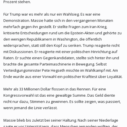
Prozent stehen.
Für Trump war es mehr als nur ein Wahlsieg. Es war eine
Demonstration. Massie hatte sich in den vergangenen Monaten
mehrfach gegen ihn gestellt. Er stellte Fragen zum Iran-Krieg,
kritisierte Entscheidungen rund um die Epstein-Akten und gehörte zu
den wenigen Republikanern in Washington, die öffentlich
widersprachen, statt still den Kopf zu senken. Trump reagierte nicht
mit Diskussionen. Er reagierte mit einer politischen Hinrichtung auf
Raten. Er suchte einen Gegenkandidaten, stellte sich hinter ihn und
brachte die gesamte Parteimaschinerie in Bewegung. Selbst
Verteidigungsminister Pete Hegseth mischte im Wahlkampf mit. Am
Ende wurde aus einer Vorwahl ein politischer Krafttest über Loyalität.
Mehr als 33 Millionen Dollar flossen in das Rennen. Für eine
Kongressvorwahl ist das eine gewaltige Summe. Das Geld diente
nicht nur dazu, Stimmen zu gewinnen. Es sollte zeigen, was passiert,
wenn jemand die Linie verlässt.
Massie blieb bis zuletzt bei seiner Haltung. Nach seiner Niederlage
sagte er vor Unterstützern, dass Menschen jemanden wollten, der