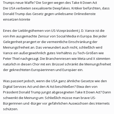
Trumps neue Waffe? Die Sorgen wegen des Take It Down Act
Die USA verbieten sexualisierte Deepfakes. Kritiker befürchten, dass
Donald Trump das Gesetz gegen unliebsame Onlinedienste
einsetzen könnte
Eines der Lieblingsthemen von US-Vizepräsident J. D. Vance ist die
von ihm ausgemachte Zensur von Social Media in Europa. Bei jeder
Gelegenheit prangert er die vermeintliche Einschränkung der
Meinungsfreiheit an. Das verwundert auch nicht, schließlich wird
Vance ein außergewöhnlich gutes Verhältnis zu Tech-Größen wie
Peter Thiel nachgesagt. Die Branchenriesen wie Meta und X stimmten
natürlich in diesen Chor mit ein: Brüssel schränkt die Meinungsfreiheit
der geknechteten Europäerinnen und Europäer ein.
Was passiert jedoch, wenn die USA ganz ähnliche Gesetze wie den
Digital Services Act und den AI Act beschließen? Etwa den von
Präsident Donald Trump jungst abgesegneten Take It Down Act? Dann
schwenkt die Meinung um: Schließlich müsse man brave US-
Bürgerinnen und -Bürger vor gefährlichen Auswüchsen des Internets
schützen.