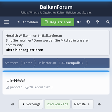
BalkanForum
Politik, Wirtschaft, Geschichte, Kultur, Religion und Soziales
Anmelden
Registrieren
Herzlich Willkommen im Balkanforum
Sind Sie neu hier? Dann werden Sie Mitglied in unserer
Community.
Bitte hier registrieren
Startseite
Foren
Balkanforum
Aussenpolitik
US-News
E
E
papodidi
28 Februar 2013
r
r
s
s
t
t
Erste
Letzte
Vorherige
2099 von 2173
Nächste
e
e
l
l