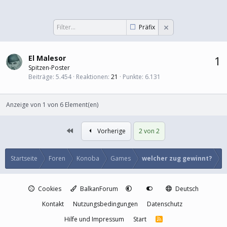
Präfix
El Malesor
1
Spitzen-Poster
Beiträge
5.454
Reaktionen
21
Punkte
6.131
Anzeige von 1 von 6 Element(en)
Erste
Vorherige
2 von 2
Startseite
Foren
Konoba
Games
welcher zug gewinnt?
Cookies
BalkanForum
Deutsch
Kontakt
Nutzungsbedingungen
Datenschutz
Hilfe und Impressum
Start
R
S