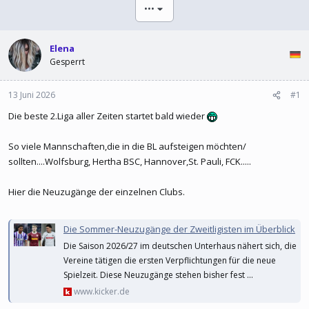
l
l
•••
e
t
r
a
m
Elena
Gesperrt
13 Juni 2026
#1
Die beste 2.Liga aller Zeiten startet bald wieder
So viele Mannschaften,die in die BL aufsteigen möchten/
sollten....Wolfsburg, Hertha BSC, Hannover,St. Pauli, FCK.....
Hier die Neuzugänge der einzelnen Clubs.
Die Sommer-Neuzugänge der Zweitligisten im Überblick
Die Saison 2026/27 im deutschen Unterhaus nähert sich, die
Vereine tätigen die ersten Verpflichtungen für die neue
Spielzeit. Diese Neuzugänge stehen bisher fest ...
www.kicker.de