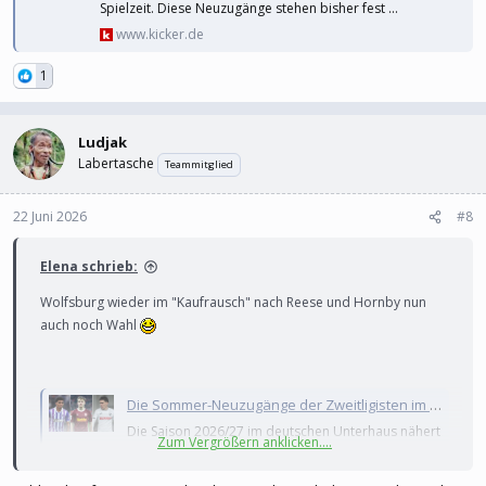
Spielzeit. Diese Neuzugänge stehen bisher fest ...
www.kicker.de
1
Ludjak
Labertasche
Teammitglied
22 Juni 2026
#8
Elena schrieb:
Wolfsburg wieder im "Kaufrausch" nach Reese und Hornby nun
auch noch Wahl
Die Sommer-Neuzugänge der Zweitligisten im Überblick
Die Saison 2026/27 im deutschen Unterhaus nähert
Zum Vergrößern anklicken....
sich, die Vereine tätigen die ersten Verpflichtungen
für die neue Spielzeit. Diese Neuzugänge stehen