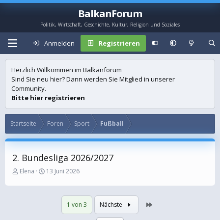
BalkanForum
Politik, Wirtschaft, Geschichte, Kultur, Religion und Soziales
Anmelden
Registrieren
Herzlich Willkommen im Balkanforum
Sind Sie neu hier? Dann werden Sie Mitglied in unserer
Community.
Bitte hier registrieren
Startseite
Foren
Sport
Fußball
2. Bundesliga 2026/2027
E
E
Elena
13 Juni 2026
r
r
s
s
t
t
Letzte
1 von 3
Nächste
e
e
l
l