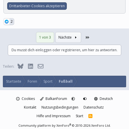
Drittanbieter-Cookies akzeptieren
2
Letzte
1 von 3
Nächste
Du musst dich einloggen oder registrieren, um hier zu antworten.
Bluesky
LinkedIn
E-Mail
Teilen:
Startseite
Foren
Sport
Fußball
Cookies
BalkanForum
Deutsch
Kontakt
Nutzungsbedingungen
Datenschutz
Hilfe und Impressum
Start
R
S
S
®
Community platform by XenForo
© 2010-2026 XenForo Ltd.