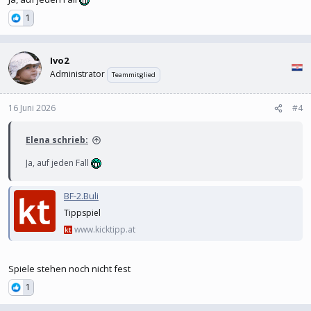
1
Ivo2
Administrator
Teammitglied
16 Juni 2026
#4
Elena schrieb:
Ja, auf jeden Fall
BF-2.Buli
Tippspiel
www.kicktipp.at
Spiele stehen noch nicht fest
1