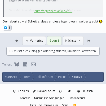
gegen Serbiens Verfassung gestoßen?
Da steht nirgendwo das Serbien irgendein Urteil eures
Zum Vergrößern anklicken....
Verfassungsgerichtes akzeptieren muss.
Der labert so viel Scheiße, dass er diese irgendwann selber glaubt
1
Erste
Letzte
Vorherige
6 von 8
Nächste
Du musst dich einloggen oder registrieren, um hier zu antworten.
Bluesky
LinkedIn
E-Mail
Teilen:
Startseite
Foren
Balkanforum
Politik
Kosovo
Cookies
BalkanForum
Deutsch
Kontakt
Nutzungsbedingungen
Datenschutz
Hilfe und Impressum
Start
R