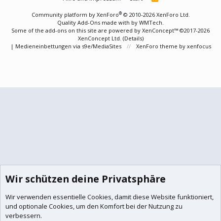
S
S
®
Community platform by XenForo
© 2010-2026 XenForo Ltd.
Quality Add-Ons made with
by
WMTech
.
Some of the add-ons on this site are powered by
XenConcept™
©2017-2026
XenConcept Ltd. (
Details
)
|
Medieneinbettungen via s9e/MediaSites
XenForo theme
by xenfocus
Wir schützen deine Privatsphäre
Wir verwenden essentielle
Cookies
, damit diese Website funktioniert,
und optionale Cookies, um den Komfort bei der Nutzung zu
verbessern.