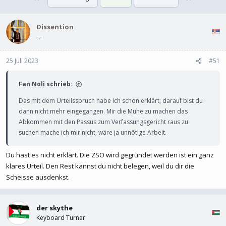
l
l
l
l
e
Dissention
t
r
a
-.-
m
25 Juli 2023
#51
Fan Noli schrieb:
Das mit dem Urteilsspruch habe ich schon erklärt, darauf bist du
dann nicht mehr eingegangen. Mir die Mühe zu machen das
Abkommen mit den Passus zum Verfassungsgericht raus zu
suchen mache ich mir nicht, wäre ja unnötige Arbeit.
Du hast es nicht erklärt. Die ZSO wird gegründet werden ist ein ganz
klares Urteil. Den Rest kannst du nicht belegen, weil du dir die
Scheisse ausdenkst.
der skythe
Keyboard Turner