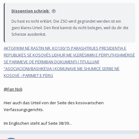
Dissention schrieb:
Du hast es nicht erklärt. Die ZSO wird gegründet werden ist ein
ganz klares Urteil. Den Rest kannst du nicht belegen, weil du dir die
Scheisse ausdenkst.
AKTGJYKIM NË RASTIN NR. KO130/15 PARASHTRUES PRESIDENTJA E
REPUBLIKËS SË KOSOVËS LIDHUR ME VLERËSIMIN E PËRPUTHSHMËRISË
SË PARIMEVE QË PËRMBAN DOKUMENTI I TITULLUAR
“ASOCIACIONI/BASHKËSIA I KOMUNAVE ME SHUMICË SERBE NË
KOSOVË - PARIMET E PËRG
@Fan Noli
Hier auch das Urteil von der Seite des kosovarischen
Verfassungsgerichts.
Im Englischen steht auf Seite 38/39...