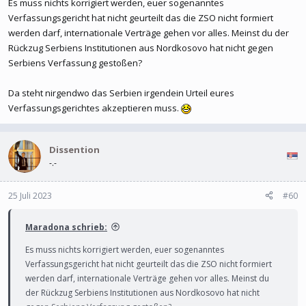
Es muss nichts korrigiert werden, euer sogenanntes
Dass die parallelen Strukturen abgebaut wurden wie vereinbart
Verfassungsgericht hat nicht geurteilt das die ZSO nicht formiert
wurden, wage ich zu bezweifeln. Es ist sogar noch schlimmer,
werden darf, internationale Verträge gehen vor alles. Meinst du der
Serbien hält Parallele Strukturen mit Hilfe krimineller Banden
Rückzug Serbiens Institutionen aus Nordkosovo hat nicht gegen
aufrecht. Kein Rechtsstaat kann es dulden, wenn Kriminellen
Serbiens Verfassung gestoßen?
Banden die Hoheitsgewalt über ein Gebiet übernehmen. Mag sein
dass ihr in Serbien kein Problem damit habt, weil ihr den
Da steht nirgendwo das Serbien irgendein Urteil eures
Oberkriminellen Vucic zum Präsidenten wählt und ihr habt auch
Verfassungsgerichtes akzeptieren muss.
seit 30 Jahre nichts gelernt, nach Milošević und Seselje regieren
jetzt deren politischen Ziehkinder und ex. Mitarbeiter Vucic und
Dacic das Land. Kosovo muss das alles nicht akzeptieren bzw. die
Dissention
kriminellen Banden von Radojicic und Vulinovic im Land. Welcher
-.-
normale Staat arbeitet mit kriminellen Banden zusammen?
25 Juli 2023
#60
Maradona schrieb:
Es muss nichts korrigiert werden, euer sogenanntes
Verfassungsgericht hat nicht geurteilt das die ZSO nicht formiert
werden darf, internationale Verträge gehen vor alles. Meinst du
der Rückzug Serbiens Institutionen aus Nordkosovo hat nicht