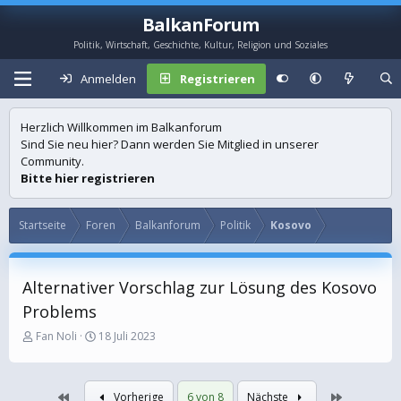
BalkanForum
Politik, Wirtschaft, Geschichte, Kultur, Religion und Soziales
Anmelden
Registrieren
Herzlich Willkommen im Balkanforum
Sind Sie neu hier? Dann werden Sie Mitglied in unserer
Community.
Bitte hier registrieren
Startseite
Foren
Balkanforum
Politik
Kosovo
Alternativer Vorschlag zur Lösung des Kosovo
Problems
E
E
Fan Noli
18 Juli 2023
r
r
s
s
t
t
Erste
Letzte
Vorherige
6 von 8
Nächste
e
e