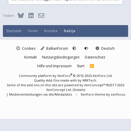
Bluesky
LinkedIn
E-Mail
Teilen:
Startseite
Foren
Konoba
Rakija
Cookies
BalkanForum
Deutsch
Kontakt
Nutzungsbedingungen
Datenschutz
Hilfe und Impressum
Start
R
S
S
®
Community platform by XenForo
© 2010-2026 XenForo Ltd.
Quality Add-Ons made with
by
WMTech
.
Some of the add-ons on this site are powered by
XenConcept™
©2017-2026
XenConcept Ltd. (
Details
)
|
Medieneinbettungen via s9e/MediaSites
XenForo theme
by xenfocus