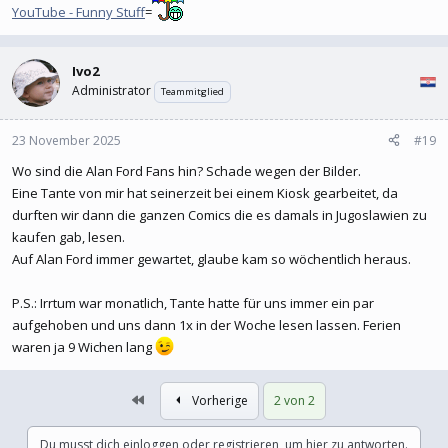
YouTube - Funny Stuff
=
Ivo2
Administrator
Teammitglied
23 November 2025
#19
Wo sind die Alan Ford Fans hin? Schade wegen der Bilder.
Eine Tante von mir hat seinerzeit bei einem Kiosk gearbeitet, da
durften wir dann die ganzen Comics die es damals in Jugoslawien zu
kaufen gab, lesen.
Auf Alan Ford immer gewartet, glaube kam so wöchentlich heraus.
P.S.: Irrtum war monatlich, Tante hatte für uns immer ein par
aufgehoben und uns dann 1x in der Woche lesen lassen. Ferien
waren ja 9 Wichen lang
Erste
Vorherige
2 von 2
Du musst dich einloggen oder registrieren, um hier zu antworten.