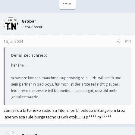
l
l
•••
e
t
r
a
m
Grobar
Ultra-Poster
16 Juli 2004
#11
Denis_Zec schrieb:
hehehe ...
schwarze können manchmal superwitzig sein ... zb. will smith und
sein partner in bad boys, für mich ist der erste teil richtig super,
leider war der zweite teil bei weitem nicht so gut, obwohl mehr
geballert wurde.
zamisli da bi to neko radio za Titom...on bi odletio s´Stingerom kroz
Jasenovaca i Bleiburga tacno
u
Goli otok......u p**** m*****