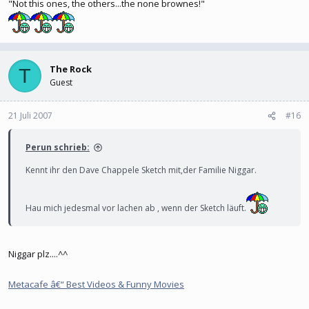
"Not this ones, the others...the none brownes!"
The Rock
T
Guest
21 Juli 2007
#16
Perun schrieb:
Kennt ihr den Dave Chappele Sketch mit,der Familie Niggar.
Hau mich jedesmal vor lachen ab , wenn der Sketch läuft.
Niggar plz....^^
Metacafe â€“ Best Videos & Funny Movies