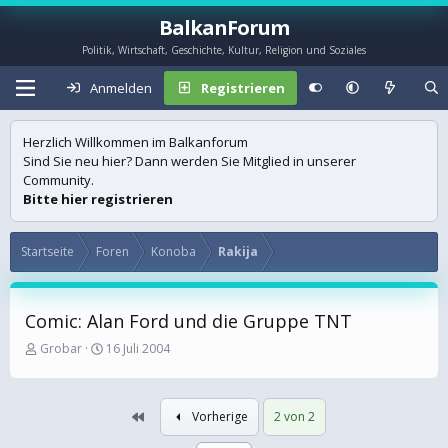
BalkanForum
Politik, Wirtschaft, Geschichte, Kultur, Religion und Soziales
Anmelden
Registrieren
Herzlich Willkommen im Balkanforum
Sind Sie neu hier? Dann werden Sie Mitglied in unserer
Community.
Bitte hier registrieren
Startseite
Foren
Konoba
Rakija
Comic: Alan Ford und die Gruppe TNT
E
E
Grobar
16 Juli 2004
r
r
s
s
t
t
Erste
Vorherige
2 von 2
e
e
l
l