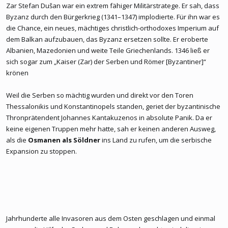
Zar Stefan Dušan war ein extrem fähiger Militärstratege. Er sah, dass
Byzanz durch den Bürgerkrieg (1341–1347) implodierte. Für ihn war es
die Chance, ein neues, mächtiges christlich-orthodoxes Imperium auf
dem Balkan aufzubauen, das Byzanz ersetzen sollte. Er eroberte
Albanien, Mazedonien und weite Teile Griechenlands. 1346 ließ er
sich sogar zum „Kaiser (Zar) der Serben und Römer [Byzantiner]“
krönen
Weil die Serben so mächtig wurden und direkt vor den Toren
Thessalonikis und Konstantinopels standen, geriet der byzantinische
Thronprätendent Johannes Kantakuzenos in absolute Panik. Da er
keine eigenen Truppen mehr hatte, sah er keinen anderen Ausweg,
als die
Osmanen als Söldner
ins Land zu rufen, um die serbische
Expansion zu stoppen.
Jahrhunderte alle Invasoren aus dem Osten geschlagen und einmal