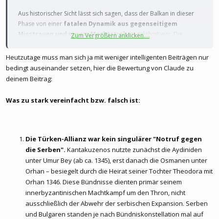
Aus historischer Sicht lässt sich sagen, dass der Balkan in dieser
Phase von einer
fatalen Dynamik aus gegenseitigem
Misstrauen und purem Machtstreben
gelähmt war. Die
Zum Vergrößern anklicken....
Serben unter Zar Stefan Dušan nutzten die extreme Schwäche des
Byzantinischen Reiches schadlos aus, unterschätzten dabei aber –
Heutzutage muss man sich ja mit weniger intelligenten Beiträgen nur
genau wie die Byzantiner selbst – die völlig neue Gefahr aus
bedingt auseinander setzen, hier die Bewertung von Claude zu
Anatolien.
deinem Beitrag:
Was zu stark vereinfacht bzw. falsch ist:
Die serbische Expansion (Das Vakuum)
Zar Stefan Dušan war ein extrem fähiger Militärstratege. Er sah,
dass Byzanz durch den Bürgerkrieg (1341–1347) implodierte. Für
ihn war es die Chance, ein neues, mächtiges christlich-orthodoxes
Die Türken-Allianz war kein singulärer "Notruf gegen
Imperium auf dem Balkan aufzubauen, das Byzanz ersetzen sollte.
die Serben".
Kantakuzenos nutzte zunächst die Aydiniden
Er eroberte Albanien, Mazedonien und weite Teile Griechenlands.
unter Umur Bey (ab ca. 1345), erst danach die Osmanen unter
1346 ließ er sich sogar zum „Kaiser (Zar) der Serben und Römer
Orhan – besiegelt durch die Heirat seiner Tochter Theodora mit
[Byzantiner]“ krönen
Orhan 1346. Diese Bündnisse dienten primär seinem
innerbyzantinischen Machtkampf um den Thron, nicht
Weil die Serben so mächtig wurden und direkt vor den Toren
ausschließlich der Abwehr der serbischen Expansion. Serben
Thessalonikis und Konstantinopels standen, geriet der
und Bulgaren standen je nach Bündniskonstellation mal auf
byzantinische Thronprätendent Johannes Kantakuzenos in