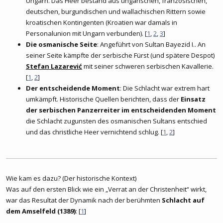
Ungarn. Das Heer bestand aus ungarischen, französischen,
deutschen, burgundischen und wallachischen Rittern sowie
kroatischen Kontingenten (Kroatien war damals in
Personalunion mit Ungarn verbunden). [
1
,
2
,
3
]
Die osmanische Seite
: Angeführt von Sultan Bayezid I.. An
seiner Seite kämpfte der serbische Fürst (und spätere Despot)
Stefan Lazarević
mit seiner schweren serbischen Kavallerie.
[
1
,
2
]
Der entscheidende Moment
: Die Schlacht war extrem hart
umkämpft. Historische Quellen berichten, dass der
Einsatz
der serbischen Panzerreiter im entscheidenden Moment
die Schlacht zugunsten des osmanischen Sultans entschied
und das christliche Heer vernichtend schlug. [
1
,
2
]
Wie kam es dazu? (Der historische Kontext)
Was auf den ersten Blick wie ein „Verrat an der Christenheit“ wirkt,
war das Resultat der Dynamik nach der berühmten
Schlacht auf
dem Amselfeld (1389)
: [
1
]