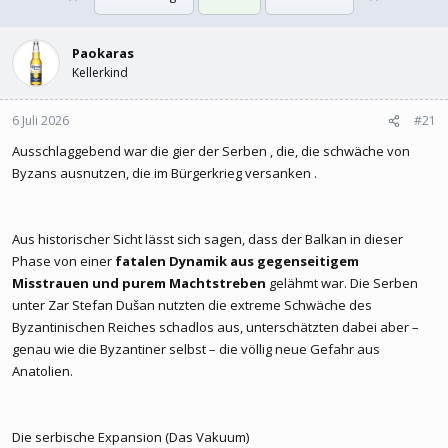
l
l
l
l
e
Paokaras
t
r
a
Kellerkind
m
6 Juli 2026
#21
Ausschlaggebend war die gier der Serben , die, die schwäche von
Byzans ausnutzen, die im Bürgerkrieg versanken .
Aus historischer Sicht lässt sich sagen, dass der Balkan in dieser
Phase von einer
fatalen Dynamik aus gegenseitigem
Misstrauen und purem Machtstreben
gelähmt war. Die Serben
unter Zar Stefan Dušan nutzten die extreme Schwäche des
Byzantinischen Reiches schadlos aus, unterschätzten dabei aber –
genau wie die Byzantiner selbst – die völlig neue Gefahr aus
Anatolien.
Die serbische Expansion (Das Vakuum)