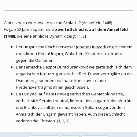
Gibt es noch eine zweite solche Schlacht? (Amselfeld 1448)
Es gab 52 Jahre später eine
zweite Schlacht auf dem Amselfeld
(1448)
, die eine ähnliche Dynamik zeigt: [
1
,
2
]
Der ungarische Reichsverweser
Johann Hunyadi
zog mit einem
christlichen Heer (Ungarn, Walachen, Kroaten etc.) erneut
gegen die Osmanen.
Der serbische Despot
Đurađ Branković
weigerte sich, sich dem
ungarischen Kreuzzug anzuschließen. Er war vertraglich an die
Osmanen gebunden und hatte kurz zuvor einen
Friedensvertrag mit ihnen geschlossen.
Da Hunyadi auf dem Hinweg serbisches Gebiet plünderte,
verhielt sich Serbien neutral, lieferte den Ungarn keine Vorräte
und Branković soll den osmanischen Sultan sogar vor dem
Anmarsch der Ungarn gewarnt haben. Auch diese Schlacht
verloren die Christen. [
1
,
2
,
3
]