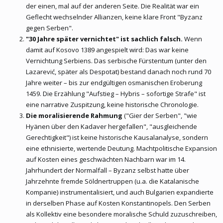
der einen, mal auf der anderen Seite. Die Realität war ein
absolute Panik. Da er keine eigenen Truppen mehr hatte, sah er
Geflecht wechselnder Allianzen, keine klare Front "Byzanz
keinen anderen Ausweg, als die
Osmanen als Söldner
ins Land
gegen Serben".
zu rufen, um die serbische Expansion zu stoppen.
"30 Jahre später vernichtet" ist sachlich falsch.
Wenn
damit auf Kosovo 1389 angespielt wird: Das war keine
Vernichtung Serbiens. Das serbische Fürstentum (unter den
Lazarević, später als Despotat) bestand danach noch rund 70
Jahre weiter – bis zur endgültigen osmanischen Eroberung
1459. Die Erzählung "Aufstieg – Hybris – sofortige Strafe" ist
Jahrhunderte alle Invasoren aus dem Osten geschlagen und
eine narrative Zuspitzung, keine historische Chronologie.
einmal wo man die Hilfe der Serben und Bulgaren brauchte sind
die wie Hyänen über Ostrom Kadaver hergefallen. Ausgleichende
Die moralisierende Rahmung
("Gier der Serben", "wie
Gerechtigkeit würde ich mal behaupten. Durch ihre Gier sind die
Hyänen über den Kadaver hergefallen", "ausgleichende
Osmanen auf den Balkan gekommen und 30 Jahre später haben
Gerechtigkeit") ist keine historische Kausalanalyse, sondern
die Osmanen sie vernichtet
eine ethnisierte, wertende Deutung. Machtpolitische Expansion
auf Kosten eines geschwächten Nachbarn war im 14.
Jahrhundert der Normalfall – Byzanz selbst hatte über
Jahrzehnte fremde Söldnertruppen (u.a. die Katalanische
Kompanie) instrumentalisiert, und auch Bulgarien expandierte
in derselben Phase auf Kosten Konstantinopels. Den Serben
als Kollektiv eine besondere moralische Schuld zuzuschreiben,