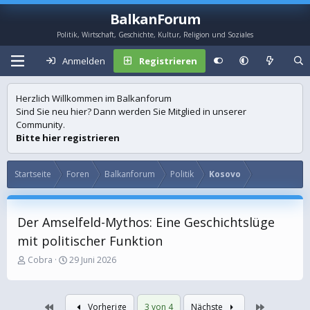
BalkanForum
Politik, Wirtschaft, Geschichte, Kultur, Religion und Soziales
Anmelden
Registrieren
Herzlich Willkommen im Balkanforum
Sind Sie neu hier? Dann werden Sie Mitglied in unserer
Community.
Bitte hier registrieren
Startseite
Foren
Balkanforum
Politik
Kosovo
Der Amselfeld-Mythos: Eine Geschichtslüge
mit politischer Funktion
E
E
Cobra
29 Juni 2026
r
r
s
s
t
t
Erste
Letzte
Vorherige
3 von 4
Nächste
e
e