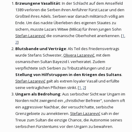
Erzwungene Vasallität
: In der Schlacht auf dem Amselfeld
1389 verloren die Serben ihren Anführer Fürst Lazar und den
Großteil ihres Adels. Serbien war danach militärisch völlig am
Ende. Um das nackte Überleben des eigenen Staates zu
sichern, musste Lazars Witwe (Milica) für ihren jungen Sohn
Stefan Lazarević
die osmanische Oberhoheit anerkennen. [
1
,
2
]
Blutsbande und Verträge
: Als Teil des Friedensvertrags
wurde Stefans Schwester,
Olivera Lazarević
, mit dem
osmanischen Sultan Bayezid I. verheiratet. Zudem
verpflichtete sich Serbien zu Tributzahlungen und zur
Stellung von Hilfstruppen in den Kriegen des Sultans
.
Stefan Lazarević
galt als extrem loyaler Vasall und erfüllte
seine vertraglichen Pflichten strikt. [
1
,
2
]
Ungarn als Bedrohung
: Aus serbischer Sicht war Ungarn im
Norden nicht zwingend ein „christlicher Befreier“, sondern oft
ein aggressiver Nachbar, der versucht hatte, serbische
Grenzgebiete zu annektieren.
Stefan Lazarević
sah in der
Treue zum Sultan die einzige Chance, die Autonomie seines
serbischen Fürstentums vor den Ungarn zu bewahren.