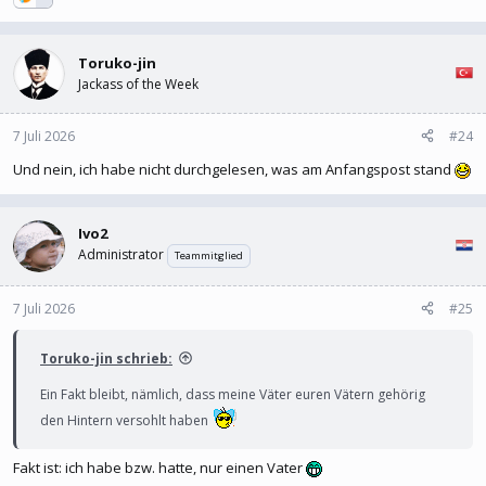
Toruko-jin
Jackass of the Week
Jahrhunderte alle Invasoren aus dem Osten geschlagen und
7 Juli 2026
#24
einmal wo man die Hilfe der Serben und Bulgaren brauchte sind
Und nein, ich habe nicht durchgelesen, was am Anfangspost stand
die wie Hyänen über Ostrom Kadaver hergefallen. Ausgleichende
Gerechtigkeit würde ich mal behaupten. Durch ihre Gier sind die
Osmanen auf den Balkan gekommen und 30 Jahre später haben
Ivo2
die Osmanen sie vernichtet
Administrator
Teammitglied
7 Juli 2026
#25
Toruko-jin schrieb:
Ein Fakt bleibt, nämlich, dass meine Väter euren Vätern gehörig
den Hintern versohlt haben
Fakt ist: ich habe bzw. hatte, nur einen Vater