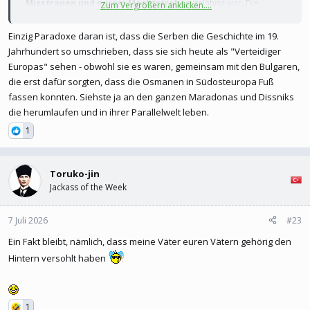
Misstrauen und purem Machtstreben
gelähmt war. Die
Zum Vergrößern anklicken....
Serben unter Zar Stefan Dušan nutzten die extreme Schwäche des
Byzantinischen Reiches schadlos aus, unterschätzten dabei aber –
Einzig Paradoxe daran ist, dass die Serben die Geschichte im 19.
genau wie die Byzantiner selbst – die völlig neue Gefahr aus
Jahrhundert so umschrieben, dass sie sich heute als "Verteidiger
Anatolien.
Europas" sehen - obwohl sie es waren, gemeinsam mit den Bulgaren,
die erst dafür sorgten, dass die Osmanen in Südosteuropa Fuß
fassen konnten. Siehste ja an den ganzen Maradonas und Dissniks
Die serbische Expansion (Das Vakuum)
die herumlaufen und in ihrer Parallelwelt leben.
Zar Stefan Dušan war ein extrem fähiger Militärstratege. Er sah,
1
dass Byzanz durch den Bürgerkrieg (1341–1347) implodierte. Für
ihn war es die Chance, ein neues, mächtiges christlich-orthodoxes
Imperium auf dem Balkan aufzubauen, das Byzanz ersetzen sollte.
Toruko-jin
Er eroberte Albanien, Mazedonien und weite Teile Griechenlands.
Jackass of the Week
1346 ließ er sich sogar zum „Kaiser (Zar) der Serben und Römer
[Byzantiner]“ krönen
7 Juli 2026
#23
Weil die Serben so mächtig wurden und direkt vor den Toren
Ein Fakt bleibt, nämlich, dass meine Väter euren Vätern gehörig den
Thessalonikis und Konstantinopels standen, geriet der
Hintern versohlt haben
byzantinische Thronprätendent Johannes Kantakuzenos in
absolute Panik. Da er keine eigenen Truppen mehr hatte, sah er
keinen anderen Ausweg, als die
Osmanen als Söldner
ins Land
1
zu rufen, um die serbische Expansion zu stoppen.