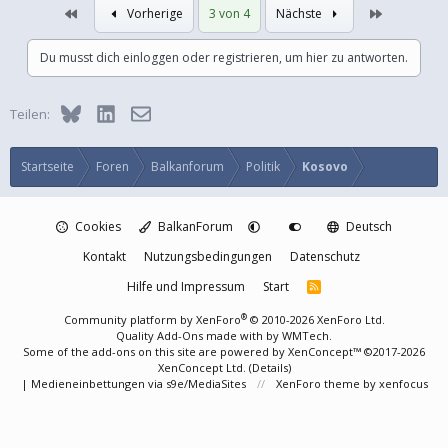
Erste
Letzte
Vorherige
3 von 4
Nächste
Du musst dich einloggen oder registrieren, um hier zu antworten.
Bluesky
LinkedIn
E-Mail
Teilen:
Startseite
Foren
Balkanforum
Politik
Kosovo
Cookies
BalkanForum
Deutsch
Kontakt
Nutzungsbedingungen
Datenschutz
Hilfe und Impressum
Start
R
S
S
®
Community platform by XenForo
© 2010-2026 XenForo Ltd.
Quality Add-Ons made with
by
WMTech
.
Some of the add-ons on this site are powered by
XenConcept™
©2017-2026
XenConcept Ltd. (
Details
)
|
Medieneinbettungen via s9e/MediaSites
XenForo theme
by xenfocus