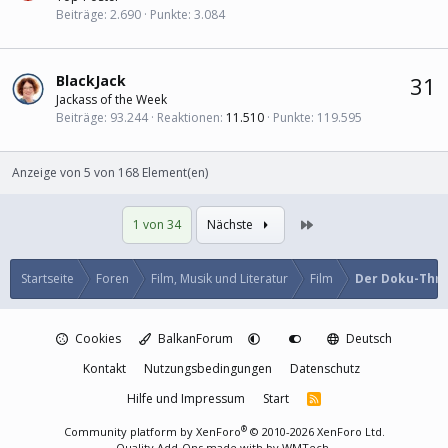
Beiträge
2.690
Punkte
3.084
BlackJack
31
Jackass of the Week
Beiträge
93.244
Reaktionen
11.510
Punkte
119.595
Anzeige von 5 von 168 Element(en)
Letzte
1 von 34
Nächste
Startseite
Foren
Film, Musik und Literatur
Film
Der Doku-Thre
Cookies
BalkanForum
Deutsch
Kontakt
Nutzungsbedingungen
Datenschutz
Hilfe und Impressum
Start
R
S
S
®
Community platform by XenForo
© 2010-2026 XenForo Ltd.
Quality Add-Ons made with
by
WMTech
.