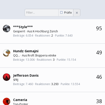
Präfix
***Style***
95
Gesperrt
·
Aus
K-Hochburg Zürich
Beiträge
6.054
Reaktionen
2
Punkte
7.643
Hundz Gemajni
49
QQ...
·
Aus
Rroft Shqiperia etnike
Beiträge
13.006
Reaktionen
3
Punkte
15.154
Jefferson Davis
46
SFRJ
Beiträge
7.460
Reaktionen
3.293
Punkte
13.554
Cameria
38
Top-Poster