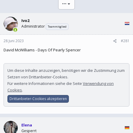
l
l
•••
e
t
r
a
m
Ivo2
Administrator
Teammitglied
28 Juni 2023
#281
David McWilliams - Days Of Pearly Spencer
Um diese Inhalte anzuzeigen, benötigen wir die Zustimmung zum
Setzen von Drittanbieter-Cookies.
Für weitere Informationen siehe die Seite
Verwendung von
Cookies
.
Drittanbieter-Cookies akzeptieren
Elena
Gesperrt