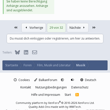
Sie haben keine Berechtigung
Anhänge anzusehen. Anhänge
sind ausgeblendet.
Erste
Letzte
Vorherige
29 von 32
Nächste
Du musst dich einloggen oder registrieren, um hier zu antworten.
Bluesky
LinkedIn
E-Mail
Teilen:
Startseite
Foren
Film, Musik und Literatur
Musik
Cookies
BalkanForum
Deutsch
Kontakt
Nutzungsbedingungen
Datenschutz
Hilfe und Impressum
Start
R
S
S
®
Community platform by XenForo
© 2010-2026 XenForo Ltd.
Quality Add-Ons made with
by
WMTech
.