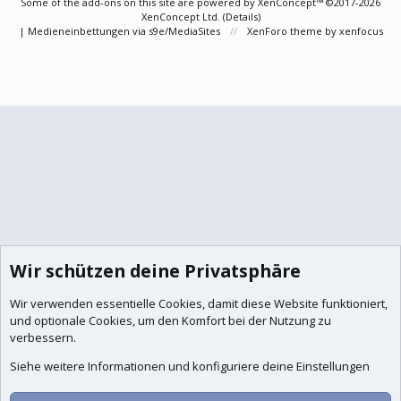
Some of the add-ons on this site are powered by
XenConcept™
©2017-2026
XenConcept Ltd. (
Details
)
|
Medieneinbettungen via s9e/MediaSites
XenForo theme
by xenfocus
Wir schützen deine Privatsphäre
Wir verwenden essentielle
Cookies
, damit diese Website funktioniert,
und optionale Cookies, um den Komfort bei der Nutzung zu
verbessern.
Siehe weitere Informationen und konfiguriere deine Einstellungen