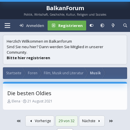
BalkanForum
Politik, Wirtschaft, Geschichte, Kultur, Religion und Soziales
Anmelden
Registrieren
Herzlich Willkommen im Balkanforum
Sind Sie neu hier? Dann werden Sie Mitglied in unserer
Community.
Bitte hier registrieren
Startseite
Foren
Film, Musik und Literatur
Musik
Die besten Oldies
E
E
Elena
21 August 2021
r
r
s
s
t
t
Erste
Letzte
Vorherige
29 von 32
Nächste
e
e
l
l