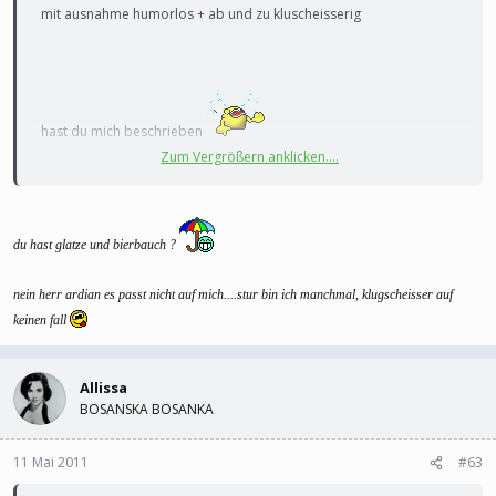
mit ausnahme humorlos + ab und zu kluscheisserig
hast du mich beschrieben
Zum Vergrößern anklicken....
naja aber sturheit und rechthaberisch passt auf dich allissa doch
du hast glatze und bierbauch ?
auch :laughing3:
nein herr ardian es passt nicht auf mich....stur bin ich manchmal, klugscheisser auf
keinen fall
Allissa
BOSANSKA BOSANKA
11 Mai 2011
#63