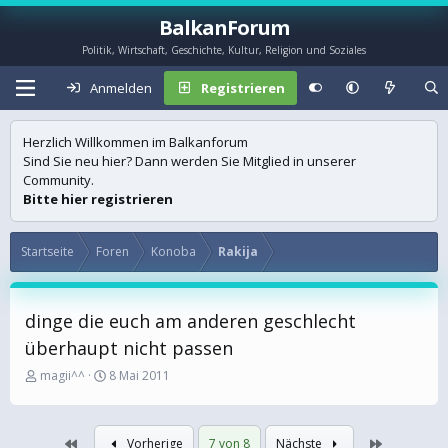
BalkanForum
Politik, Wirtschaft, Geschichte, Kultur, Religion und Soziales
Anmelden
Registrieren
Herzlich Willkommen im Balkanforum
Sind Sie neu hier? Dann werden Sie Mitglied in unserer
Community.
Bitte hier registrieren
Startseite
Foren
Konoba
Rakija
dinge die euch am anderen geschlecht
überhaupt nicht passen
E
E
magii^^
8 Mai 2011
r
r
s
s
t
t
Erste
Letzte
Vorherige
7 von 8
Nächste
e
e