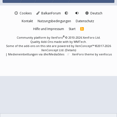
Cookies
BalkanForum
Deutsch
Kontakt
Nutzungsbedingungen
Datenschutz
Hilfe und Impressum
Start
R
S
S
®
Community platform by XenForo
© 2010-2026 XenForo Ltd.
Quality Add-Ons made with
by
WMTech
.
Some of the add-ons on this site are powered by
XenConcept™
©2017-2026
XenConcept Ltd. (
Details
)
|
Medieneinbettungen via s9e/MediaSites
XenForo theme
by xenfocus