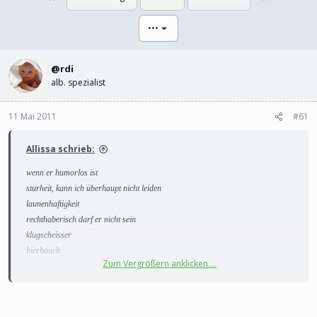
l
l
l
l
•••
e
t
r
a
m
@rdi
alb. spezialist
11 Mai 2011
#61
Allissa schrieb:
wenn er humorlos ist
sturheit, kann ich überhaupt nicht leiden
launenhaftigkeit
rechthaberisch darf er nicht sein
klugscheisser
bierbauch
Zum Vergrößern anklicken....
glatze
arroganz