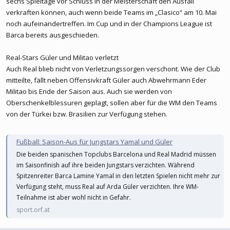
sechs Spieltage vor Schluss in der Meisterschaft den Ausfall
verkraften können, auch wenn beide Teams im „Clasico“ am 10. Mai
noch aufeinandertreffen. Im Cup und in der Champions League ist
Barca bereits ausgeschieden.
Real-Stars Güler und Militao verletzt
Auch Real blieb nicht von Verletzungssorgen verschont. Wie der Club
mitteilte, fällt neben Offensivkraft Güler auch Abwehrmann Eder
Militao bis Ende der Saison aus. Auch sie werden von
Oberschenkelblessuren geplagt, sollen aber für die WM den Teams
von der Türkei bzw. Brasilien zur Verfügung stehen.
Fußball: Saison-Aus für Jungstars Yamal und Güler
Die beiden spanischen Topclubs Barcelona und Real Madrid müssen
im Saisonfinish auf ihre beiden Jungstars verzichten. Während
Spitzenreiter Barca Lamine Yamal in den letzten Spielen nicht mehr zur
Verfügung steht, muss Real auf Arda Güler verzichten. Ihre WM-
Teilnahme ist aber wohl nicht in Gefahr.
sport.orf.at