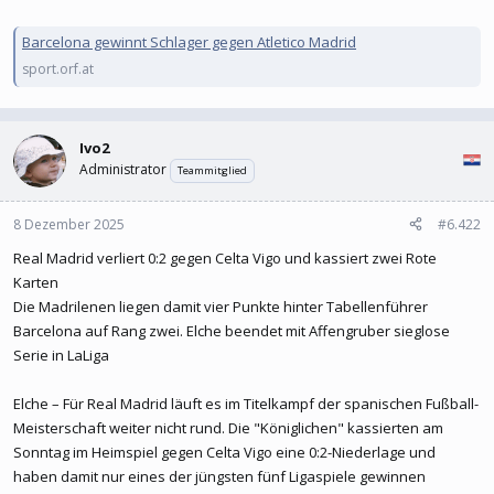
Barcelona gewinnt Schlager gegen Atletico Madrid
sport.orf.at
Ivo2
Administrator
Teammitglied
8 Dezember 2025
#6.422
Real Madrid verliert 0:2 gegen Celta Vigo und kassiert zwei Rote
Karten
Die Madrilenen liegen damit vier Punkte hinter Tabellenführer
Barcelona auf Rang zwei. Elche beendet mit Affengruber sieglose
Serie in LaLiga
Elche – Für Real Madrid läuft es im Titelkampf der spanischen Fußball-
Meisterschaft weiter nicht rund. Die "Königlichen" kassierten am
Sonntag im Heimspiel gegen Celta Vigo eine 0:2-Niederlage und
haben damit nur eines der jüngsten fünf Ligaspiele gewinnen