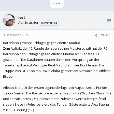
l
l
•••
e
t
r
a
m
Ivo2
Administrator
Teammitglied
3 Dezember 2025
#6.421
Barcelona gewinnt Schlager gegen Atletico Madrid
Zum Auftakt der 19. Runde der spanischen Meisterschaft hat der FC
Barcelona den Schlager gegen Atletico Madrid am Dienstag 3:1
gewonnen. Die Katalanen bauten damit den Vorsprung an der
Tabellenspitze auf Verfolger Real Madrid auf vier Punkte aus. Die
Truppe von ÖFB-Kapitän David Alaba gastiert am Mittwoch bei Athletic
Bilbao.
Atletico ist nach der ersten Liganiederlage seit August sechs Punkte
zurück Vierter. Die Barca-Tore erzielten Raphinha (26.), Dani Olmo (65.)
und Ferran Torres (96.). Atletico hatte zuletzt bewerbsübergreifend
sieben Siege in Folge gefeiert, das Tor der Gäste erzielte Alex Baena
zur 1:0-Führung (19.).