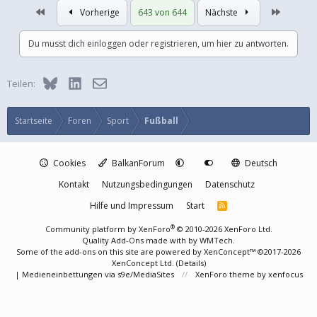
Erste
Letzte
Vorherige
643 von 644
Nächste
Du musst dich einloggen oder registrieren, um hier zu antworten.
Bluesky
LinkedIn
E-Mail
Teilen:
Startseite
Foren
Sport
Fußball
Cookies
BalkanForum
Deutsch
Kontakt
Nutzungsbedingungen
Datenschutz
Hilfe und Impressum
Start
R
S
S
®
Community platform by XenForo
© 2010-2026 XenForo Ltd.
Quality Add-Ons made with
by
WMTech
.
Some of the add-ons on this site are powered by
XenConcept™
©2017-2026
XenConcept Ltd. (
Details
)
|
Medieneinbettungen via s9e/MediaSites
XenForo theme
by xenfocus