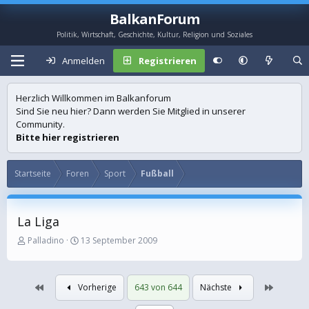
BalkanForum
Politik, Wirtschaft, Geschichte, Kultur, Religion und Soziales
Anmelden
Registrieren
Herzlich Willkommen im Balkanforum
Sind Sie neu hier? Dann werden Sie Mitglied in unserer
Community.
Bitte hier registrieren
Startseite
Foren
Sport
Fußball
La Liga
E
E
Palladino
13 September 2009
r
r
s
s
t
t
Erste
Letzte
Vorherige
643 von 644
Nächste
e
e
l
l