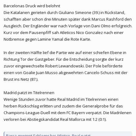
Barcelonas Druck wird belohnt
Die Katalanen gerieten durch Giuliano Simeone (39.) in Rückstand,
schafften aber schon drei Minuten später dank Marcus Rashford den
Ausgleich. Der Engländer war nach Vorlage von Dani Olmo erfolgreich.
Kurz vor dem Pausenpfiff sah Atleticos Nico Gonzalez nach einer
Notbremse gegen Lamine Yamal die Rote Karte.
In der zweiten Hälfte lief die Partie wie auf einer schiefen Ebene in
Richtung Tor der Gastgeber. Für die Entscheidung sorgte der kurz
zuvor eingewechselte Robert Lewandowski. Der Pole beförderte
einen von Goalie Juan Musso abgewehrten Cancelo-Schuss mit der
Brust ins Netz (87.).
Madrid patzt im Titelrennen
Wenige Stunden zuvor hatte Real Madrid im Titelrennen einen
herben Rückschlag erlitten und zudem die Generalprobe für das
Champions-League-Duell mit dem FC Bayern verpatzt. Die Madrilenen
verloren bei Abstiegskandidat Real Mallorca mit 1:2 (0:1).
Barca gewinnt Schlager bei Atletico, Real patzt