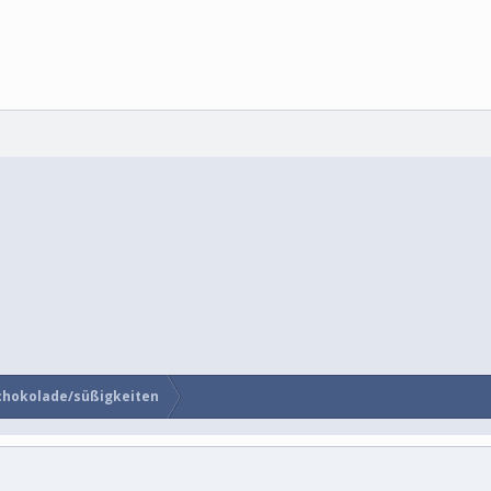
chokolade/süßigkeiten
Kontakt
N