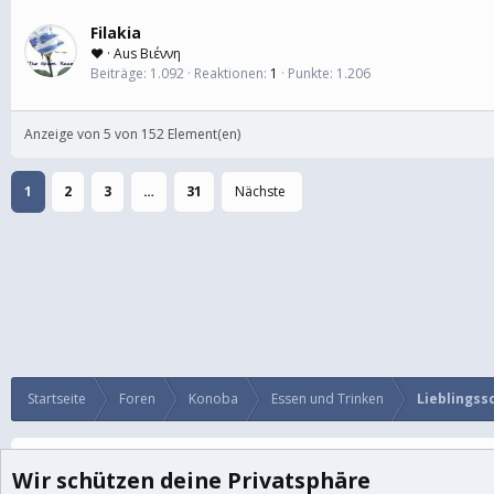
Filakia
❤
·
Aus
Βιέννη
Beiträge
1.092
Reaktionen
1
Punkte
1.206
Anzeige von 5 von 152 Element(en)
1
2
3
…
31
Nächste
Startseite
Foren
Konoba
Essen und Trinken
Lieblingss
Cookies
BalkanForum
Deutsch
Wir schützen deine Privatsphäre