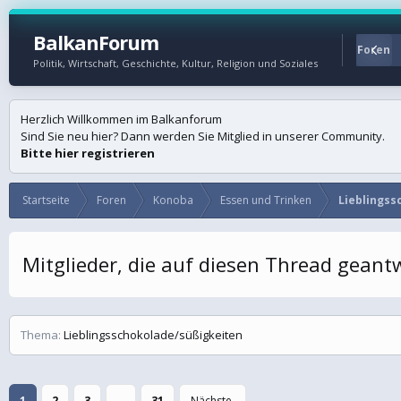
BalkanForum
Startseite
Foren
Politik, Wirtschaft, Geschichte, Kultur, Religion und Soziales
Herzlich Willkommen im Balkanforum
Sind Sie neu hier? Dann werden Sie Mitglied in unserer Community.
Bitte hier registrieren
Startseite
Foren
Konoba
Essen und Trinken
Lieblingss
Mitglieder, die auf diesen Thread gean
Thema
Lieblingsschokolade/süßigkeiten
1
2
3
…
31
Nächste