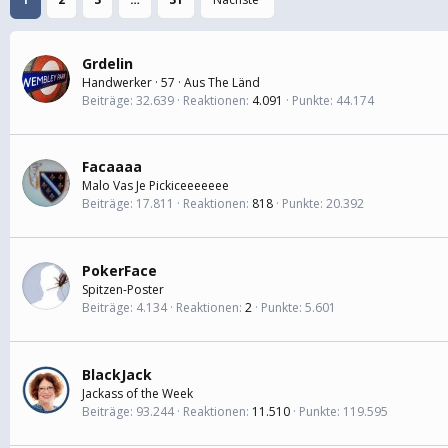
Grdelin
Handwerker
·
57
·
Aus
The Länd
Beiträge
32.639
Reaktionen
4.091
Punkte
44.174
Facaaaa
Malo Vas Je Pickiceeeeeee
Beiträge
17.811
Reaktionen
818
Punkte
20.392
PokerFace
Spitzen-Poster
Beiträge
4.134
Reaktionen
2
Punkte
5.601
BlackJack
Jackass of the Week
Beiträge
93.244
Reaktionen
11.510
Punkte
119.595