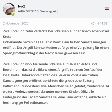
l
l
Ivo2
e
t
r
a
Administrator
Teammitglied
m
2 November 2025
#44.681
Zwei Tote und zehn Verletzte bei Schüssen auf der griechischen Insel
Kreta
Unbekannte hätten das Feuer in Vorizia am frühen Samstagmorgen
eröffnet. Der Angriff könnte Medien zufolge eine Vergeltung für einen
Sprengstoffanschlag in der Nacht zuvor gewesen sein
Zwei Tote und wohl tausende Schüsse auf Häuser, Autos und
Bewohner – das ist die Bilanz eines Angriffs in einem Dorf auf der
Insel Kreta. Unbekannte hätten das Feuer in Vorizia am frühen
Samstagmorgen eröffnet, berichtete die griechische Zeitung
Kathimerini. Mindestens zwei Menschen seien getötet, mindestens 14
weitere verletzt worden, darunter mehrere Kinder. Offizielle
Hintergrund der Tat am Samstag sei eine Familienfehde, erklärte ein
hochrangiger Polizeibeamter.