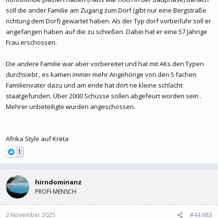
detoniert und hatte erheblichen Sachschaden verursacht. Auch der
soll die ander Familie am Zugang zum Dorf (gibt nur eine Bergstraße
Hintergrund dieser Attacke war zunächst unklar. Dem Sender
richtung dem Dorf) gewartet haben. Als der Typ dorf vorbeifuhr soll er
ERTnews zufolge soll es zwei verfeindete Familien im Dorf geben,
angefangen haben auf die zu schießen. Dabei hat er eine 57 Jährige
die in die Fälle verwickelt sind.
Frau erschossen.
Zwei Tote und zehn Verletzte bei Schüssen auf der griechischen Insel Kreta
Die andere Familie war aber vorbereitet und hat mit AKs den Typen
Unbekannte hätten das Feuer in Vorizia am frühen
durchsiebt , es kamen immer mehr Angehörige von den 5 fachen
Samstagmorgen eröffnet. Der Angriff könnte Medien zufolge
Familienvater dazu und am ende hat dort ne kleine schlacht
eine Vergeltung für einen Sprengstoffanschlag in der Nacht
staatgefunden. Über 2000 Schüsse sollen abgefeurt worden sein .
zuvor gewesen sein
Mehrer unbeteiligte wurden angeschossen.
www.derstandard.at
Afrika Style auf Kreta
1
hirndominanz
PROFI-MENSCH
2 November 2025
#44.683