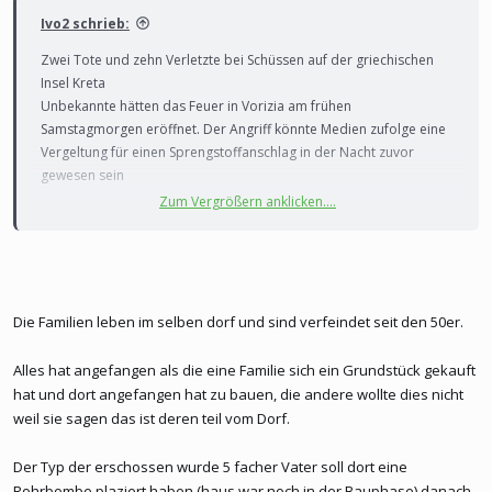
Ivo2 schrieb:
Zwei Tote und zehn Verletzte bei Schüssen auf der griechischen
Insel Kreta
Unbekannte hätten das Feuer in Vorizia am frühen
Samstagmorgen eröffnet. Der Angriff könnte Medien zufolge eine
Vergeltung für einen Sprengstoffanschlag in der Nacht zuvor
gewesen sein
Zum Vergrößern anklicken....
Zwei Tote und wohl tausende Schüsse auf Häuser, Autos und
Bewohner – das ist die Bilanz eines Angriffs in einem Dorf auf der
Insel Kreta. Unbekannte hätten das Feuer in Vorizia am frühen
Samstagmorgen eröffnet, berichtete die griechische Zeitung
Kathimerini. Mindestens zwei Menschen seien getötet, mindestens
Die Familien leben im selben dorf und sind verfeindet seit den 50er.
14 weitere verletzt worden, darunter mehrere Kinder. Offizielle
Hintergrund der Tat am Samstag sei eine Familienfehde, erklärte
Alles hat angefangen als die eine Familie sich ein Grundstück gekauft
ein hochrangiger Polizeibeamter.
hat und dort angefangen hat zu bauen, die andere wollte dies nicht
weil sie sagen das ist deren teil vom Dorf.
Der Angriff könnte nach Medienspekulationen eine Vergeltung für
einen Sprengstoffanschlag in der Nacht zuvor gewesen sein. Laut
Der Typ der erschossen wurde 5 facher Vater soll dort eine
Polizei war in dem Dorf an einer Baustelle ein Sprengsatz
Rohrbombe plaziert haben (haus war noch in der Bauphase) danach