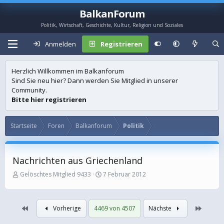
BalkanForum
Politik, Wirtschaft, Geschichte, Kultur, Religion und Soziales
Anmelden
Registrieren
Herzlich Willkommen im Balkanforum
Sind Sie neu hier? Dann werden Sie Mitglied in unserer
Community.
Bitte hier registrieren
Startseite
Foren
Balkanforum
Politik
Nachrichten aus Griechenland
E
E
Gelöschtes Mitglied 9433
7 Februar 2012
r
r
s
s
t
t
Erste
Letzte
Vorherige
4469 von 4507
Nächste
e
e
l
l