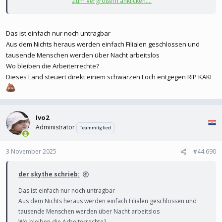
Zum Vergrößern anklicken....
Die Art und Weise, in der ELTA-Chef Grigoris Sklikas den Kahlschlag
bekanntgab, ist für das staatseigene Unternehmen bezeichnend.
Vor vier Tagen kündigte er die Schließungen in einem TV-Sender an
Das ist einfach nur noch untragbar
– nachdem er am Tag zuvor das zuständige Ministerium per Fax
Aus dem Nichts heraus werden einfach Filialen geschlossen und
informiert hatte, wie griechische Medien berichteten. Heute
tausende Menschen werden über Nacht arbeitslos
standen viele Kunden und Kundinnen dann bereits vor
Wo bleiben die Arbeiterrechte?
verschlossenen Türen.
Dieses Land steuert direkt einem schwarzen Loch entgegen RIP KAKI
Schrumpfkur für Verkauf?
Viele mit befristeten Arbeitsverträgen seien jetzt ohne Job. Andere
hätten erst am späten Vorabend telefonisch Informationen über
Ivo2
ihre Versetzung in eine andere Filiale bekommen, kritisierte
Administrator
Teammitglied
Giannis Oikonomou, Chef des Athener Postbotenverbands, das
Vorgehen. Unternehmenschef Sklikas hatte versichert, es werde
3 November 2025
#44.690
keine Kündigungen geben.
der skythe schrieb:
Griechische Post schließt jede fünfte Filiale
Das ist einfach nur noch untragbar
orf.at
Aus dem Nichts heraus werden einfach Filialen geschlossen und
tausende Menschen werden über Nacht arbeitslos
Wo bleiben die Arbeiterrechte?