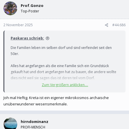
Prof.Gonzo
Top-Poster
2 November 2025
#44.686
Paokaras schrieb:
Die Familien leben im selben dorf und sind verfeindet seit den
50er.
Alles hat angefangen als die eine Familie sich ein Grundstück
gekauft hat und dort angefangen hat zu bauen, die andere wollte
dies nicht weil sie sagen das ist deren teil vom Dorf.
Zum Vergrößern anklicken....
Der Typ der erschossen wurde 5 facher Vater soll dort eine
Rohrbombe plaziert haben (haus war noch in der Bauphase)
Joh mal Heftig. Kreta ist ein eigener mikrokosmos archaische
danach soll die ander Familie am Zugang zum Dorf (gibt nur eine
unüberwundener wesensmerkmale.
Bergstraße richtung dem Dorf) gewartet haben. Als der Typ dorf
vorbeifuhr soll er angefangen haben auf die zu schießen. Dabei
hat er eine 57 Jährige Frau erschossen.
hirndominanz
PROFI-MENSCH