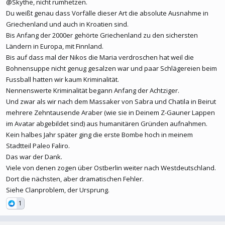
@Skythe, nicht rumhetzen.
Du weißt genau dass Vorfälle dieser Art die absolute Ausnahme in
Griechenland und auch in Kroatien sind.
Bis Anfang der 2000er gehörte Griechenland zu den sichersten
Ländern in Europa, mit Finnland.
Bis auf dass mal der Nikos die Maria verdroschen hat weil die
Bohnensuppe nicht genug gesalzen war und paar Schlägereien beim
Fussball hatten wir kaum Kriminalität.
Nennenswerte Kriminalität begann Anfang der Achtziger.
Und zwar als wir nach dem Massaker von Sabra und Chatila in Beirut
mehrere Zehntausende Araber (wie sie in Deinem Z-Gauner Lappen
im Avatar abgebildet sind) aus humanitären Gründen aufnahmen.
Kein halbes Jahr später ging die erste Bombe hoch in meinem
Stadtteil Paleo Faliro.
Das war der Dank.
Viele von denen zogen über Ostberlin weiter nach Westdeutschland.
Dort die nächsten, aber dramatischen Fehler.
Siehe Clanproblem, der Ursprung.
1