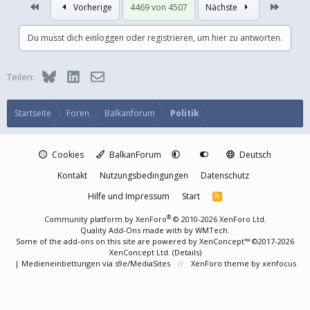
Erste
Letzte
Vorherige
4469 von 4507
Nächste
Du musst dich einloggen oder registrieren, um hier zu antworten.
Bluesky
LinkedIn
E-Mail
Teilen:
Startseite
Foren
Balkanforum
Politik
Cookies
BalkanForum
Deutsch
Kontakt
Nutzungsbedingungen
Datenschutz
Hilfe und Impressum
Start
R
S
S
®
Community platform by XenForo
© 2010-2026 XenForo Ltd.
Quality Add-Ons made with
by
WMTech
.
Some of the add-ons on this site are powered by
XenConcept™
©2017-2026
XenConcept Ltd. (
Details
)
|
Medieneinbettungen via s9e/MediaSites
XenForo theme
by xenfocus