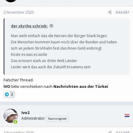
Die andere Familie war aber vorbereitet und hat mit AKs den
Typen durchsiebt , es kamen immer mehr Angehörige von den 5
2 November 2025
#44.687
fachen Familienvater dazu und am ende hat dort ne kleine schlacht
staatgefunden. Über 2000 Schüsse sollen abgefeurt worden sein .
der skythe schrieb:
Mehrer unbeteiligte wurden angeschossen.
Man sieht einfach das die Nerven der Bürger blank liegen.
Die Menschen kommen kaum noch über die Runden und halten
Afrika Style auf Kreta
sich an jedem Strohhalm fest das ihnen Geld einbringt
Koste es was es wolle
Das erinnert stark an dritte Welt Länder
Leider wird das auch die Zukunft Kroatiens sein
Falscher Thread.
IVO
bitte verschieben nach
Nachrichten aus der Türkei
2
Ivo2
Administrator
Teammitglied
3 November 2025
#44.688