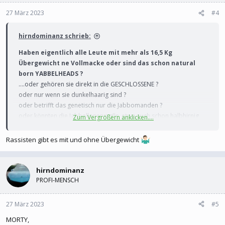
27 März 2023
#4
hirndominanz schrieb:
Haben eigentlich alle Leute mit mehr als 16,5 Kg
Übergewicht ne Vollmacke oder sind das schon natural
born YABBELHEADS ?
....oder gehören sie direkt in die GESCHLOSSENE ?
oder nur wenn sie dunkelhaarig sind ?
oder betrifft das genetisch nur die Jabbomanden ?
oder könnten die Jabbellonen ggfls. etwa auch schon halbhirnig
Zum Vergrößern anklicken....
angefressen sein ?
Rassisten gibt es mit und ohne Übergewicht
hirndominanz
PROFI-MENSCH
27 März 2023
#5
MORTY,