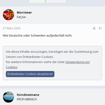
l
l
l
l
e
Mortimer
t
r
a
Fat Joe
m
27 März 2023
#1
Wie Deutsche oder Schweden aufjedenfall nicht.
Um diese Inhalte anzuzeigen, benötigen wir die Zustimmung zum
Setzen von Drittanbieter-Cookies.
Für weitere Informationen siehe die Seite
Verwendung von
Cookies
.
Drittanbieter-Cookies akzeptieren
hirndominanz
PROFI-MENSCH