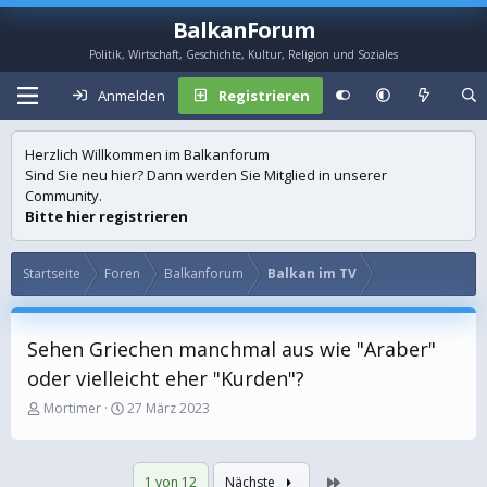
BalkanForum
Politik, Wirtschaft, Geschichte, Kultur, Religion und Soziales
Anmelden
Registrieren
Herzlich Willkommen im Balkanforum
Sind Sie neu hier? Dann werden Sie Mitglied in unserer
Community.
Bitte hier registrieren
Startseite
Foren
Balkanforum
Balkan im TV
Sehen Griechen manchmal aus wie "Araber"
oder vielleicht eher "Kurden"?
E
E
Mortimer
27 März 2023
r
r
s
s
t
t
Letzte
1 von 12
Nächste
e
e