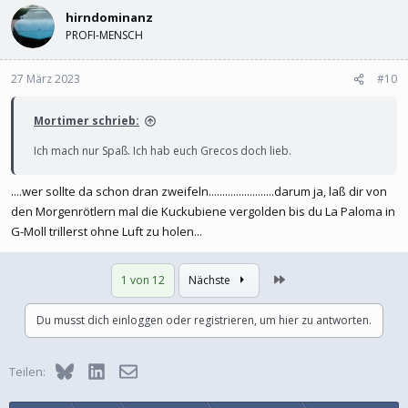
hirndominanz
PROFI-MENSCH
27 März 2023
#10
Mortimer schrieb:
Ich mach nur Spaß. Ich hab euch Grecos doch lieb.
....wer sollte da schon dran zweifeln........................darum ja, laß dir von
den Morgenrötlern mal die Kuckubiene vergolden bis du La Paloma in
G-Moll trillerst ohne Luft zu holen...
Letzte
1 von 12
Nächste
Du musst dich einloggen oder registrieren, um hier zu antworten.
Bluesky
LinkedIn
E-Mail
Teilen: