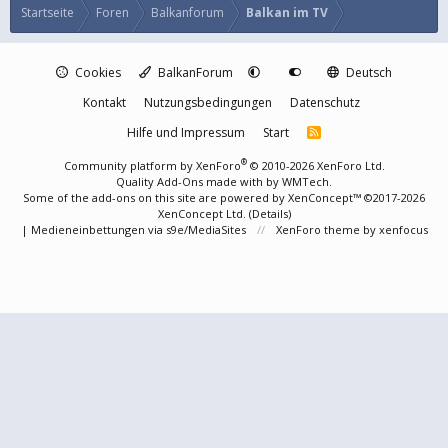
Startseite
Foren
Balkanforum
Balkan im TV
Cookies
BalkanForum
Deutsch
Kontakt
Nutzungsbedingungen
Datenschutz
Hilfe und Impressum
Start
R
S
S
®
Community platform by XenForo
© 2010-2026 XenForo Ltd.
Quality Add-Ons made with
by
WMTech
.
Some of the add-ons on this site are powered by
XenConcept™
©2017-2026
XenConcept Ltd. (
Details
)
|
Medieneinbettungen via s9e/MediaSites
XenForo theme
by xenfocus