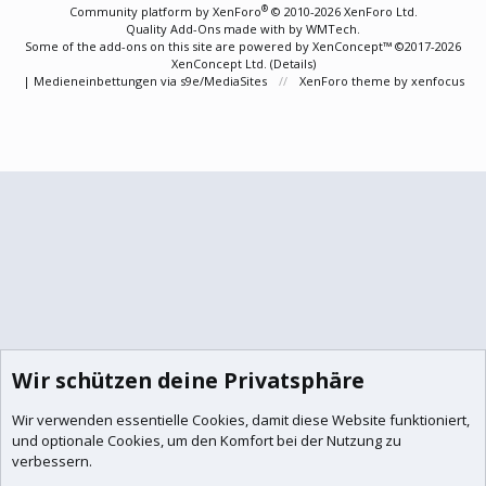
S
®
Community platform by XenForo
© 2010-2026 XenForo Ltd.
Quality Add-Ons made with
by
WMTech
.
Some of the add-ons on this site are powered by
XenConcept™
©2017-2026
XenConcept Ltd. (
Details
)
|
Medieneinbettungen via s9e/MediaSites
XenForo theme
by xenfocus
Wir schützen deine Privatsphäre
Wir verwenden essentielle
Cookies
, damit diese Website funktioniert,
und optionale Cookies, um den Komfort bei der Nutzung zu
verbessern.