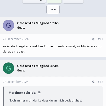
l
l
l
l
•••
e
t
r
a
m
Gelöschtes Mitglied 10166
G
Guest
23 Dezember 2024
#11
es ist doch egal aus welcher Ethnie du entstammst, wichtig ist was du
daraus machst.
Gelöschtes Mitglied 33904
G
Guest
24 Dezember 2024
#12
Mortimer schrieb:
Noch immer nicht danke dass du an mich gedacht hast