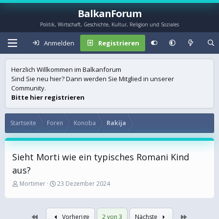
BalkanForum
Politik, Wirtschaft, Geschichte, Kultur, Religion und Soziales
Anmelden
Registrieren
Herzlich Willkommen im Balkanforum
Sind Sie neu hier? Dann werden Sie Mitglied in unserer
Community.
Bitte hier registrieren
Startseite
Foren
Konoba
Rakija
Sieht Morti wie ein typisches Romani Kind
aus?
E
E
Mortimer
23 Dezember 2024
r
r
s
s
t
t
Erste
Letzte
Vorherige
2 von 3
Nächste
e
e