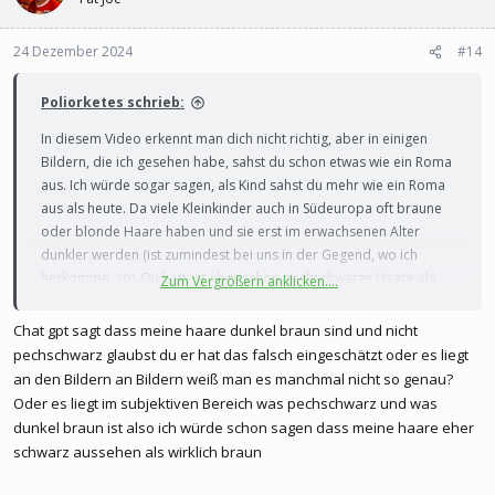
24 Dezember 2024
#14
Poliorketes schrieb:
In diesem Video erkennt man dich nicht richtig, aber in einigen
Bildern, die ich gesehen habe, sahst du schon etwas wie ein Roma
aus. Ich würde sogar sagen, als Kind sahst du mehr wie ein Roma
aus als heute. Da viele Kleinkinder auch in Südeuropa oft braune
oder blonde Haare haben und sie erst im erwachsenen Alter
dunkler werden (ist zumindest bei uns in der Gegend, wo ich
herkomme, so). Du hattest aber schon pechschwarze Haare als
Zum Vergrößern anklicken....
Kleinkind und einen dunkleren Ton. Deswegen, glaube ich, konnte
man dir deine Roma wurzeln als Kind mehr ansehen als heute.
Chat gpt sagt dass meine haare dunkel braun sind und nicht
pechschwarz glaubst du er hat das falsch eingeschätzt oder es liegt
an den Bildern an Bildern weiß man es manchmal nicht so genau?
Oder es liegt im subjektiven Bereich was pechschwarz und was
dunkel braun ist also ich würde schon sagen dass meine haare eher
schwarz aussehen als wirklich braun