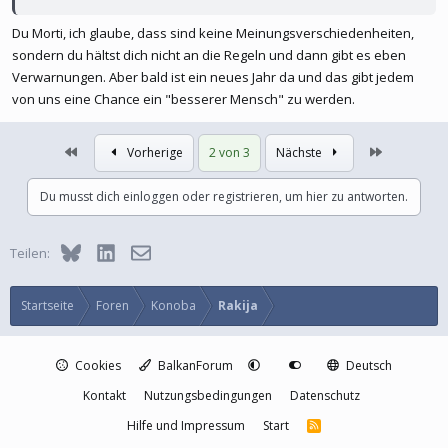
Du Morti, ich glaube, dass sind keine Meinungsverschiedenheiten,
sondern du hältst dich nicht an die Regeln und dann gibt es eben
Verwarnungen. Aber bald ist ein neues Jahr da und das gibt jedem
von uns eine Chance ein "besserer Mensch" zu werden.
Erste
Letzte
Vorherige
2 von 3
Nächste
Du musst dich einloggen oder registrieren, um hier zu antworten.
Bluesky
LinkedIn
E-Mail
Teilen:
Startseite
Foren
Konoba
Rakija
Cookies
BalkanForum
Deutsch
Kontakt
Nutzungsbedingungen
Datenschutz
Hilfe und Impressum
Start
R
S