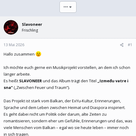
t
t
•••
e
e
l
l
l
l
e
Slavoneer
t
r
a
Frischling
m
13 Mai 2026
#1
Hallo zusammen
Ich möchte euch gerne ein Musikprojekt vorstellen, an dem ich schon
länger arbeite.
Es heißt
SLAVONEER
und das Album trägt den Titel
„Između vatre i
sna“
(„Zwischen Feuer und Traum“).
Das Projekt ist stark vom Balkan, der ExYu-Kultur, Erinnerungen,
Sprache und dem Leben zwischen Heimat und Diaspora inspiriert.
Es geht dabei nicht um Politik oder darum, alte Zeiten zu
romantisieren, sondern eher um Gefühle, Erinnerungen und das, was
viele Menschen vom Balkan – egal wo sie heute leben – immer noch
in sich tragen.