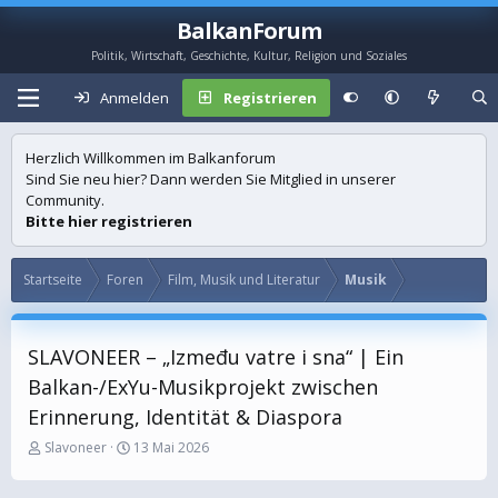
BalkanForum
Politik, Wirtschaft, Geschichte, Kultur, Religion und Soziales
Anmelden
Registrieren
Herzlich Willkommen im Balkanforum
Sind Sie neu hier? Dann werden Sie Mitglied in unserer
Community.
Bitte hier registrieren
Startseite
Foren
Film, Musik und Literatur
Musik
SLAVONEER – „Između vatre i sna“ | Ein
Balkan-/ExYu-Musikprojekt zwischen
Erinnerung, Identität & Diaspora
E
E
Slavoneer
13 Mai 2026
r
r
s
s