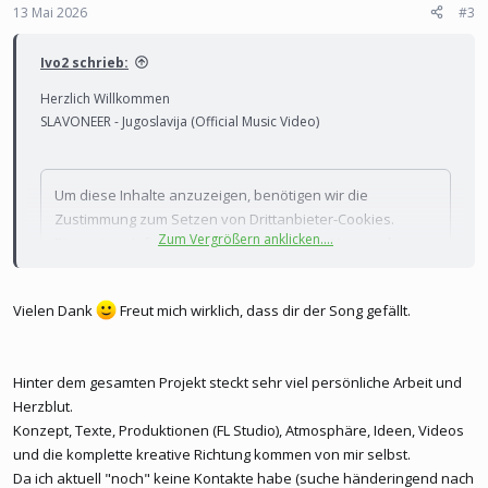
13 Mai 2026
#3
Ivo2 schrieb:
Herzlich Willkommen
SLAVONEER - Jugoslavija (Official Music Video)
Um diese Inhalte anzuzeigen, benötigen wir die
Zustimmung zum Setzen von Drittanbieter-Cookies.
Zum Vergrößern anklicken....
Für weitere Informationen siehe die Seite
Verwendung
von Cookies
.
Drittanbieter-Cookies akzeptieren
Vielen Dank
Freut mich wirklich, dass dir der Song gefällt.
Hinter dem gesamten Projekt steckt sehr viel persönliche Arbeit und
Diesen Song finde ich sehr gut. Singst du selber?
Herzblut.
Konzept, Texte, Produktionen (FL Studio), Atmosphäre, Ideen, Videos
und die komplette kreative Richtung kommen von mir selbst.
Da ich aktuell "noch" keine Kontakte habe (suche händeringend nach