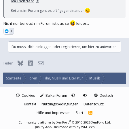
Ivo2 schrieb:
Bei uns im Forum geht es oft "gegeneinander
Nicht nur bei euch im Forum ist das so
leider...
1
Du musst dich einloggen oder registrieren, um hier zu antworten.
Bluesky
LinkedIn
E-Mail
Teilen:
Startseite
Foren
Film, Musik und Literatur
Musik
Cookies
BalkanForum
Deutsch
Kontakt
Nutzungsbedingungen
Datenschutz
Hilfe und Impressum
Start
R
S
S
®
Community platform by XenForo
© 2010-2026 XenForo Ltd.
Quality Add-Ons made with
by
WMTech
.