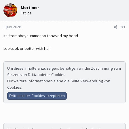
l
l
e
Mortimer
t
r
a
Fat Joe
m
3 Juni 2026
#1
Its #romaboysummer so i shaved my head
Looks ok or better with hair
Um diese Inhalte anzuzeigen, benötigen wir die Zustimmung zum
Setzen von Drittanbieter-Cookies.
Für weitere Informationen siehe die Seite
Verwendung von
Cookies
.
Drittanbieter-Cookies akzeptieren