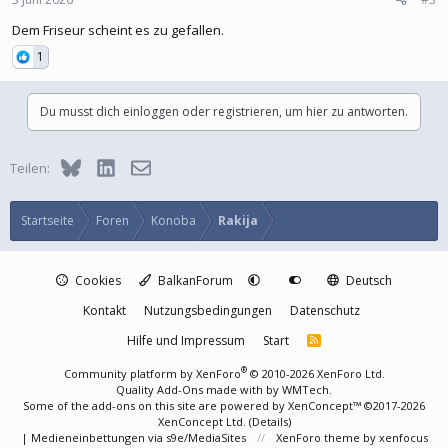
Dem Friseur scheint es zu gefallen.
1
Du musst dich einloggen oder registrieren, um hier zu antworten.
Bluesky
LinkedIn
E-Mail
Teilen:
Startseite
Foren
Konoba
Rakija
Cookies
BalkanForum
Deutsch
Kontakt
Nutzungsbedingungen
Datenschutz
Hilfe und Impressum
Start
R
S
S
®
Community platform by XenForo
© 2010-2026 XenForo Ltd.
Quality Add-Ons made with
by
WMTech
.
Some of the add-ons on this site are powered by
XenConcept™
©2017-2026
XenConcept Ltd. (
Details
)
|
Medieneinbettungen via s9e/MediaSites
XenForo theme
by xenfocus