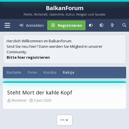
BalkanForum
Politik, Wirtschaft, Geschichte, Kultur, Religion und Soziales
Anmelden
Registrieren
Herzlich Willkommen im Balkanforum
Sind Sie neu hier? Dann werden Sie Mitglied in unserer
Community.
Bitte hier registrieren
Startseite
Foren
Konoba
Rakija
Steht Mort der kahle Kopf
E
E
Mortimer
3 Juni 2026
r
r
s
s
t
t
•••
e
e
l
l