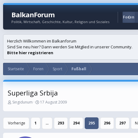
BalkanForum
Startseite
Foren
Politik, Wirtschaft, Geschichte, Kultur, Religion und Soziales
Herzlich Willkommen im Balkanforum
Sind Sie neu hier? Dann werden Sie Mitglied in unserer Community.
Bitte hier registrieren
Startseite
Foren
Sport
Fußball
Superliga Srbija
E
E
Singidunum
17 August 2009
r
r
s
s
t
t
Vorherige
1
…
293
294
295
296
297
N
e
e
l
l
l
l