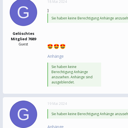
18 Mai 2024
e
t
G
r
a
]
m
Sie haben keine Berechtigung Anhänge anzuseh
Gelöschtes
Mitglied 7689
Guest
Anhänge
Sie haben keine
Berechtigung Anhänge
anzusehen. Anhänge sind
ausgeblendet.
19 Mai 2024
G
Sie haben keine Berechtigung Anhänge anzuseh
Anhänge