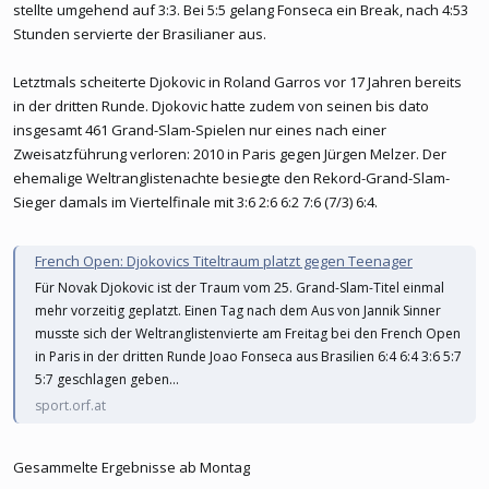
stellte umgehend auf 3:3. Bei 5:5 gelang Fonseca ein Break, nach 4:53
Stunden servierte der Brasilianer aus.
Letztmals scheiterte Djokovic in Roland Garros vor 17 Jahren bereits
in der dritten Runde. Djokovic hatte zudem von seinen bis dato
insgesamt 461 Grand-Slam-Spielen nur eines nach einer
Zweisatzführung verloren: 2010 in Paris gegen Jürgen Melzer. Der
ehemalige Weltranglistenachte besiegte den Rekord-Grand-Slam-
Sieger damals im Viertelfinale mit 3:6 2:6 6:2 7:6 (7/3) 6:4.
French Open: Djokovics Titeltraum platzt gegen Teenager
Für Novak Djokovic ist der Traum vom 25. Grand-Slam-Titel einmal
mehr vorzeitig geplatzt. Einen Tag nach dem Aus von Jannik Sinner
musste sich der Weltranglistenvierte am Freitag bei den French Open
in Paris in der dritten Runde Joao Fonseca aus Brasilien 6:4 6:4 3:6 5:7
5:7 geschlagen geben...
sport.orf.at
Gesammelte Ergebnisse ab Montag