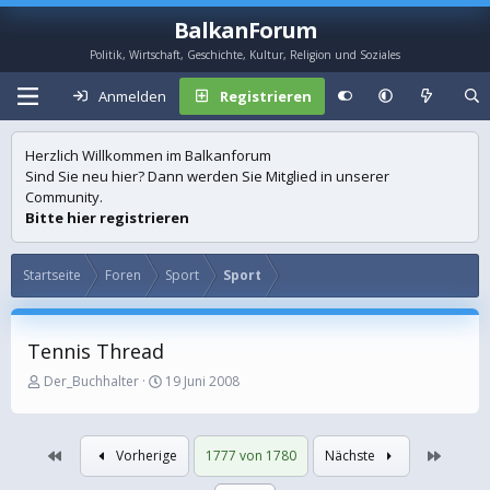
BalkanForum
Politik, Wirtschaft, Geschichte, Kultur, Religion und Soziales
Anmelden
Registrieren
Herzlich Willkommen im Balkanforum
Sind Sie neu hier? Dann werden Sie Mitglied in unserer
Community.
Bitte hier registrieren
Startseite
Foren
Sport
Sport
Tennis Thread
E
E
Der_Buchhalter
19 Juni 2008
r
r
s
s
t
t
Erste
Letzte
Vorherige
1777 von 1780
Nächste
e
e
l
l