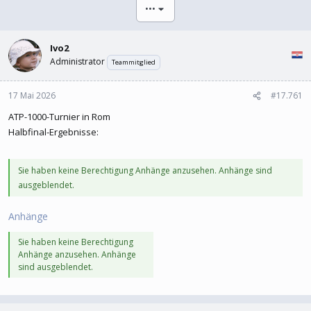
l
l
•••
e
t
r
a
m
Ivo2
Administrator
Teammitglied
17 Mai 2026
#17.761
ATP-1000-Turnier in Rom
Halbfinal-Ergebnisse:
Sie haben keine Berechtigung Anhänge anzusehen. Anhänge sind
ausgeblendet.
Anhänge
Sie haben keine Berechtigung
Anhänge anzusehen. Anhänge
sind ausgeblendet.