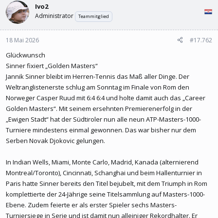
Ivo2
Administrator
Teammitglied
18 Mai 2026
#17.762
Glückwunsch
Sinner fixiert „Golden Masters“
Jannik Sinner bleibt im Herren-Tennis das Maß aller Dinge. Der
Weltranglistenerste schlug am Sonntag im Finale von Rom den
Norweger Casper Ruud mit 6:4 6:4 und holte damit auch das „Career
Golden Masters“. Mit seinem ersehnten Premierenerfolg in der
„Ewigen Stadt“ hat der Südtiroler nun alle neun ATP-Masters-1000-
Turniere mindestens einmal gewonnen. Das war bisher nur dem
Serben Novak Djokovic gelungen.
In Indian Wells, Miami, Monte Carlo, Madrid, Kanada (alternierend
Montreal/Toronto), Cincinnati, Schanghai und beim Hallenturnier in
Paris hatte Sinner bereits den Titel bejubelt, mit dem Triumph in Rom
komplettierte der 24-Jährige seine Titelsammlung auf Masters-1000-
Ebene. Zudem feierte er als erster Spieler sechs Masters-
Turniersiege in Serie und ist damit nun alleiniger Rekordhalter. Er