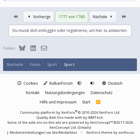
Erste
Letzte
Vorherige
1777 von 1780
Nächste
Du musst dich einloggen oder registrieren, um hier zu antworten.
Bluesky
LinkedIn
E-Mail
Teilen:
Startseite
Foren
Sport
Sport
Cookies
BalkanForum
Deutsch
Kontakt
Nutzungsbedingungen
Datenschutz
Hilfe und Impressum
Start
R
S
S
®
Community platform by XenForo
© 2010-2026 XenForo Ltd.
Quality Add-Ons made with
by
WMTech
.
Some of the add-ons on this site are powered by
XenConcept™
©2017-2026
XenConcept Ltd. (
Details
)
|
Medieneinbettungen via s9e/MediaSites
XenForo theme
by xenfocus