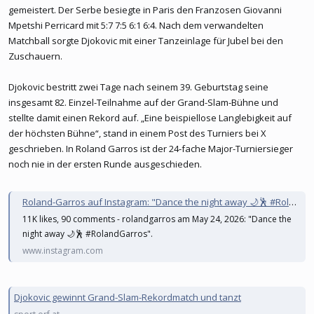
gemeistert. Der Serbe besiegte in Paris den Franzosen Giovanni
Mpetshi Perricard mit 5:7 7:5 6:1 6:4. Nach dem verwandelten
Matchball sorgte Djokovic mit einer Tanzeinlage für Jubel bei den
Zuschauern.
Djokovic bestritt zwei Tage nach seinem 39. Geburtstag seine
insgesamt 82. Einzel-Teilnahme auf der Grand-Slam-Bühne und
stellte damit einen Rekord auf. „Eine beispiellose Langlebigkeit auf
der höchsten Bühne“, stand in einem Post des Turniers bei X
geschrieben. In Roland Garros ist der 24-fache Major-Turniersieger
noch nie in der ersten Runde ausgeschieden.
Roland-Garros auf Instagram: "Dance the night away 🌙🕺 #RolandGarros"
11K likes, 90 comments - rolandgarros am May 24, 2026: "Dance the
night away 🌙🕺 #RolandGarros".
www.instagram.com
Djokovic gewinnt Grand-Slam-Rekordmatch und tanzt