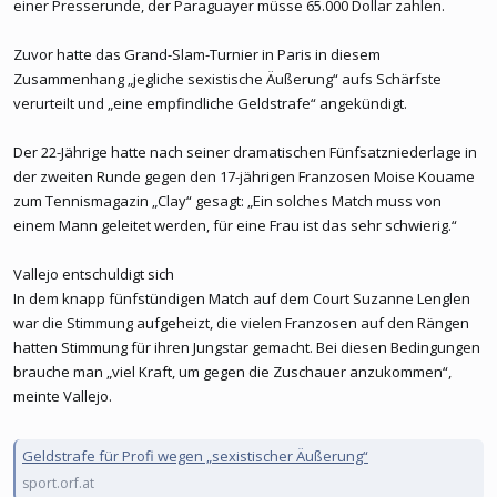
einer Presserunde, der Paraguayer müsse 65.000 Dollar zahlen.
Zuvor hatte das Grand-Slam-Turnier in Paris in diesem
Zusammenhang „jegliche sexistische Äußerung“ aufs Schärfste
verurteilt und „eine empfindliche Geldstrafe“ angekündigt.
Der 22-Jährige hatte nach seiner dramatischen Fünfsatzniederlage in
der zweiten Runde gegen den 17-jährigen Franzosen Moise Kouame
zum Tennismagazin „Clay“ gesagt: „Ein solches Match muss von
einem Mann geleitet werden, für eine Frau ist das sehr schwierig.“
Vallejo entschuldigt sich
In dem knapp fünfstündigen Match auf dem Court Suzanne Lenglen
war die Stimmung aufgeheizt, die vielen Franzosen auf den Rängen
hatten Stimmung für ihren Jungstar gemacht. Bei diesen Bedingungen
brauche man „viel Kraft, um gegen die Zuschauer anzukommen“,
meinte Vallejo.
Geldstrafe für Profi wegen „sexistischer Äußerung“
sport.orf.at