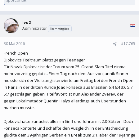
sport.orf.at
Ivo2
Administrator
Teammitglied
30 Mai 2026
#17.765
French Open
Djokovics Titeltraum platzt gegen Teenager
Für Novak Djokovic ist der Traum vom 25. Grand-Slam-Titel einmal
mehr vorzeitig geplatzt. Einen Tag nach dem Aus von Jannik Sinner
musste sich der Weltranglistenvierte am Freitag bei den French Open
in Paris in der dritten Runde Joao Fonseca aus Brasilien 6:4 6:4 3:6 5:7
5:7 geschlagen geben. Titelfavorit ist nun Alexander Zverev, der
gegen Lokalmatador Quentin Halys allerdings auch Überstunden
machen musste.
Djokovic hatte zunächst alles im Griff und führte mit 2:0-Sätzen. Doch
Fonseca konterte und schaffte den Ausgleich. In der Entscheidung
glückte dem 39-jährigen Serben ein Break zum 3:1, aber der 19-Jährige