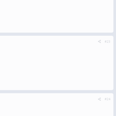
#23
#24