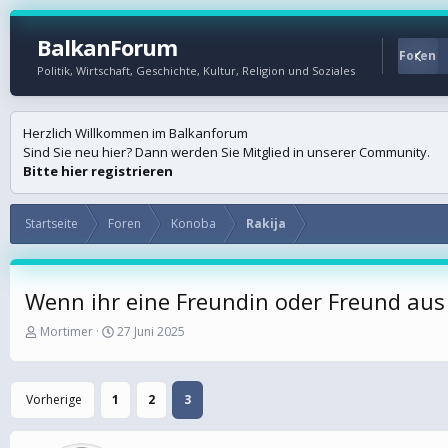
BalkanForum
Startseite
Foren
Politik, Wirtschaft, Geschichte, Kultur, Religion und Soziales
Herzlich Willkommen im Balkanforum
Sind Sie neu hier? Dann werden Sie Mitglied in unserer Community.
Bitte hier registrieren
Startseite
Foren
Konoba
Rakija
Wenn ihr eine Freundin oder Freund aus 
E
E
Mortimer
27 Juni 2025
r
r
s
s
t
t
Vorherige
1
2
3
e
e
l
l
l
l