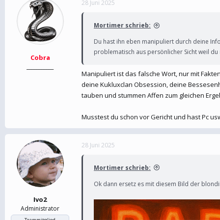
28 Juni 2025
e
t
r
a
m
Mortimer schrieb:
Du hast ihn eben manipuliert durch deine Info
problematisch aus persönlicher Sicht weil du m
Cobra
___________
Manipuliert ist das falsche Wort, nur mit Fa
deine Kukluxclan Obsession, deine Bessesenhei
tauben und stummen Affen zum gleichen Erge
Musstest du schon vor Gericht und hast Pc us
28 Juni 2025
Mortimer schrieb:
Ok dann ersetz es mit diesem Bild der blond
Ivo2
Administrator
Teammitglied