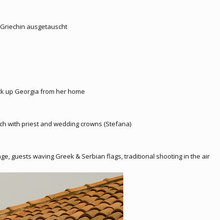
 Griechin ausgetauscht
 pick up Georgia from her home
h with priest and wedding crowns (Stefana)
ge, guests waving Greek & Serbian flags, traditional shooting in the air