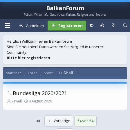
BalkanForum
Politik, Wirtschaft, Geschichte, Kultur, Religion und Soziales
Anmelden
Registrieren
Herzlich Willkommen im Balkanforum
Sind Sie neu hier? Dann werden Sie Mitglied in unserer
Community.
Bitte hier registrieren
Startseite
Foren
Sport
Fußball
1. Bundesliga 2020/2021
E
E
kewell
8 August 2020
r
r
s
s
t
t
Erste
Vorherige
54 von 54
e
e
l
l