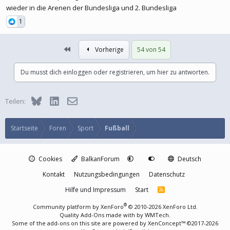
wieder in die Arenen der Bundesliga und 2. Bundesliga
1
Erste
Vorherige
54 von 54
Du musst dich einloggen oder registrieren, um hier zu antworten.
Bluesky
LinkedIn
E-Mail
Teilen:
Startseite
Foren
Sport
Fußball
Cookies
BalkanForum
Deutsch
Kontakt
Nutzungsbedingungen
Datenschutz
Hilfe und Impressum
Start
R
S
S
®
Community platform by XenForo
© 2010-2026 XenForo Ltd.
Quality Add-Ons made with
by
WMTech
.
Some of the add-ons on this site are powered by
XenConcept™
©2017-2026