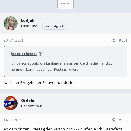
l
l
•••
e
t
r
a
m
Ludjak
Labertasche
Teammitglied
20 Juni 2021
#531
Joker schrieb:
Ich denke sobald die Engländer anfangen Geld in die Hand zu
nehmen, kommt auch der Rest ins rollen.
Nach der EM geht der Sklavenhandel los
Grdelin
Handwerker
14 Juli 2021
#532
Ab dem dritten Spieltag der Saison 2021/22 dürfen auch Gästefans