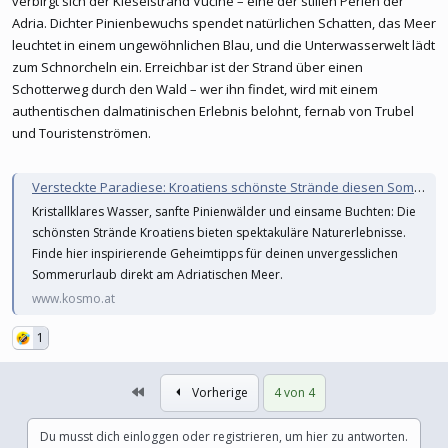
verbirgt sich der Kieselstrand Vučine – eine der stillen Perlen der
Adria. Dichter Pinienbewuchs spendet natürlichen Schatten, das Meer
leuchtet in einem ungewöhnlichen Blau, und die Unterwasserwelt lädt
zum Schnorcheln ein. Erreichbar ist der Strand über einen
Schotterweg durch den Wald – wer ihn findet, wird mit einem
authentischen dalmatinischen Erlebnis belohnt, fernab von Trubel
und Touristenströmen.
Versteckte Paradiese: Kroatiens schönste Strände diesen Sommer
Kristallklares Wasser, sanfte Pinienwälder und einsame Buchten: Die
schönsten Strände Kroatiens bieten spektakuläre Naturerlebnisse.
Finde hier inspirierende Geheimtipps für deinen unvergesslichen
Sommerurlaub direkt am Adriatischen Meer.
www.kosmo.at
1
Erste
Vorherige
4 von 4
Du musst dich einloggen oder registrieren, um hier zu antworten.