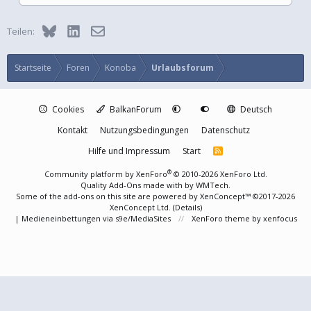
Bluesky
LinkedIn
E-Mail
Teilen:
Startseite
Foren
Konoba
Urlaubsforum
Cookies
BalkanForum
Deutsch
Kontakt
Nutzungsbedingungen
Datenschutz
Hilfe und Impressum
Start
R
S
S
®
Community platform by XenForo
© 2010-2026 XenForo Ltd.
Quality Add-Ons made with
by
WMTech
.
Some of the add-ons on this site are powered by
XenConcept™
©2017-2026
XenConcept Ltd. (
Details
)
|
Medieneinbettungen via s9e/MediaSites
XenForo theme
by xenfocus