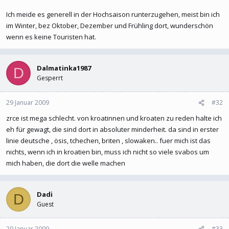
Ich meide es generell in der Hochsaison runterzugehen, meist bin ich
im Winter, bez Oktober, Dezember und Frühling dort, wunderschön
wenn es keine Touristen hat.
Dalmatinka1987
D
Gesperrt
29 Januar 2009
#32
zrce ist mega schlecht. von kroatinnen und kroaten zu reden halte ich
eh für gewagt, die sind dort in absoluter minderheit. da sind in erster
linie deutsche , ösis, tchechen, briten , slowaken.. fuer mich ist das
nichts, wenn ich in kroatien bin, muss ich nicht so viele svabos um
mich haben, die dort die welle machen
Dadi
D
Guest
29 Januar 2009
#33