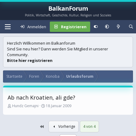
BalkanForum
Politik, Wirtschaft, Geschichte, Kultur, Religion und Soziales
Anmelden
Registrieren
Herzlich Willkommen im Balkanforum
Sind Sie neu hier? Dann werden Sie Mitglied in unserer
Community.
Bitte hier registrieren
Startseite
Foren
Konoba
Urlaubsforum
Ab nach Kroatien, ali gde?
E
E
Hundz Gemajni
18 Januar 2009
r
r
s
s
t
t
Erste
Vorherige
4 von 4
e
e
l
l