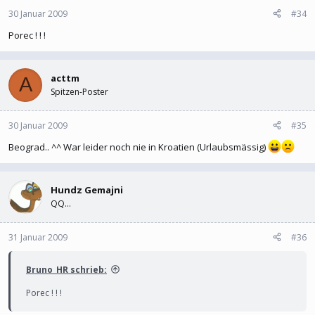
30 Januar 2009
#34
Porec ! ! !
acttm
A
Spitzen-Poster
30 Januar 2009
#35
Beograd.. ^^ War leider noch nie in Kroatien (Urlaubsmässig)
Hundz Gemajni
QQ...
31 Januar 2009
#36
Bruno_HR schrieb:
Porec ! ! !