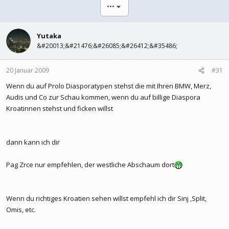
l
l
•••
e
t
r
a
m
Yutaka
&#20013;&#21476;&#26085;&#26412;&#35486;
20 Januar 2009
#31
Wenn du auf Prolo Diasporatypen stehst die mit Ihren BMW, Merz,
Audis und Co zur Schau kommen, wenn du auf billige Diaspora
Kroatinnen stehst und ficken willst
dann kann ich dir
Pag Zrce nur empfehlen, der westliche Abschaum dort
Wenn du richtiges Kroatien sehen willst empfehl ich dir Sinj ,Split,
Omis, etc.