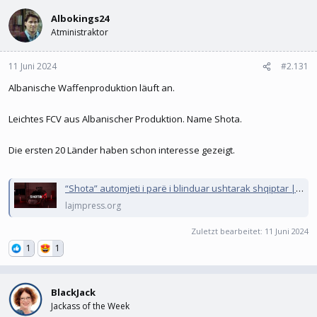
l
l
e
Albokings24
t
r
a
Atministraktor
m
11 Juni 2024
#2.131
Albanische Waffenproduktion läuft an.
Leichtes FCV aus Albanischer Produktion. Name Shota.
Die ersten 20 Länder haben schon interesse gezeigt.
“Shota” automjeti i parë i blinduar ushtarak shqiptar | Gazeta Lajm
lajmpress.org
Zuletzt bearbeitet:
11 Juni 2024
1
1
BlackJack
Jackass of the Week