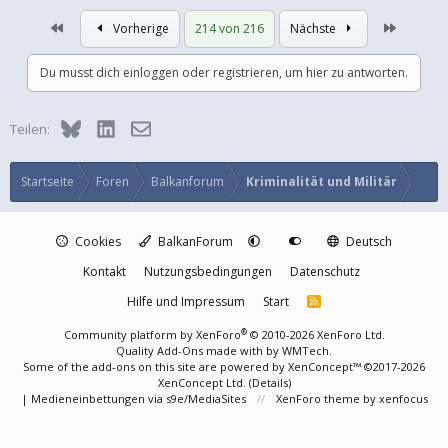
Erste
Letzte
Vorherige
214 von 216
Nächste
Du musst dich einloggen oder registrieren, um hier zu antworten.
Bluesky
LinkedIn
E-Mail
Teilen:
Startseite
Foren
Balkanforum
Kriminalität und Militär
Cookies
BalkanForum
Deutsch
Kontakt
Nutzungsbedingungen
Datenschutz
Hilfe und Impressum
Start
R
S
S
®
Community platform by XenForo
© 2010-2026 XenForo Ltd.
Quality Add-Ons made with
by
WMTech
.
Some of the add-ons on this site are powered by
XenConcept™
©2017-2026
XenConcept Ltd. (
Details
)
|
Medieneinbettungen via s9e/MediaSites
XenForo theme
by xenfocus