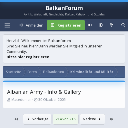
BalkanForum
Politik, Wirtschaft, Geschichte, Kultur, Religion und Soziales
Anmelden
Registrieren
Herzlich Willkommen im Balkanforum
Sind Sie neu hier? Dann werden Sie Mitglied in unserer
Community.
Bitte hier registrieren
Startseite
Foren
Balkanforum
Kriminalität und Militär
Albanian Army - Info & Gallery
E
E
Macedonian
30 Oktober 2005
r
r
s
s
t
t
Erste
Letzte
Vorherige
214 von 216
Nächste
e
e
l
l