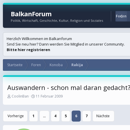
BalkanForum
Startseite
Foren
Politik, Wirtschaft, Geschichte, Kultur, Religion und Soziales
Herzlich Willkommen im Balkanforum
Sind Sie neu hier? Dann werden Sie Mitglied in unserer Community.
Bitte hier registrieren
Startseite
Foren
Konoba
Rakija
Auswandern - schon mal daran gedacht
E
E
CoolinBan
11 Februar 2009
r
r
s
s
t
t
Vorherige
1
…
4
5
6
7
Nächste
e
e
l
l
l
l