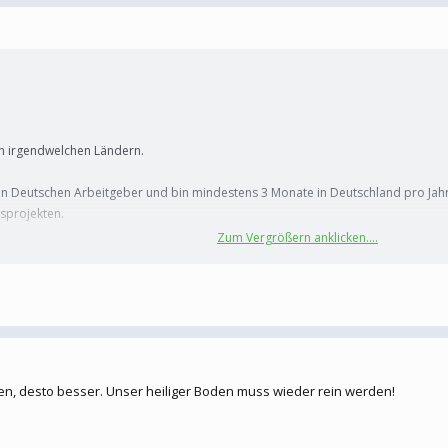
in irgendwelchen Ländern.
nen Deutschen Arbeitgeber und bin mindestens 3 Monate in Deutschland pro Jah
sprojekten.
Zum Vergrößern anklicken....
.
ka und werde das Balkanforum net besuchen in der Zeit.
n, desto besser. Unser heiliger Boden muss wieder rein werden!