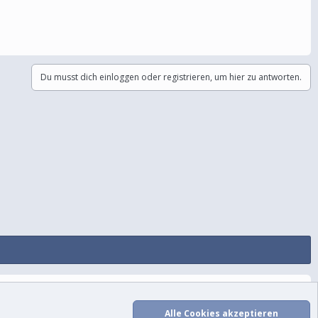
Du musst dich einloggen oder registrieren, um hier zu antworten.
utzungsbedingungen
Datenschutz
Hilfe und Impressum
Start
R
S
Alle Cookies akzeptieren
S