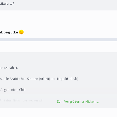
tituierte?
elt beglücke
h dazuzählst.
fast alle Arabischen Staaten (Arbeit) und Nepal(Urlaub)
Argentinien, Chile
it dort lieber vergessen will.
Zum Vergrößern anklicken....