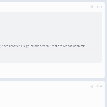
#53
r, nach Kroatien Fliege ich mindesten 1 mal pro Monat wenn mir
#54