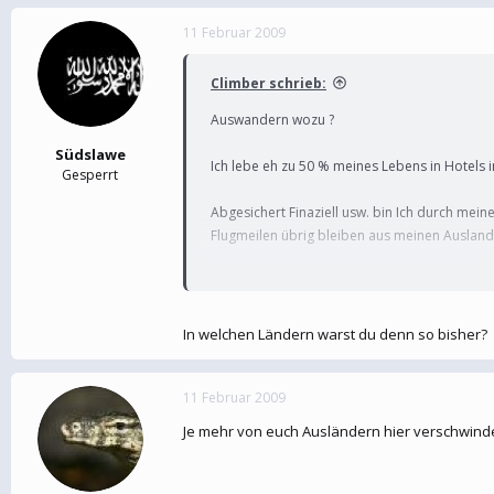
11 Februar 2009
Climber schrieb:
Auswandern wozu ?
Südslawe
Ich lebe eh zu 50 % meines Lebens in Hotels 
Gesperrt
Abgesichert Finaziell usw. bin Ich durch mei
Flugmeilen übrig bleiben aus meinen Ausland
Also irgendwelches Fernweh packt mich nicht
Bin z.B jetzt am Samstag 3 Wochen in Südafri
In welchen Ländern warst du denn so bisher?
11 Februar 2009
Je mehr von euch Ausländern hier verschwinde