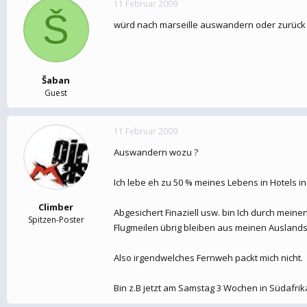
11 Februar 2009
e
t
Š
r
a
würd nach marseille auswandern oder zurück 
m
Šaban
Guest
11 Februar 2009
Auswandern wozu ?
Ich lebe eh zu 50 % meines Lebens in Hotels i
Climber
Abgesichert Finaziell usw. bin Ich durch mein
Spitzen-Poster
Flugmeilen übrig bleiben aus meinen Auslands
Also irgendwelches Fernweh packt mich nicht.
Bin z.B jetzt am Samstag 3 Wochen in Südafri