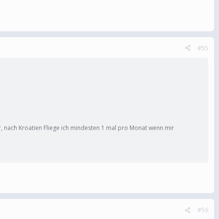
#55
r, nach Kroatien Fliege ich mindesten 1 mal pro Monat wenn mir
#56