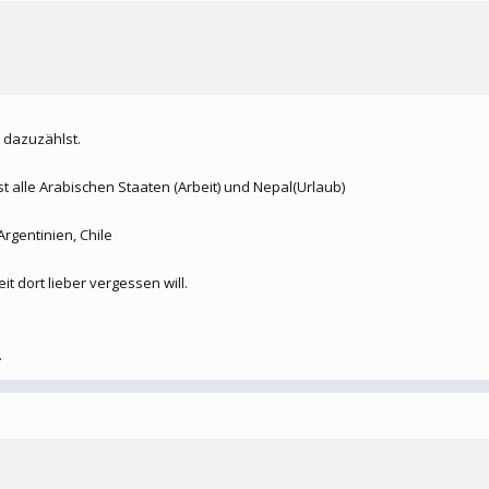
 dazuzählst.
ast alle Arabischen Staaten (Arbeit) und Nepal(Urlaub)
rgentinien, Chile
t dort lieber vergessen will.
.