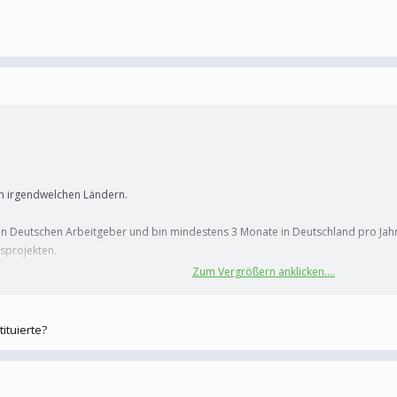
in irgendwelchen Ländern.
nen Deutschen Arbeitgeber und bin mindestens 3 Monate in Deutschland pro Jah
sprojekten.
Zum Vergrößern anklicken....
.
ka und werde das Balkanforum net besuchen in der Zeit.
ituierte?