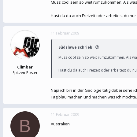
Afrika bereise ich am Samstag zum ersten ma
Muss cool sein so weit rumzukommen. Als was
Hast du da auch Freizeit oder arbeitest du n
11 Februar 2009
Südslawe schrieb:
Muss cool sein so weit rumzukommen. Als wa
Climber
Hast du da auch Freizeit oder arbeitest du n
Spitzen-Poster
Naja ich bin in der Geologie tätig dabei sehe 
Tag blau machen und machen was ich möchte.
11 Februar 2009
B
Australien.