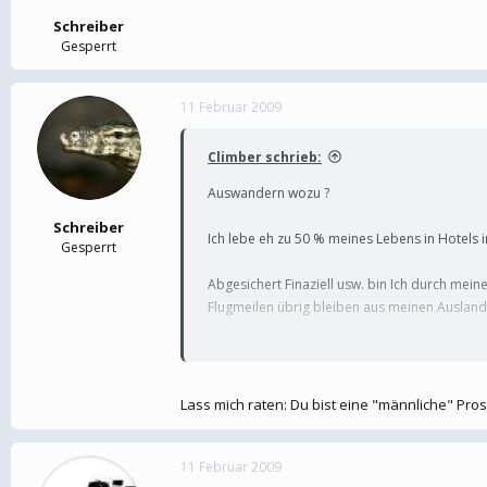
Schreiber
Gesperrt
11 Februar 2009
Climber schrieb:
Auswandern wozu ?
Schreiber
Ich lebe eh zu 50 % meines Lebens in Hotels 
Gesperrt
Abgesichert Finaziell usw. bin Ich durch mei
Flugmeilen übrig bleiben aus meinen Ausland
Also irgendwelches Fernweh packt mich nicht
Bin z.B jetzt am Samstag 3 Wochen in Südafri
Lass mich raten: Du bist eine "männliche" Prost
11 Februar 2009