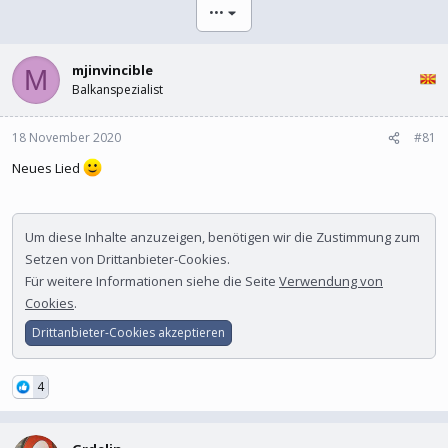
l
l
•••
e
t
r
a
m
mjinvincible
M
Balkanspezialist
18 November 2020
#81
Neues Lied
Um diese Inhalte anzuzeigen, benötigen wir die Zustimmung zum
Setzen von Drittanbieter-Cookies.
Für weitere Informationen siehe die Seite
Verwendung von
Cookies
.
Drittanbieter-Cookies akzeptieren
4