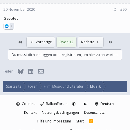
20 November 2020
#90
Gevotet
1
Erste
Letzte
Vorherige
9 von 12
Nächste
Du musst dich einloggen oder registrieren, um hier zu antworten.
Bluesky
LinkedIn
E-Mail
Teilen:
Startseite
Foren
Film, Musik und Literatur
Musik
Cookies
BalkanForum
Deutsch
Kontakt
Nutzungsbedingungen
Datenschutz
Hilfe und Impressum
Start
R
S
S
®