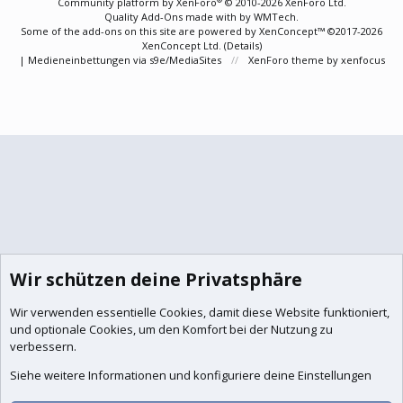
Community platform by XenForo
© 2010-2026 XenForo Ltd.
Quality Add-Ons made with
by
WMTech
.
Some of the add-ons on this site are powered by
XenConcept™
©2017-2026
XenConcept Ltd. (
Details
)
|
Medieneinbettungen via s9e/MediaSites
XenForo theme
by xenfocus
Wir schützen deine Privatsphäre
Wir verwenden essentielle
Cookies
, damit diese Website funktioniert,
und optionale Cookies, um den Komfort bei der Nutzung zu
verbessern.
Siehe weitere Informationen und konfiguriere deine Einstellungen