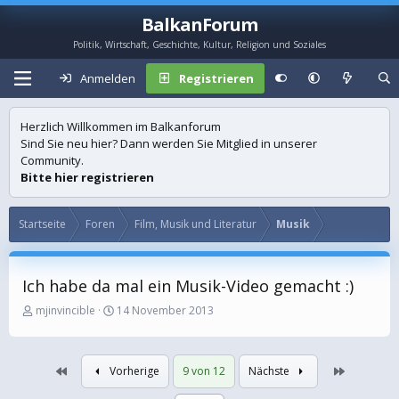
BalkanForum
Politik, Wirtschaft, Geschichte, Kultur, Religion und Soziales
Anmelden
Registrieren
Herzlich Willkommen im Balkanforum
Sind Sie neu hier? Dann werden Sie Mitglied in unserer
Community.
Bitte hier registrieren
Startseite
Foren
Film, Musik und Literatur
Musik
Ich habe da mal ein Musik-Video gemacht :)
E
E
mjinvincible
14 November 2013
r
r
s
s
t
t
Erste
Letzte
Vorherige
9 von 12
Nächste
e
e
l
l