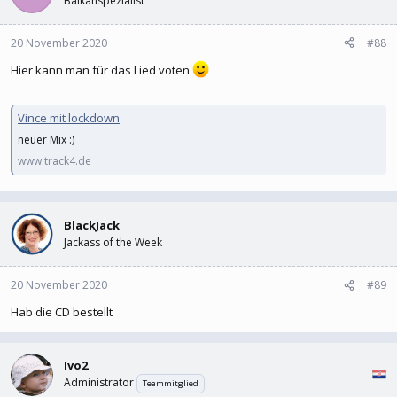
Balkanspezialist
20 November 2020
#88
Hier kann man für das Lied voten
Vince mit lockdown
neuer Mix :)
www.track4.de
BlackJack
Jackass of the Week
20 November 2020
#89
Hab die CD bestellt
Ivo2
Administrator
Teammitglied