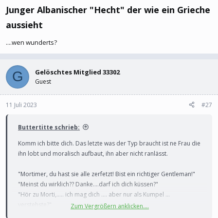
Junger Albanischer "Hecht" der wie ein Grieche
aussieht​
....wen wunderts?
Gelöschtes Mitglied 33302
G
Guest
11 Juli 2023
#27
Buttertitte schrieb:
Komm ich bitte dich. Das letzte was der Typ braucht ist ne Frau die
ihn lobt und moralisch aufbaut, ihn aber nicht ranlässt.
"Mortimer, du hast sie alle zerfetzt! Bist ein richtiger Gentleman!"
"Meinst du wirklich?? Danke....darf ich dich küssen?"
"Hör zu Morti,..... ich mag dich .... aber nur als Kumpel ...
verstehste?"
Zum Vergrößern anklicken....
"Hmm ja, ich schätze schon .....
"