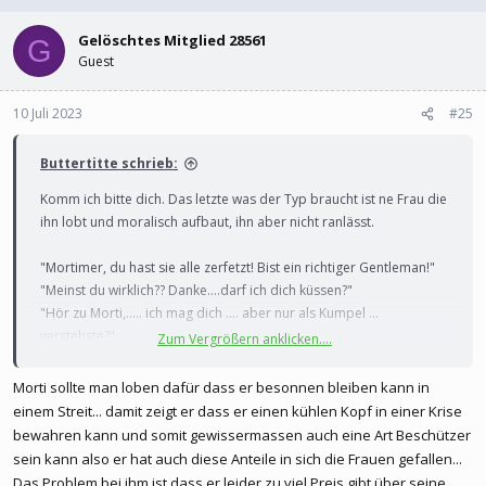
Gelöschtes Mitglied 28561
G
Guest
10 Juli 2023
#25
Buttertitte schrieb:
Komm ich bitte dich. Das letzte was der Typ braucht ist ne Frau die
ihn lobt und moralisch aufbaut, ihn aber nicht ranlässt.
"Mortimer, du hast sie alle zerfetzt! Bist ein richtiger Gentleman!"
"Meinst du wirklich?? Danke....darf ich dich küssen?"
"Hör zu Morti,..... ich mag dich .... aber nur als Kumpel ...
verstehste?"
Zum Vergrößern anklicken....
"Hmm ja, ich schätze schon .....
"
Morti sollte man loben dafür dass er besonnen bleiben kann in
einem Streit... damit zeigt er dass er einen kühlen Kopf in einer Krise
bewahren kann und somit gewissermassen auch eine Art Beschützer
sein kann also er hat auch diese Anteile in sich die Frauen gefallen...
Das Problem bei ihm ist dass er leider zu viel Preis gibt über seine