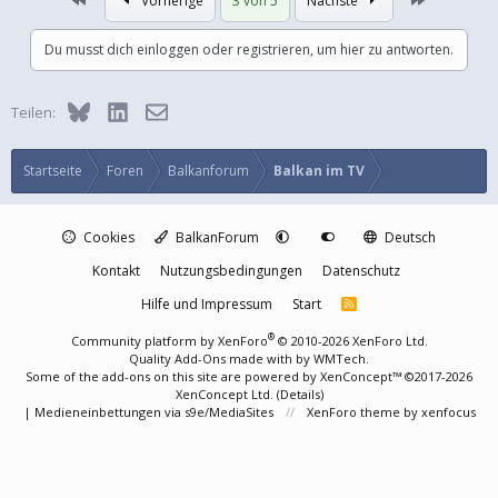
Vorherige
3 von 5
Nächste
Du musst dich einloggen oder registrieren, um hier zu antworten.
Bluesky
LinkedIn
E-Mail
Teilen:
Startseite
Foren
Balkanforum
Balkan im TV
Cookies
BalkanForum
Deutsch
Kontakt
Nutzungsbedingungen
Datenschutz
Hilfe und Impressum
Start
R
S
S
®
Community platform by XenForo
© 2010-2026 XenForo Ltd.
Quality Add-Ons made with
by
WMTech
.
Some of the add-ons on this site are powered by
XenConcept™
©2017-2026
XenConcept Ltd. (
Details
)
|
Medieneinbettungen via s9e/MediaSites
XenForo theme
by xenfocus