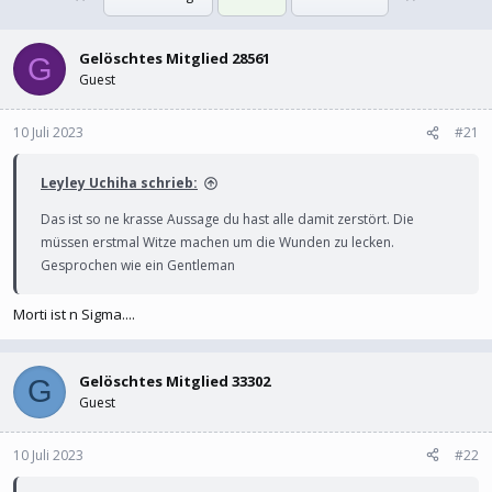
l
l
l
l
e
Gelöschtes Mitglied 28561
t
G
r
a
Guest
m
10 Juli 2023
#21
Leyley Uchiha schrieb:
Das ist so ne krasse Aussage du hast alle damit zerstört. Die
müssen erstmal Witze machen um die Wunden zu lecken.
Gesprochen wie ein Gentleman
Morti ist n Sigma....
Gelöschtes Mitglied 33302
G
Guest
10 Juli 2023
#22