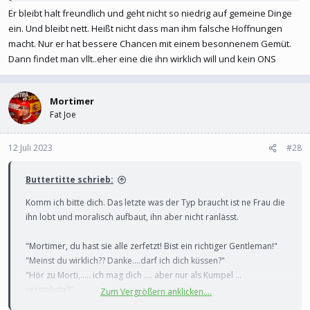
Er bleibt halt freundlich und geht nicht so niedrig auf gemeine Dinge
ein. Und bleibt nett. Heißt nicht dass man ihm falsche Hoffnungen
macht. Nur er hat bessere Chancen mit einem besonnenem Gemüt.
Dann findet man vllt..eher eine die ihn wirklich will und kein ONS
Mortimer
Fat Joe
12 Juli 2023
#28
Buttertitte schrieb:
Komm ich bitte dich. Das letzte was der Typ braucht ist ne Frau die
ihn lobt und moralisch aufbaut, ihn aber nicht ranlässt.
"Mortimer, du hast sie alle zerfetzt! Bist ein richtiger Gentleman!"
"Meinst du wirklich?? Danke....darf ich dich küssen?"
"Hör zu Morti,..... ich mag dich .... aber nur als Kumpel ...
verstehste?"
Zum Vergrößern anklicken....
"Hmm ja, ich schätze schon .....
"