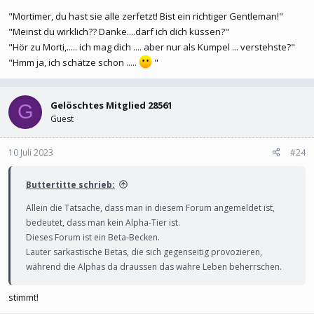
"Mortimer, du hast sie alle zerfetzt! Bist ein richtiger Gentleman!"
"Meinst du wirklich?? Danke....darf ich dich küssen?"
"Hör zu Morti,..... ich mag dich .... aber nur als Kumpel ... verstehste?"
"Hmm ja, ich schätze schon .....
"
Gelöschtes Mitglied 28561
G
Guest
10 Juli 2023
#24
Buttertitte schrieb:
Allein die Tatsache, dass man in diesem Forum angemeldet ist,
bedeutet, dass man kein Alpha-Tier ist.
Dieses Forum ist ein Beta-Becken.
Lauter sarkastische Betas, die sich gegenseitig provozieren,
während die Alphas da draussen das wahre Leben beherrschen.
stimmt!