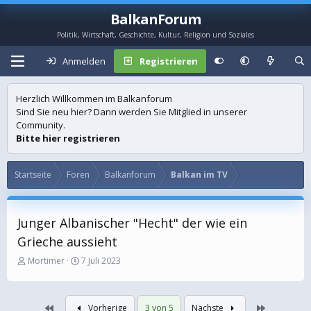
BalkanForum
Politik, Wirtschaft, Geschichte, Kultur, Religion und Soziales
Anmelden
Registrieren
Herzlich Willkommen im Balkanforum
Sind Sie neu hier? Dann werden Sie Mitglied in unserer
Community.
Bitte hier registrieren
Startseite
Foren
Balkanforum
Balkan im TV
Junger Albanischer "Hecht" der wie ein
Grieche aussieht
E
E
Mortimer
7 Juli 2023
r
r
s
s
t
t
Erste
Letzte
Vorherige
3 von 5
Nächste
e
e