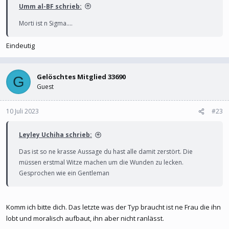
Umm al-BF schrieb:
Morti ist n Sigma....
Eindeutig
Gelöschtes Mitglied 33690
G
Guest
10 Juli 2023
#23
Leyley Uchiha schrieb:
Das ist so ne krasse Aussage du hast alle damit zerstört. Die
müssen erstmal Witze machen um die Wunden zu lecken.
Gesprochen wie ein Gentleman
Komm ich bitte dich. Das letzte was der Typ braucht ist ne Frau die ihn
lobt und moralisch aufbaut, ihn aber nicht ranlässt.