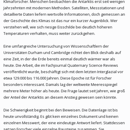
Klimaforscher. Menschen beobachten die Antarktis erst seit wenigen
Jahrzehnten mit modernen Methoden. Satelliten, Messstationen und
detaillierte Daten liefern wertvolle Informationen, doch gemessen an
der Geschichte des Klimas ist das nur ein kurzer Augenblick. Wer
verstehen will, wie sich riesige Eisschilde bei deutlich höheren
Temperaturen verhalten, muss weiter zurückgehen.
Eine umfangreiche Untersuchung von Wissenschaftlern der
Universitäten Durham und Cambridge richtet den Blick deshalb auf
eine Zeit, in der die Erde bereits einmal deutlich wärmer war als
heute. Die Arbeit, die im Fachjournal Quaternary Science Reviews
veröffentlicht wurde, beschäftigt sich mit dem letzten Interglazial vor
etwa 129.000 bis 116.000 Jahren. Diese Epoche ist für Forscher
besonders interessant. Damals lag der weltweite Meeresspiegel
mehrere Meter höher als heute. Die Frage lautet seit Jahren, wie groß
der Anteil der Antarktis an diesem Anstieg gewesen sein könnte.
Die Schwierigkeit beginnt bei den Beweisen. Die Datenlage ist bis
heute unvollständig. Es gibt kein einzelnes Dokument und keinen
einzelnen Messwert, der eine eindeutige Antwort liefert. Stattdessen
setzen Forscher viele einzelne Bausteine zusammen. Sie