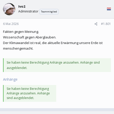
l
l
Ivo2
e
t
r
a
Administrator
Teammitglied
m
6 Mai 2026
#1.801
Fakten gegen Meinung.
Wissenschaft gegen Aberglauben.
Der Klimawandel ist real, die aktuelle Erwärmung unsere Erde ist
menschengemacht.
Sie haben keine Berechtigung Anhänge anzusehen. Anhänge sind
ausgeblendet.
Anhänge
Sie haben keine Berechtigung
Anhänge anzusehen. Anhänge
sind ausgeblendet.