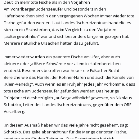
Deutlich mehr tote Fische als in den Vorjahren
Am Vorarlberger Bodenseeufer und besonders in den
Hafenbereichen sind in den vergangenen Wochen immer wieder tote
Fische gefunden worden. Laut Landesfischereizentrum handelte es
sich um ein Fischsterben, das im Vergleich zu den Vorjahren
„außergewöhnlich“ war und sich besonders lange hingezogen hat.
Mehrere natürliche Ursachen hätten dazu geführt.
Immer wieder wurden ein paar tote Fische am Ufer, aber auch
kleinere oder größere Schwärme vor allem in Hafenbereichen
entdeckt. Besonders betroffen war heuer die Fußacher Bucht –
Bereiche wie das Hörnle, der Rohner-Hafen und auch die Kanäle von
„Klein-Venedig“. Auch wenn es im Frühjahr jedes Jahr vorkomme, dass
tote Fische am Bodenseeufer gefunden werden: Das heurige
Frühjahr sei diesbezüglich „außergewöhnlich“ gewesen, so Nikolaus
Schotzko, Leiter des Landesfischereizentrums, gegenüber dem ORF
Vorarlberg.
„In diesem Ausmaß haben wir das viele Jahre nicht gesehen“, sagt
Schotzko. Das gelte aber nicht nur für die Menge der toten Fische,
sondern auch für den Zeitraum. „Das Fischsterben hat sich