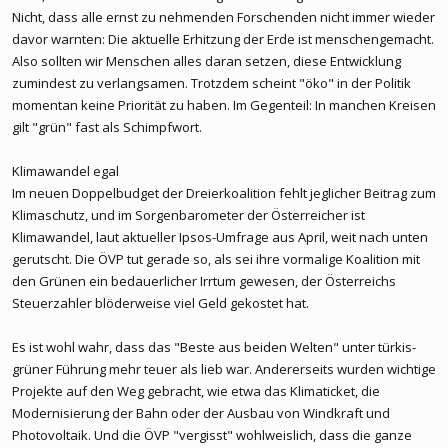
Nicht, dass alle ernst zu nehmenden Forschenden nicht immer wieder
davor warnten: Die aktuelle Erhitzung der Erde ist menschengemacht.
Also sollten wir Menschen alles daran setzen, diese Entwicklung
zumindest zu verlangsamen. Trotzdem scheint "öko" in der Politik
momentan keine Priorität zu haben. Im Gegenteil: In manchen Kreisen
gilt "grün" fast als Schimpfwort.
Klimawandel egal
Im neuen Doppelbudget der Dreierkoalition fehlt jeglicher Beitrag zum
Klimaschutz, und im Sorgenbarometer der Österreicher ist
Klimawandel, laut aktueller Ipsos-Umfrage aus April, weit nach unten
gerutscht. Die ÖVP tut gerade so, als sei ihre vormalige Koalition mit
den Grünen ein bedauerlicher Irrtum gewesen, der Österreichs
Steuerzahler blöderweise viel Geld gekostet hat.
Es ist wohl wahr, dass das "Beste aus beiden Welten" unter türkis-
grüner Führung mehr teuer als lieb war. Andererseits wurden wichtige
Projekte auf den Weg gebracht, wie etwa das Klimaticket, die
Modernisierung der Bahn oder der Ausbau von Windkraft und
Photovoltaik. Und die ÖVP "vergisst" wohlweislich, dass die ganze