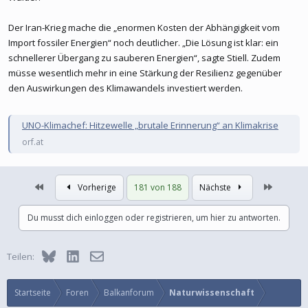
Der Iran-Krieg mache die „enormen Kosten der Abhängigkeit vom
Import fossiler Energien“ noch deutlicher. „Die Lösung ist klar: ein
schnellerer Übergang zu sauberen Energien“, sagte Stiell. Zudem
müsse wesentlich mehr in eine Stärkung der Resilienz gegenüber
den Auswirkungen des Klimawandels investiert werden.
UNO-Klimachef: Hitzewelle „brutale Erinnerung“ an Klimakrise
orf.at
Erste
Letzte
Vorherige
181 von 188
Nächste
Du musst dich einloggen oder registrieren, um hier zu antworten.
Bluesky
LinkedIn
E-Mail
Teilen:
Startseite
Foren
Balkanforum
Naturwissenschaft