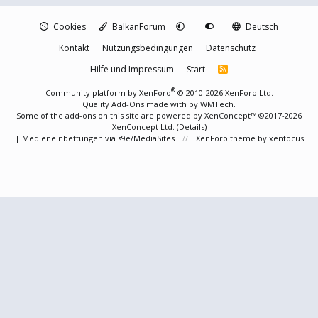
Cookies
BalkanForum
Deutsch
Kontakt
Nutzungsbedingungen
Datenschutz
Hilfe und Impressum
Start
R
S
S
®
Community platform by XenForo
© 2010-2026 XenForo Ltd.
Quality Add-Ons made with
by
WMTech
.
Some of the add-ons on this site are powered by
XenConcept™
©2017-2026
XenConcept Ltd. (
Details
)
|
Medieneinbettungen via s9e/MediaSites
XenForo theme
by xenfocus