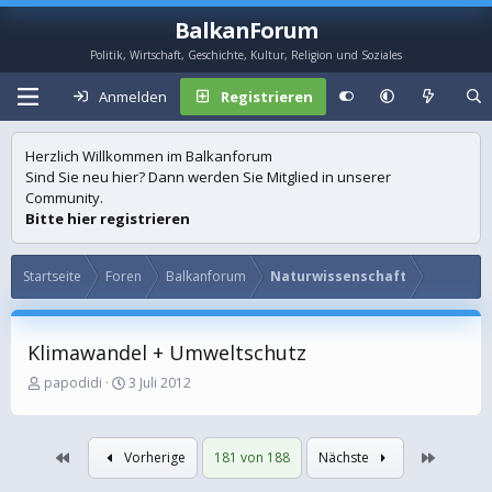
BalkanForum
Politik, Wirtschaft, Geschichte, Kultur, Religion und Soziales
Anmelden
Registrieren
Herzlich Willkommen im Balkanforum
Sind Sie neu hier? Dann werden Sie Mitglied in unserer
Community.
Bitte hier registrieren
Startseite
Foren
Balkanforum
Naturwissenschaft
Klimawandel + Umweltschutz
E
E
papodidi
3 Juli 2012
r
r
s
s
t
t
Erste
Letzte
Vorherige
181 von 188
Nächste
e
e
l
l