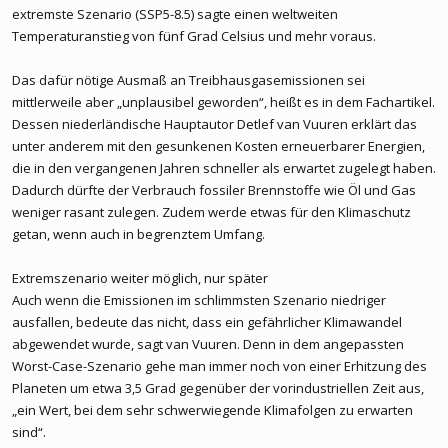
extremste Szenario (SSP5-8.5) sagte einen weltweiten
Temperaturanstieg von fünf Grad Celsius und mehr voraus.
Das dafür nötige Ausmaß an Treibhausgasemissionen sei
mittlerweile aber „unplausibel geworden“, heißt es in dem Fachartikel.
Dessen niederländische Hauptautor Detlef van Vuuren erklärt das
unter anderem mit den gesunkenen Kosten erneuerbarer Energien,
die in den vergangenen Jahren schneller als erwartet zugelegt haben.
Dadurch dürfte der Verbrauch fossiler Brennstoffe wie Öl und Gas
weniger rasant zulegen. Zudem werde etwas für den Klimaschutz
getan, wenn auch in begrenztem Umfang.
Extremszenario weiter möglich, nur später
Auch wenn die Emissionen im schlimmsten Szenario niedriger
ausfallen, bedeute das nicht, dass ein gefährlicher Klimawandel
abgewendet wurde, sagt van Vuuren. Denn in dem angepassten
Worst-Case-Szenario gehe man immer noch von einer Erhitzung des
Planeten um etwa 3,5 Grad gegenüber der vorindustriellen Zeit aus,
„ein Wert, bei dem sehr schwerwiegende Klimafolgen zu erwarten
sind“.