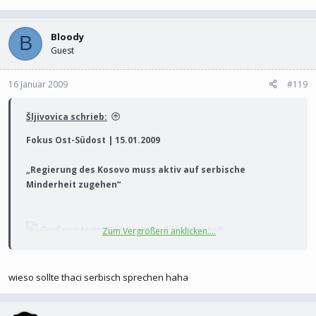
Bloody
B
Guest
16 Januar 2009
#119
Šljivovica schrieb:
Fokus Ost-Südost | 15.01.2009
„Regierung des Kosovo muss aktiv auf serbische
Minderheit zugehen“
Großansicht des Bildes mit der Bildunterschrift:
Zum Vergrößern anklicken....
Johanna Deimel, Balkan-Expertin, die für das
wieso sollte thaci serbisch sprechen haha
Internationale Zivilbüro in Kosovo arbeitete, spricht im
DW-Interview ein Jahr nach der Unabhängigkeit von