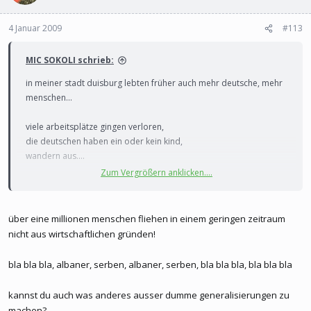
4 Januar 2009
#113
MIC SOKOLI schrieb:
in meiner stadt duisburg lebten früher auch mehr deutsche, mehr
menschen...
viele arbeitsplätze gingen verloren,
die deutschen haben ein oder kein kind,
wandern aus....
Zum Vergrößern anklicken....
sind die anderen die geblieben sind daran schuld??
ihr macht die albaner für alles was den serben passiert
über eine millionen menschen fliehen in einem geringen zeitraum
verantwortlich.
nicht aus wirtschaftlichen gründen!
wenn es serbien wirtschaftlich schlecht geht, sind die albaner
schuld,
bla bla bla, albaner, serben, albaner, serben, bla bla bla, bla bla bla
obwohl ihr eure industrie für spott-preise an fremde verkauft...
kannst du auch was anderes ausser dumme generalisierungen zu
wenn ihr keine kinder zeugt, sind die albaner schuld, weil die
machen?