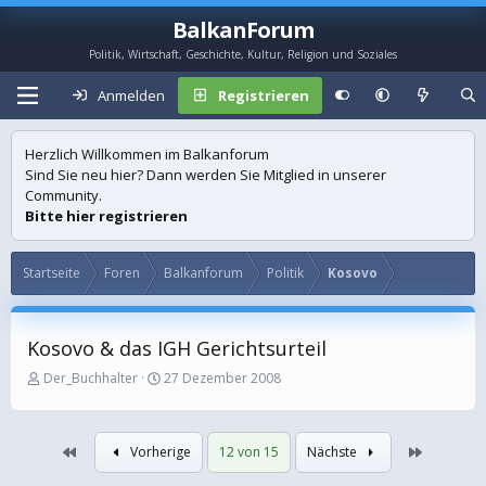
BalkanForum
Politik, Wirtschaft, Geschichte, Kultur, Religion und Soziales
Anmelden
Registrieren
Herzlich Willkommen im Balkanforum
Sind Sie neu hier? Dann werden Sie Mitglied in unserer
Community.
Bitte hier registrieren
Startseite
Foren
Balkanforum
Politik
Kosovo
Kosovo & das IGH Gerichtsurteil
E
E
Der_Buchhalter
27 Dezember 2008
r
r
s
s
t
t
Erste
Letzte
Vorherige
12 von 15
Nächste
e
e
l
l