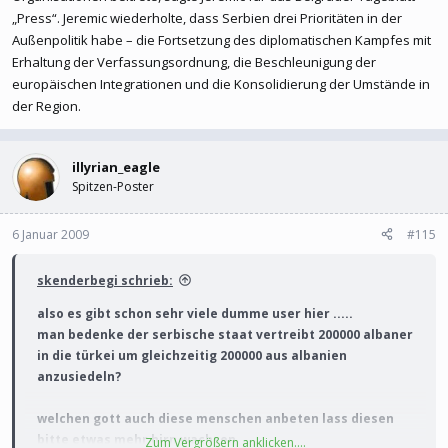
YouTube - 3-6 the eternal jew - der ewige jude - fritz hippler
„Press“. Jeremic wiederholte, dass Serbien drei Prioritäten in der
Außenpolitik habe – die Fortsetzung des diplomatischen Kampfes mit
Erhaltung der Verfassungsordnung, die Beschleunigung der
europäischen Integrationen und die Konsolidierung der Umstände in
der Region.
illyrian_eagle
Spitzen-Poster
6 Januar 2009
#115
skenderbegi schrieb:
also es gibt schon sehr viele dumme user hier .....
man bedenke der serbische staat vertreibt 200000 albaner
in die türkei um gleichzeitig 200000 aus albanien
anzusiedeln?
welchen gott auch diese menschen anbeten lass diesen
bitte etwas mehr hirn wachsen.
Zum Vergrößern anklicken....