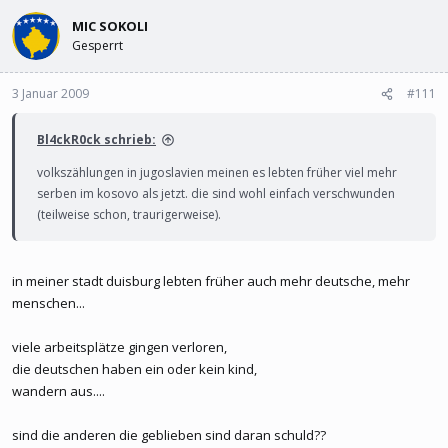
l
l
e
MIC SOKOLI
t
r
a
Gesperrt
m
3 Januar 2009
#111
Bl4ckR0ck schrieb:
volkszählungen in jugoslavien meinen es lebten früher viel mehr
serben im kosovo als jetzt. die sind wohl einfach verschwunden
(teilweise schon, traurigerweise).
in meiner stadt duisburg lebten früher auch mehr deutsche, mehr
menschen...
viele arbeitsplätze gingen verloren,
die deutschen haben ein oder kein kind,
wandern aus....
sind die anderen die geblieben sind daran schuld??