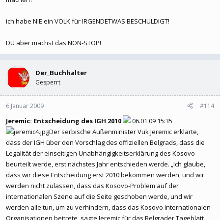
albaner kinder zeugen....
ich habe NIE ein VOLK für IRGENDETWAS BESCHULDIGT!
wenn ihr albaner angreift, diese sich verteitigen und serben
danach auch umgebracht werden, sind die albanischen terroristen
DU aber machst das NON-STOP!
schuld....
es ist nun mal so in serbien verbreitet, das für alles schlechte in
Der_Buchhalter
serbien die albaner verantwortlich gemacht werden....
Gesperrt
das hat seinen urspung in den ersten balkankriegen und hat sich
6 Januar 2009
#114
bib heute fortgesetzt.
Jeremic: Entscheidung des IGH 2010
06.01.09 15:35
es gab nur wenige serbische politiker die diesen fehler
Der serbische Außenminister Vuk Jeremic erklärte,
angesprochen haben,
dass der IGH über den Vorschlag des offiziellen Belgrads, dass die
weil die meisten politiker wieder gewählt werden wollen....
Legalität der einseitigen Unabhängigkeitserklärung des Kosovo
beurteilt werde, erst nächstes Jahr entschieden werde. „Ich glaube,
einer der wenigen ist cedomir jovanovic!
dass wir diese Entscheidung erst 2010 bekommen werden, und wir
werden nicht zulassen, dass das Kosovo-Problem auf der
manchmal habe ich den eindruck, das gleiche denken die serben
internationalen Szene auf die Seite geschoben werde, und wir
über die albaner....
werden alle tun, um zu verhindern, dass das Kosovo internationalen
Organisationen beitrete, sagte Jeremic für das Belgrader Tageblatt