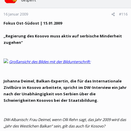
Gesperrt
gewesen war, symbolisierte 1966 diesen
nationalitaetenpolitischen Wechsel.
16 Januar 2009
#116
Fokus Ost-Südost | 15.01.2009
---------------------------------------------------------------------------------
„Regierung des Kosovo muss aktiv auf serbische Minderheit
Aleksandar Rankovics berüchtigte Geheimpolizei
zugehen“
übernahm mehr und mehr die Kontrolle über das Kosovo.
Rankovic veranlasste, dass von 1945 bis 1966 rund 200.000
als "Türken" registrierte muslimische Kosovo-Albaner in die Türkei
Großansicht des Bildes mit der Bildunterschrift:
umgesiedelt wurden
. 1966 setzte ihn Tito ab. Mit der neuen
jugoslawischen Verfassung bekamen die beiden autonomen
Provinzen 1974 fast denselben Status wie die sechs Teilrepubliken.
Johanna Deimel, Balkan-Expertin, die für das Internationale
Das Recht, einen eigenen Staat ausrufen zu können, blieb dem
Zivilbüro in Kosovo arbeitete, spricht im DW-Interview ein Jahr
Kosovo und der Vojvodina allerdings verwehrt.
nach der Unabhängigkeit von Serbien über die
Schwierigkeiten Kosovos bei der Staatsbildung.
Systematische Serbisierung
Die Jahre nach der Aufhebung der Provinzautonomie waren
DW-Albanisch: Frau Deimel, wenn Olli Rehn sagt, das Jahr 2009 wird das
geprägt von einer systematischen Serbisierung. So mussten zum
„Jahr des Westlichen Balkan“ sein, gilt das auch für Kosovo?
Beispiel alle Schulen nach dem serbischen Lehrplan unterrichten,