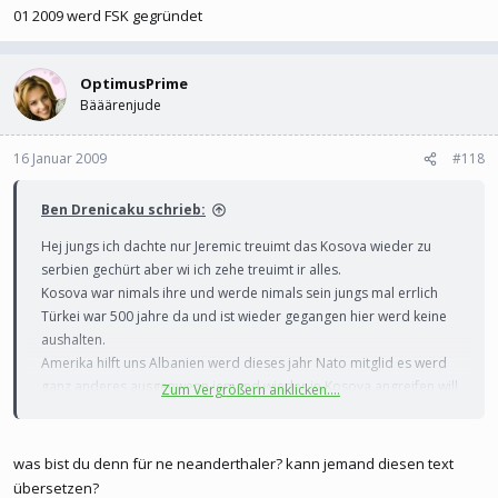
01 2009 werd FSK gegründet
OptimusPrime
Bääärenjude
16 Januar 2009
#118
Ben Drenicaku schrieb:
Hej jungs ich dachte nur Jeremic treuimt das Kosova wieder zu
serbien gechürt aber wi ich zehe treuimt ir alles.
Kosova war nimals ihre und werde nimals sein jungs mal errlich
Türkei war 500 jahre da und ist wieder gegangen hier werd keine
aushalten.
Amerika hilft uns Albanien werd dieses jahr Nato mitglid es werd
ganz anderes ausgenwenn jemand wieder in Kosova angreifen will
Zum Vergrößern anklicken....
am 21 01 2009 werd FSK gegründet
was bist du denn für ne neanderthaler? kann jemand diesen text
übersetzen?