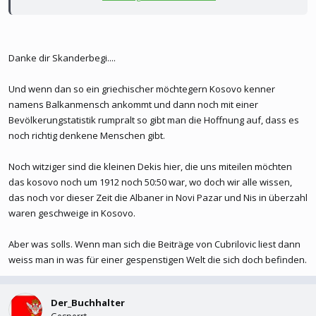
und bitte bringt belege für eure beschissenen
vermutungen.:help:
Danke dir Skanderbegi....
Und wenn dan so ein griechischer möchtegern Kosovo kenner
------------------------------------------------------------------
namens Balkanmensch ankommt und dann noch mit einer
Mit einer massiven Kolonialisierung, durch eine oftmals mittels
Bevölkerungstatistik rumpralt so gibt man die Hoffnung auf, dass es
staatlichen Druck beguenstigte Auswanderung von Albanern in die
noch richtig denkene Menschen gibt.
Tuerkei, auch durch Versuche der Assimilierung suchte man daher
in der Zwischenkriegszeit die ethnischen Realitaeten, die sich in
Noch witziger sind die kleinen Dekis hier, die uns miteilen möchten
den Jahrhunderten der osmanischen Herrschaft durch albanische
das kosovo noch um 1912 noch 50:50 war, wo doch wir alle wissen,
Zuwanderung und serbische Abwanderung immer mehr
das noch vor dieser Zeit die Albaner in Novi Pazar und Nis in überzahl
zugunsten der Albaner veraendert hatten, wieder zugunsten der
waren geschweige in Kosovo.
serbischen Bevoelkerung zu veraendern.
Aber was solls. Wenn man sich die Beiträge von Cubrilovic liest dann
Tito schlug sich auf die Seite dieses Fluegels und ebnete damit
weiss man in was für einer gespenstigen Welt die sich doch befinden.
dem Kurswechsel in der Nationalitaetenpolitik den Weg. Die
Entmachtung des zweiten Mannes hinter Tito, Aleksandar Rankovic,
der als langjaehriger Verantwortlicher des Geheimdienstes auch
Der_Buchhalter
fuer die Politik der Unterduerckung im Kosovo verantwortlich