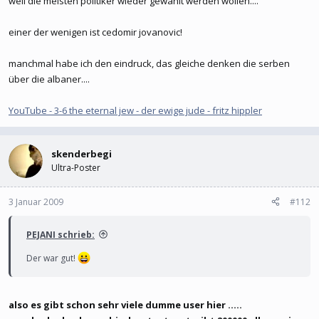
weil die meisten politiker wieder gewählt werden wollen....
einer der wenigen ist cedomir jovanovic!
manchmal habe ich den eindruck, das gleiche denken die serben
über die albaner....
YouTube - 3-6 the eternal jew - der ewige jude - fritz hippler
skenderbegi
Ultra-Poster
3 Januar 2009
#112
PEJANI schrieb:
Der war gut!
also es gibt schon sehr viele dumme user hier .....