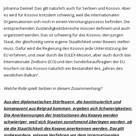
den kosovo-albanischen Ärzten und Pflegekräften an den
Johanna Deimel: Das gilt natürlich auch für Serbien und Kosovo. Aber
öffentlichen Krankenhäusern wurde massenhaft gekündigt.
es wird für Kosovo trotzdem schwierig, weil die internationalen
Tausenden von Kosovo-Albanern in anderen Bereichen erging es
Organisationen sich noch in einem Verortungsprozess befinden. Die
ebenso, sofern sie sich nicht per Unterschrift zur Loyalität mit
entsprechenden Zuständigkeitsbereiche müssen definiert und auch
[wiki=17785]Serbien[/wiki] verpflichteten. Ein Boykott sämtlicher
organisiert werden. Das ist schwierig für das Kosovo, den jungen
serbischer Institutionen durch die Kosovo-Albaner war die Folge.
Staat, der gleichzeitig seine eigene Staatlichkeit unter Beweis stellen
Gleichzeitig bauten diese im Untergrund ein paralleles Schul- und
muss. Dafür wird die Regierung des Kosovo jede Unterstützung der
Gesundheitssystem – meist in Privathäusern – auf. Durch
EU erfahren, und zwar durch die EULEX-Mission, aber auch durch das
alltäglichen Polizeiterror entstand ein Gefühl großer Unsicherheit
Internationale Zivilbüro (ICO) und den Sonderbeauftragten der EU.
und Angst unter den Kosovo-Albanern.
Insofern ist das Kosovo natürlich ein Bestandteil des „Jahres des
westlichen Balkan“.
http://www.eurotopics.net/de/magazin...ck_geschichte/
Welche Rolle spielt Serbien in diesem Zusammenhang?
Aus den diplomatischen Störfeuern, die kontinuierlich und
konsequent aus Belgrad kommen, ergeben sich Schwierigkeiten:
Die Anerkennungen der Institutionen des Kosovo werden
schwieriger, weil sich Staaten zunehmend überlegen werden, ob
sie die Staatlichkeit des Kosovo anerkennen werden. Das gilt
insbesondere, solange Verfahren vor dem internationalen