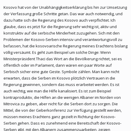
Kosovo hat von der Unabhängigkeitserklärung bis hin zur Umsetzung
der Verfassung große Schritte getan. Das war auch notwendig, und
dazu hatte sich die Regierung des Kosovo auch verpflichtet. Ich
glaube, dass es jetzt für die Regierung sehr wichtig ist, aktiv und
konstruktiv auf die serbische Minderheit zuzugehen. Sich mit den
Problemen der Kosovo-Serben intensiv und verantwortungsvoll zu
befassen, hat die kosovoarische Regierung meines Erachtens bislang
völlig versäumt. Es geht zum Beispiel um solche Dinge: Wenn
Ministerpräsident Thaci das Wort an die Bevölkerung richtet, sei es
öffentlich oder im Parlament, dann wären ein paar Worte auf
Serbisch sicher eine gute Geste. Symbole zählen. Man kann nicht
erwarten, dass die Serben im Kosovo plötzlich Vertrauen in die
Regierung gewinnen, sondern das muss erarbeitet werden. Es ist
auch wichtig, wie man die Hilfe kanalisiert. Es ist zum Beispiel
kontraproduktiv, die Hilfen an die wenigen Albaner im Norden von
Mitrovica zu geben, aber nicht für die Serben dort zu sorgen. Die
Mittel, die von der Geberkonferenz zur Verfügung gestellt werden,
müssen meines Erachtens ganz gezielt in Richtung der Kosovo-
Serben gehen. Dass es zunehmend eine Bereitschaft der Kosovo-
Serben gibt, mit den Albanern zusammenzuarbeiten, zeigen