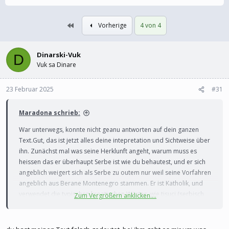
s
s
t
t
Erste
Vorherige
4 von 4
e
e
l
l
l
l
e
Dinarski-Vuk
t
D
r
a
Vuk sa Dinare
m
23 Februar 2025
#31
Maradona schrieb:
War unterwegs, konnte nicht geanu antworten auf dein ganzen
Text.Gut, das ist jetzt alles deine intepretation und Sichtweise über
ihn. Zunächst mal was seine Herklunft angeht, warum muss es
heissen das er überhaupt Serbe ist wie du behautest, und er sich
angeblich weigert sich als Serbe zu outem nur weil seine Vorfahren
angeblich aus Berane Montenegro stammen. Er ist Katholik, und
verwendet die typischen kroatischen Wörter, wie tisuci (serbisch
Zum Vergrößern anklicken....
hiljadu) usw. Ich kenne ein kroatisches Dorf bei Doboj, ist
allerdings an Föderation gefallen, die auch sagen ihree Vorfahren
kamen aus Montenegro, sie sind aber Katholiken, ganze Dorf