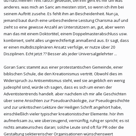
du hast meinen Text falsch gedeutet, bei ihm geht es mir um was
heisst Crnogorci mit Nachnamen, das heisst doch nicht gleich das
anderes. was mich an Saric am meisten stört, so wenn ich ihm bei
sie Serben sind?
seinem Auftritt zusehe. Es fehlt ihm an Bescheidenheit. Nun ja,
jemand baut durch eine unbescheidene Leistung Charisma auf und
...
zieht so eine gewisse Anzahl an Unterstützern an, gut, aber wenn
man das mit einem Doktortitel, einem Doppelmasterabschluss usw.
kombiniert, sieht alles ungerechtfertigt anmaßend aus. Er sagt, dass
er einen multidisziplinären Ansatz verfolge, er nutze über 20
Disziplinen. Echt jetzt ?? Besser als jeder Universalgelehrter ...
Goran Saric stammt aus einer protestantischen Gemeinde, einer
biblischen Schule, die den Kreationismus vertritt. Obwohl dies im
Widerspruch zu Antisemitismus steht, weil sie angeblich ein wenig
judeophil sind, würde ich sagen, dass es sich um einen der
Adventistentrends handelt. aber nachdem ich mir alle Geschichten
über seine Ansichten zur Pseudoarchäologie, zur Pseudogeschichte
und zur unkritischen Lektüre der Heiligen Schrift angehört habe,
einschließlich vieler typischer kreationistischer Elemente. hör ihm
aufmerksam zu, wie überzeugend, vernünftig, ruhig er spricht; es ist
nichts amateurisches daran; solche Leute sind oft für PR oder die
Gestaltung sektiererischer Organisationen wünschenswert