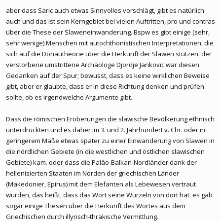
aber dass Saric auch etwas Sinnvolles vorschlägt, gibt es natürlich
auch und das ist sein Kerngebiet bei vielen Auftritten, pro und contras
über die These der Slaweneinwanderung. Bspw es gibt einige (sehr,
sehr wenige) Menschen mit autochthonistischen Interpretationen, die
sich auf die Donautheorie über die Herkunft der Slawen stützen. der
verstorbene umstrittene Archäologe Djordje Jankovic war diesen
Gedanken auf der Spur; bewusst, dass es keine wirklichen Beweise
gibt, aber er glaubte, dass er in diese Richtung denken und prüfen
sollte, ob es irgendwelche Argumente gibt.
Dass die römischen Eroberungen die slawische Bevölkerung ethnisch
unterdrückten und es daher im 3. und 2. Jahrhundert v. Chr. oder in
geringerem Maße etwas später zu einer Einwanderung von Slawen in
die nördlichen Gebiete (in die westlichen und östlichen slawischen
Gebiete) kam. oder dass die Paläo-Balkan-Nordländer dank der
hellenisierten Staaten im Norden der griechischen Länder
(Makedonier, Epirus) mit dem Elefanten als Lebewesen vertraut
wurden, das heißt, dass das Wort seine Wurzeln von dort hat. es gab
sogar einige Thesen über die Herkunft des Wortes aus dem
Griechischen durch illyrisch-thrakische Vermittlung.