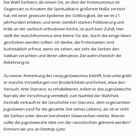
Die Wahl Serbiens als einem Ort, an dem der Kommunismus im
Gegensatz zu Kroatien die Spiritualität in größerem Maße zerstört
hat, mit einer gewissen Epidemie der Gottlosigkeit, die wir im 21.
Jahrhundert erleben, und einer ziemlich starken Politisierung und
Kritik an der serbisch-orthodoxen Kirche, ist auch kein Zufall. Hier
stellt der Autochthonismus eine kleine Tür dar, durch die einige Ideen
geschoben werden sollten. Ich denke, die Protestanten sind
buchstäblich erfreut, wenn sie sehen, wie sehr die Serben den
Vatikan verachten und deren ultimatives Ziel wahrscheinlich die
Bekehrung ist.
Zu meiner Anmerkung des neojugoslawismus betrifft, bzw untergräbt
er manche Vorstellungen von Brüderlichkeit und Einheit, etwa den
Versuch, Ante Starcevic zu rehabilitieren, indem er das jugoslawische
Narrativ der Versöhnung vermittelt, zum Nachteil der Wahrheit.
Deshalb verkauft er die Geschichte von Starcevic, dem sogenannten
Jugoslawen (und für die gesamte Zeit seines Lebens), als ob er nicht
die Serben unter diesen berühmten Slawoserben meinte. Warum
sollte die jugoslawische Idee von der rassistischen getrennt werden?
Erinnern wir uns an Dimitrije Ljotic.