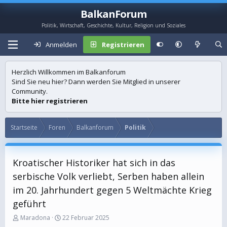
BalkanForum
Politik, Wirtschaft, Geschichte, Kultur, Religion und Soziales
Anmelden
Registrieren
Herzlich Willkommen im Balkanforum
Sind Sie neu hier? Dann werden Sie Mitglied in unserer
Community.
Bitte hier registrieren
Startseite
Foren
Balkanforum
Politik
Kroatischer Historiker hat sich in das
serbische Volk verliebt, Serben haben allein
im 20. Jahrhundert gegen 5 Weltmächte Krieg
geführt
E
E
Maradona
22 Februar 2025
r
r