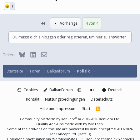
1
Erste
Vorherige
4 von 4
Du musst dich einloggen oder registrieren, um hier zu antworten.
Bluesky
LinkedIn
E-Mail
Teilen:
Startseite
Foren
Balkanforum
Politik
Cookies
BalkanForum
Deutsch
Kontakt
Nutzungsbedingungen
Datenschutz
Hilfe und Impressum
Start
R
S
S
®
Community platform by XenForo
© 2010-2026 XenForo Ltd.
Quality Add-Ons made with
by
WMTech
.
Some of the add-ons on this site are powered by
XenConcept™
©2017-2026
XenConcept Ltd. (
Details
)
|
Medieneinbettungen via s9e/MediaSites
XenForo theme
by xenfocus