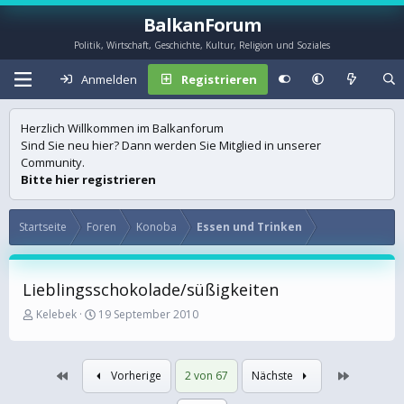
BalkanForum
Politik, Wirtschaft, Geschichte, Kultur, Religion und Soziales
Anmelden
Registrieren
Herzlich Willkommen im Balkanforum
Sind Sie neu hier? Dann werden Sie Mitglied in unserer
Community.
Bitte hier registrieren
Startseite
Foren
Konoba
Essen und Trinken
Lieblingsschokolade/süßigkeiten
E
E
Kelebek
19 September 2010
r
r
s
s
t
t
Erste
Letzte
Vorherige
2 von 67
Nächste
e
e
l
l