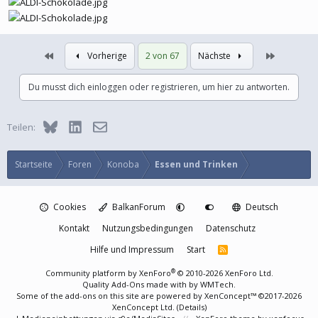
Erste
Letzte
Vorherige
2 von 67
Nächste
Du musst dich einloggen oder registrieren, um hier zu antworten.
Bluesky
LinkedIn
E-Mail
Teilen:
Startseite
Foren
Konoba
Essen und Trinken
Cookies
BalkanForum
Deutsch
Kontakt
Nutzungsbedingungen
Datenschutz
Hilfe und Impressum
Start
R
S
S
®
Community platform by XenForo
© 2010-2026 XenForo Ltd.
Quality Add-Ons made with
by
WMTech
.
Some of the add-ons on this site are powered by
XenConcept™
©2017-2026
XenConcept Ltd. (
Details
)