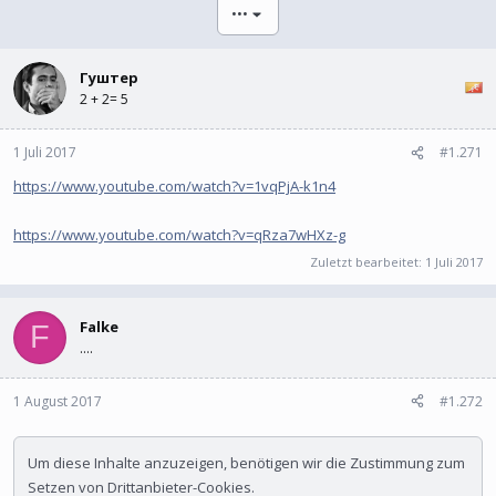
l
l
•••
e
t
r
a
m
Гуштер
2 + 2= 5
1 Juli 2017
#1.271
https://www.youtube.com/watch?v=1vqPjA-k1n4
https://www.youtube.com/watch?v=qRza7wHXz-g
Zuletzt bearbeitet:
1 Juli 2017
Falke
F
....
1 August 2017
#1.272
Um diese Inhalte anzuzeigen, benötigen wir die Zustimmung zum
Setzen von Drittanbieter-Cookies.