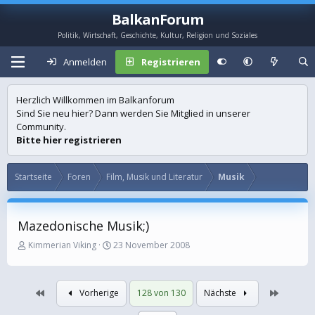
BalkanForum
Politik, Wirtschaft, Geschichte, Kultur, Religion und Soziales
Anmelden
Registrieren
Herzlich Willkommen im Balkanforum
Sind Sie neu hier? Dann werden Sie Mitglied in unserer
Community.
Bitte hier registrieren
Startseite
Foren
Film, Musik und Literatur
Musik
Mazedonische Musik;)
E
E
Kimmerian Viking
23 November 2008
r
r
s
s
t
t
Erste
Letzte
Vorherige
128 von 130
Nächste
e
e
l
l