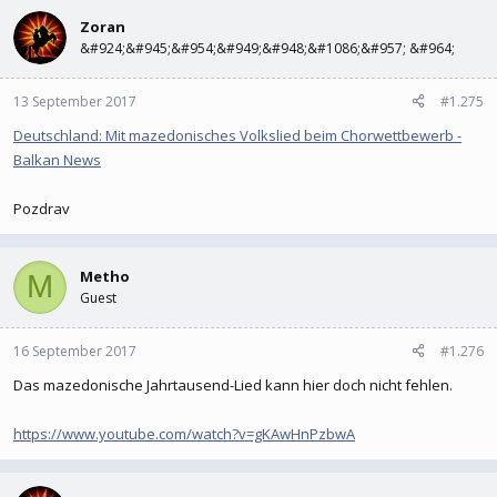
Zoran
&#924;&#945;&#954;&#949;&#948;&#1086;&#957; &#964;
13 September 2017
#1.275
Deutschland: Mit mazedonisches Volkslied beim Chorwettbewerb -
Balkan News
Pozdrav
Metho
M
Guest
16 September 2017
#1.276
Das mazedonische Jahrtausend-Lied kann hier doch nicht fehlen.
https://www.youtube.com/watch?v=gKAwHnPzbwA