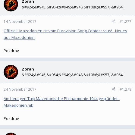
Zoran
&#924;&#945;&#954;&#949;&#948;&#1086;&#957; &#964;
14 November 2017
#1.277
Offiziell: Mazedonien ist vom Eurovision Song Contest raus! - Neues
aus Mazedonien
Pozdrav
Zoran
&#924;&#945;&#954;&#949;&#948;&#1086;&#957; &#964;
24 November 2017
#1.278
Am heutigen Tag: Mazedonische Philharmonie 1944 gegründet -
Makedonien.mk
Pozdrav