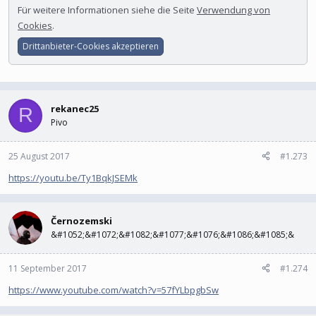
Für weitere Informationen siehe die Seite
Verwendung von
Cookies
.
Drittanbieter-Cookies akzeptieren
rekanec25
R
Pivo
25 August 2017
#1.273
https://youtu.be/Ty1BqkJSEMk
Černozemski
&#1052;&#1072;&#1082;&#1077;&#1076;&#1086;&#1085;&
11 September 2017
#1.274
https://www.youtube.com/watch?v=57fYLbpgbSw