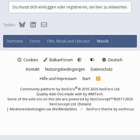
Du musst dich einloggen oder registrieren, um hier zu antworten.
Bluesky
LinkedIn
E-Mail
Teilen:
Startseite
Foren
Film, Musik und Literatur
Musik
Cookies
BalkanForum
Deutsch
Kontakt
Nutzungsbedingungen
Datenschutz
Hilfe und Impressum
Start
R
S
S
®
Community platform by XenForo
© 2010-2026 XenForo Ltd.
Quality Add-Ons made with
by
WMTech
.
Some of the add-ons on this site are powered by
XenConcept™
©2017-2026
XenConcept Ltd. (
Details
)
|
Medieneinbettungen via s9e/MediaSites
XenForo theme
by xenfocus