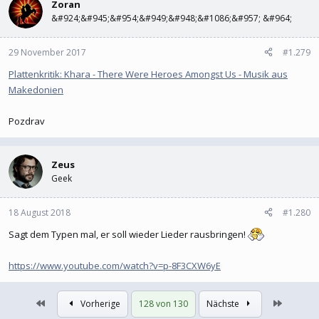
Zoran
&#924;&#945;&#954;&#949;&#948;&#1086;&#957; &#964;
29 November 2017
#1.279
Plattenkritik: Khara - There Were Heroes Amongst Us - Musik aus
Makedonien
Pozdrav
Zeus
Geek
18 August 2018
#1.280
Sagt dem Typen mal, er soll wieder Lieder rausbringen!
https://www.youtube.com/watch?v=p-8F3CXW6yE
Erste
Letzte
Vorherige
128 von 130
Nächste