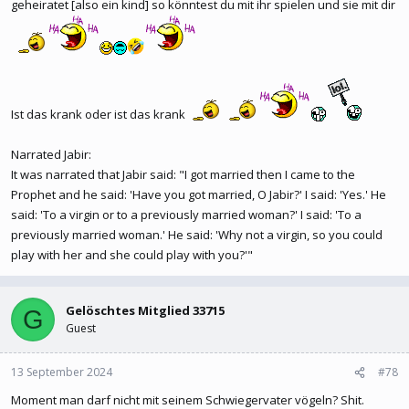
geheiratet [also ein kind] so könntest du mit ihr spielen und sie mit dir
Ist das krank oder ist das krank
Narrated Jabir:
It was narrated that Jabir said: "I got married then I came to the
Prophet and he said: 'Have you got married, O Jabir?' I said: 'Yes.' He
said: 'To a virgin or to a previously married woman?' I said: 'To a
previously married woman.' He said: 'Why not a virgin, so you could
play with her and she could play with you?'"
Gelöschtes Mitglied 33715
G
Guest
13 September 2024
#78
Moment man darf nicht mit seinem Schwiegervater vögeln? Shit.