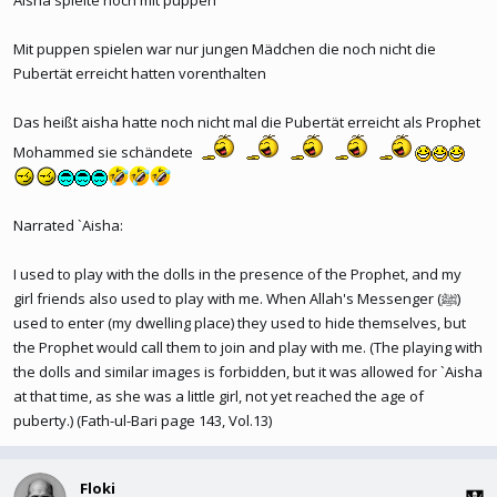
Aisha spielte noch mit puppen
Mit puppen spielen war nur jungen Mädchen die noch nicht die
Pubertät erreicht hatten vorenthalten
Das heißt aisha hatte noch nicht mal die Pubertät erreicht als Prophet
Mohammed sie schändete
Narrated `Aisha:
I used to play with the dolls in the presence of the Prophet, and my
girl friends also used to play with me. When Allah's Messenger (ﷺ)
used to enter (my dwelling place) they used to hide themselves, but
the Prophet would call them to join and play with me. (The playing with
the dolls and similar images is forbidden, but it was allowed for `Aisha
at that time, as she was a little girl, not yet reached the age of
puberty.) (Fath-ul-Bari page 143, Vol.13)
Floki