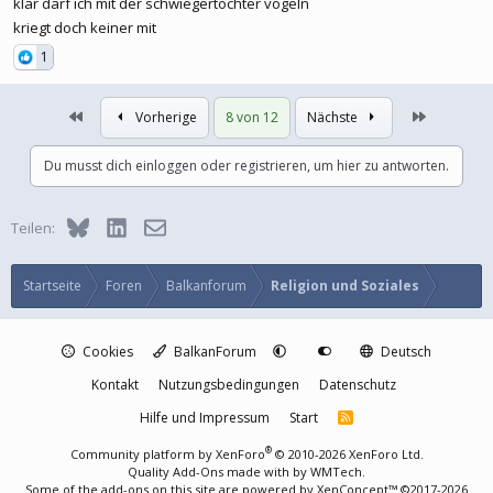
klar darf ich mit der schwiegertochter vögeln
kriegt doch keiner mit
1
Erste
Letzte
Vorherige
8 von 12
Nächste
Du musst dich einloggen oder registrieren, um hier zu antworten.
Bluesky
LinkedIn
E-Mail
Teilen:
Startseite
Foren
Balkanforum
Religion und Soziales
Cookies
BalkanForum
Deutsch
Kontakt
Nutzungsbedingungen
Datenschutz
Hilfe und Impressum
Start
R
S
S
®
Community platform by XenForo
© 2010-2026 XenForo Ltd.
Quality Add-Ons made with
by
WMTech
.
Some of the add-ons on this site are powered by
XenConcept™
©2017-2026