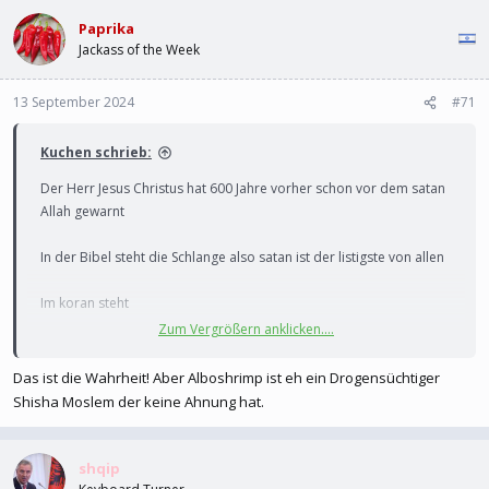
l
l
e
Paprika
t
r
a
Jackass of the Week
m
13 September 2024
#71
Kuchen schrieb:
Der Herr Jesus Christus hat 600 Jahre vorher schon vor dem satan
Allah gewarnt
In der Bibel steht die Schlange also satan ist der listigste von allen
Im koran steht
Zum Vergrößern anklicken....
Und sie schmiedeten eine List, und Allah schmiedete eine List; und
Das ist die Wahrheit! Aber Alboshrimp ist eh ein Drogensüchtiger
Allah ist der beste Listenschmied.
Shisha Moslem der keine Ahnung hat.
Wenn es noch eines allerletzten beweises bedurfte dass Allah
shqip
satan ist und Mohammed der Antichrist hat der Herr Jesus Christus