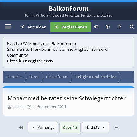
BalkanForum
Politik, Wirtschaft, Geschichte, Kultur, Religion und Soziales
Anmelden
Registrieren
Herzlich Willkommen im Balkanforum
Sind Sie neu hier? Dann werden Sie Mitglied in unserer
Community.
Bitte hier registrieren
Startseite
Foren
Balkanforum
Religion und Soziales
Mohammed heiratet seine Schwiegertochter
E
E
Kuchen
11 September 2024
r
r
s
s
t
t
Erste
Letzte
Vorherige
8 von 12
Nächste
e
e
l
l