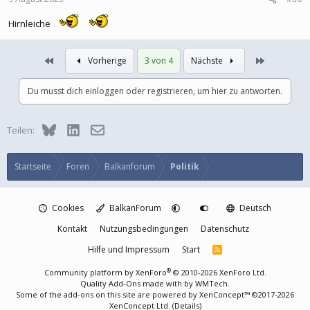
Hirnleiche
Erste
Letzte
Vorherige
3 von 4
Nächste
Du musst dich einloggen oder registrieren, um hier zu antworten.
Bluesky
LinkedIn
E-Mail
Teilen:
Startseite
Foren
Balkanforum
Politik
Cookies
BalkanForum
Deutsch
Kontakt
Nutzungsbedingungen
Datenschutz
Hilfe und Impressum
Start
R
S
S
®
Community platform by XenForo
© 2010-2026 XenForo Ltd.
Quality Add-Ons made with
by
WMTech
.
Some of the add-ons on this site are powered by
XenConcept™
©2017-2026
XenConcept Ltd. (
Details
)