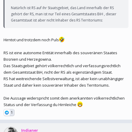
dem künstlichen Failstate Bosnien zu vergleichen.
Natürlich ist RS auf ihr Staatsgebiet, das Land innerhalb der RS
gehört der RS, man ist nur Teil eines Gesamtstaates BiH , dieser
Hohe Repräsentant ist nach original Dayton nicht vorhanden,
Gesamtstaat ist aber nicht Inhaber des RS Territoriums:
wurde zusätzlich gegen Dayton mit politischer Erpressung
eingeführt. Wozu soll Dodik entmachtet werden, weil er den
Hohen deutschen Furz nicht respektiert?
Hirntot und trotzdem noch Puls
Das ist für euch demokratie ?
RS ist eine autonome Entität innerhalb des souveränen Staates
Bosnien und Herzegowina.
Das Staatsgebiet gehört völkerrechtlich und verfassungsrechtlich
dem Gesamtstaat BiH, nicht der RS als eigenständigem Staat.
RS hat weitreichende Selbstverwaltung, ist aber kein unabhängiger
Staat und daher kein souveräner Inhaber des Territoriums.
Die Aussage widerspricht somit dem anerkannten völkerrechtlichen
Status und der Verfassung du Hirnleiche
1
Indianer