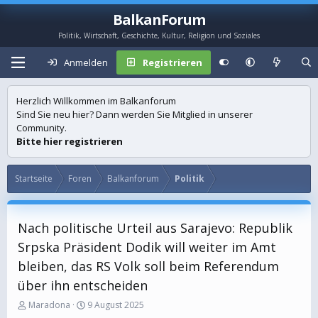
BalkanForum
Politik, Wirtschaft, Geschichte, Kultur, Religion und Soziales
Anmelden
Registrieren
Herzlich Willkommen im Balkanforum
Sind Sie neu hier? Dann werden Sie Mitglied in unserer
Community.
Bitte hier registrieren
Startseite
Foren
Balkanforum
Politik
Nach politische Urteil aus Sarajevo: Republik
Srpska Präsident Dodik will weiter im Amt
bleiben, das RS Volk soll beim Referendum
über ihn entscheiden
E
E
Maradona
9 August 2025
r
r