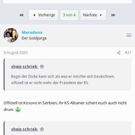
s
s
t
t
Erste
Letzte
Vorherige
3 von 4
Nächste
e
e
l
l
l
l
e
Maradona
t
r
a
Der Goldjunge
m
9 August 2025
#21
shqip schrieb:
Bagsi der Dicke kann sich als was er möchte sich bezeichnen,
offiziell ist er nicht mehr der Präsident der RS.
Offiziell ist Kosovo in Serbien, ihr KS Albaner schert euch auch nicht
drum.
shqip schrieb: