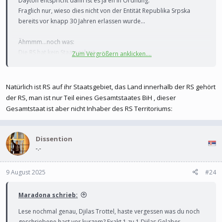
Dayton entspricht dann ist es ja eh in Ordnung.
Fraglich nur, wieso dies nicht von der Entität Republika Srpska
bereits vor knapp 30 Jahren erlassen wurde...
Ähmmm...noch was:
Die RS hat kein Staatsgebiet.
Zum Vergrößern anklicken....
Ich glaube Du bist hier schlecht informiert.
Liebe Grüße,
Natürlich ist RS auf ihr Staatsgebiet, das Land innerhalb der RS gehört
Martin
der RS, man ist nur Teil eines Gesamtstaates BiH , dieser
Gesamtstaat ist aber nicht Inhaber des RS Territoriums:
Dissention
-.-
9 August 2025
#24
Maradona schrieb:
Lese nochmal genau, Djilas Trottel, haste vergessen was du noch
geschriebene hast vor kurzem? Exakt 1 zu 1 Djilas Gelaber.