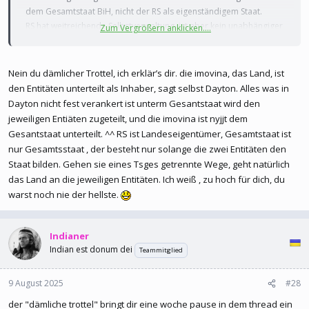
dem Gesamtstaat BiH, nicht der RS als eigenständigem Staat.
RS hat weitreichende Selbstverwaltung, ist aber kein unabhängiger
Zum Vergrößern anklicken....
Staat und daher kein souveräner Inhaber des Territoriums.
Die Aussage widerspricht somit dem anerkannten
Nein du dämlicher Trottel, ich erklär’s dir. die imovina, das Land, ist
völkerrechtlichen Status und der Verfassung du Hirnleiche
den Entitäten unterteilt als Inhaber, sagt selbst Dayton. Alles was in
Dayton nicht fest verankert ist unterm Gesantstaat wird den
jeweiligen Entiäten zugeteilt, und die imovina ist nyjjt dem
Gesantstaat unterteilt. ^^ RS ist Landeseigentümer, Gesamtstaat ist
nur Gesamtsstaat , der besteht nur solange die zwei Entitäten den
Staat bilden. Gehen sie eines Tsges getrennte Wege, geht natürlich
das Land an die jeweiligen Entitäten. Ich weiß , zu hoch für dich, du
warst noch nie der hellste.
Indianer
Indian est donum dei
Teammitglied
9 August 2025
#28
der "dämliche trottel" bringt dir eine woche pause in dem thread ein