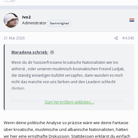
Ivo2
Administrator
Teammitglied
21 Mai 2026
#4.045
Maradona schrieb:
Wenn du dir hasszerfressene kroatische Nationalisten wie Ivo
anhörst , oder unseren muslimisch-bosniakischen Freund Ludjak,
die ständig einseitigen bullshit verzapfen, dann wundert es mich
nicht das manche von uns Serben und den Leadern schlecht
denken.
Dodik kannste in etwas mit Kurti vergleichen, wobei ich Kurti eine
Zum Vergrößern anklicken....
Stufe nationalistische einstufe.
Dodik ansicht als Mensch hasst keine Muslime Bosniaken, er gibt
Wenn deine politische Analyse so präzise wäre wie deine Fantasie
halt uns verrecken kein cm der RS Autonomie her, die man ständig
über kroatische, muslimische und albanische Nationalisten, hätten
versucht anzugreifen , ständig denkt man sich was neues aus.
wir hier eine ernsthafte Diskussion. Stattdessen erklärst du einfach