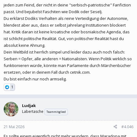
jeden zum Feind, der nicht in deine "serbisch-patriotische" Fanfiction
Stell dir vor Belgrad wäre in der Lage mit einem Präsentant wie
passt. Und bejubelst Faschiten wie Dodik oder Seselj.
Schnidt im Rücken Kosovo stück für stück seine Autonomie(für
Du erklärst Dodiks Verhalten als reine Verteidigung der Autonomie,
euch Republik) zu kürzen, mal passt das wappen nicht , wird
blendest aber aus, dass er selbst jahrelang Institutionen blockiert
verboten, dann die Kosovo Spezial Force passt nicht , verbieten,
hat. Kritik daran ist keine kroatische oder bosniakische Agenda, das
dann den Kosovo feiertag , dann kosovo polizei verzeihen
ist schlicht politische Realität. Gut, von politischer Realität hast du
abzuschaffen , und dodik kam halt und sagte STOP, bis hier hin
absolut keine Ahnung.
und nicht weiter.
Dein Weltbild ist herrlich simpel und leider dazu auch noch falsch:
Serben = Opfer, alle anderen = Nationalisten. Wenn Politik wirklich so
So in etwa kannste das vergleichen wenn ein Albaner kommen
funktionieren würde, könnte man Parlamente durch Märchenbücher
würde und sagt STOP, keiner wird mehr rechte der ks albaner
ersetzen, oder in deinem Fall durch cetnik.com.
einziehen. Für kroatische und muslimische nationalsten wird das
Du bist einfach nur noch armselig.
fälschlicherweise dann so hingestellt das dodik unruhe stiftet,
faschist ist (siehe ivo mit seinen ständigen beleidigungen). Da
1
muss man sich doch nicht wundern das dass RS Volk oder Dodik
mit Abspaltung droht.
Sag mir ein Volk auf der Welt welche an stelle der RS ständig
Ludjak
Angriffe und Drohungen hinnehmen würde welche ihre Autonomie
Labertasche
Teammitglied
schwächt?
21 Mai 2026
#4.046
Es sollte einem eigentlich nicht mehr wundern, dass Maradona mit