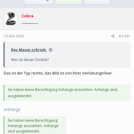
l
l
l
l
e
Cobra
t
r
a
___________
m
19 Mai 2026
#4.041
Rey Manaj schrieb:
Wer ist dieser Dodick?
Das ist der Typ rechts, das Bild ist von ihrer Verlobungsfeier.
Sie haben keine Berechtigung Anhänge anzusehen. Anhänge sind
ausgeblendet.
Anhänge
Sie haben keine Berechtigung
Anhänge anzusehen. Anhänge
sind ausgeblendet.