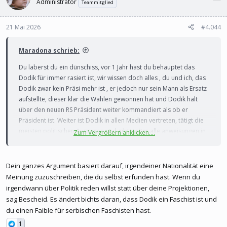
Administrator
Teammitglied
21 Mai 2026
#4.044
Maradona schrieb:
Du laberst du ein dünschiss, vor 1 Jahr hast du behauptet das
Dodik für immer rasiert ist, wir wissen doch alles , du und ich, das
Dodik zwar kein Präsi mehr ist , er jedoch nur sein Mann als Ersatz
aufstellte, dieser klar die Wahlen gewonnen hat und Dodik halt
über den neuen RS Präsident weiter kommandiert als ob er
Präsident ist. Weiter ist Dodik in allen Medien vertreten, tätigt die
meisten politischen Aussagen und gibt weiter alle anweisungen in
Zum Vergrößern anklicken....
seiner Partei, zu welcher eben auch Karan gehört.
und wie gesagt, es tut nichts zur sache ob ich ihn mag oder nicht,
Dein ganzes Argument basiert darauf, irgendeiner Nationalität eine
ich rede nur real und was tatsachen ist, und das werden die RS
Meinung zuzuschreiben, die du selbst erfunden hast. Wenn du
Parlamentswahlen bestätigen, das das RS Volk gerade aus trotz
irgendwann über Politik reden willst statt über deine Projektionen,
durch das politische Urteil gegen Dodik seine Partei noch mehr
sag Bescheid. Es ändert bichts daran, dass Dodik ein Faschist ist und
Stimmen kriegen wird obwohl Dodik offiziell nicht als Premier
du einen Faible für serbischen Faschisten hast.
antritt.
1