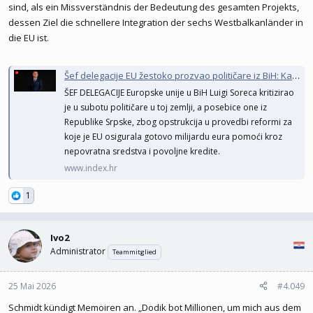
Angriffe und Drohungen hinnehmen würde welche ihre Autonomie
sind, als ein Missverständnis der Bedeutung des gesamten Projekts,
schwächt?
dessen Ziel die schnellere Integration der sechs Westbalkanländer in
die EU ist.
Šef delegacije EU žestoko prozvao političare iz BiH: Kao da su iz Ezopove basne
ŠEF DELEGACIJE Europske unije u BiH Luigi Soreca kritizirao
je u subotu političare u toj zemlji, a posebice one iz
Republike Srpske, zbog opstrukcija u provedbi reformi za
koje je EU osigurala gotovo milijardu eura pomoći kroz
nepovratna sredstva i povoljne kredite.
www.index.hr
1
Ivo2
Administrator
Teammitglied
25 Mai 2026
#4.049
Schmidt kündigt Memoiren an. „Dodik bot Millionen, um mich aus dem