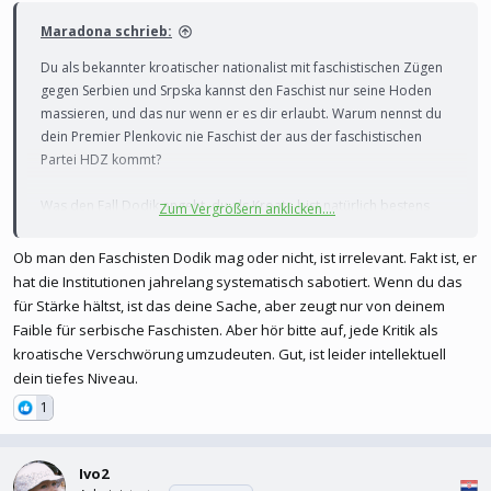
Maradona schrieb:
Du als bekannter kroatischer nationalist mit faschistischen Zügen
gegen Serbien und Srpska kannst den Faschist nur seine Hoden
massieren, und das nur wenn er es dir erlaubt. Warum nennst du
dein Premier Plenkovic nie Faschist der aus der faschistischen
Partei HDZ kommt?
Was den Fall Dodik angeht, du als Kroate bist natürlich bestens
Zum Vergrößern anklicken....
informiert über die innere Politik der Srpska.
Ob man den Faschisten Dodik mag oder nicht, ist irrelevant. Fakt ist, er
Ihr könnt das alle schön reden wie ihr wollt, ihr habt Schnidt
hat die Institutionen jahrelang systematisch sabotiert. Wenn du das
bejubelt wie er Dodik wegrasiert hat, jetzt ist Dodik fester im Sattel
für Stärke hältst, ist das deine Sache, aber zeugt nur von deinem
als zuvor und Schnidt hat nix mehr zu sagen , ist weg.
Faible für serbische Faschisten. Aber hör bitte auf, jede Kritik als
kroatische Verschwörung umzudeuten. Gut, ist leider intellektuell
und das hat wenig damit zu tun ob man dodik mag oder nicht ,
dein tiefes Niveau.
dachte selbst vor ein jahr das er da nicht mehr rauskommt , ich
1
rede nur real und was die jetzige Lage betrifft.
Ivo2