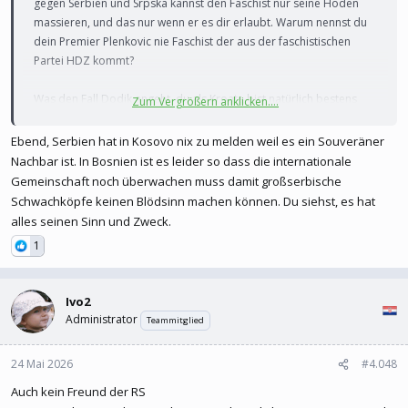
gegen Serbien und Srpska kannst den Faschist nur seine Hoden
massieren, und das nur wenn er es dir erlaubt. Warum nennst du
dein Premier Plenkovic nie Faschist der aus der faschistischen
Partei HDZ kommt?
Was den Fall Dodik angeht, du als Kroate bist natürlich bestens
Zum Vergrößern anklicken....
informiert über die innere Politik der Srpska.
Ebend, Serbien hat in Kosovo nix zu melden weil es ein Souveräner
Ihr könnt das alle schön reden wie ihr wollt, ihr habt Schnidt
Nachbar ist. In Bosnien ist es leider so dass die internationale
bejubelt wie er Dodik wegrasiert hat, jetzt ist Dodik fester im Sattel
Gemeinschaft noch überwachen muss damit großserbische
als zuvor und Schnidt hat nix mehr zu sagen , ist weg.
Schwachköpfe keinen Blödsinn machen können. Du siehst, es hat
alles seinen Sinn und Zweck.
und das hat wenig damit zu tun ob man dodik mag oder nicht ,
1
dachte selbst vor ein jahr das er da nicht mehr rauskommt , ich
rede nur real und was die jetzige Lage betrifft.
Ivo2
Administrator
Teammitglied
Du laberst du ein dünschiss, vor 1 Jahr hast du behauptet das
24 Mai 2026
#4.048
Dodik für immer rasiert ist, wir wissen doch alles , du und ich, das
Dodik zwar kein Präsi mehr ist , er jedoch nur sein Mann als Ersatz
Auch kein Freund der RS
aufstellte, dieser klar die Wahlen gewonnen hat und Dodik halt