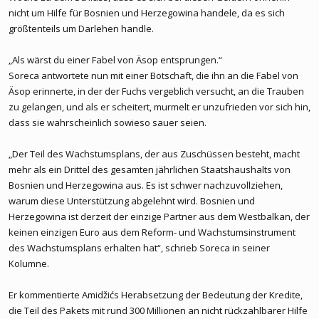
nicht um Hilfe für Bosnien und Herzegowina handele, da es sich
Dodik ansicht als Mensch hasst keine Muslime Bosniaken, er gibt
größtenteils um Darlehen handle.
halt uns verrecken kein cm der RS Autonomie her, die man ständig
versucht anzugreifen , ständig denkt man sich was neues aus.
„Als wärst du einer Fabel von Äsop entsprungen.“
Soreca antwortete nun mit einer Botschaft, die ihn an die Fabel von
Stell dir vor Belgrad wäre in der Lage mit einem Präsentant wie
Äsop erinnerte, in der der Fuchs vergeblich versucht, an die Trauben
Schnidt im Rücken Kosovo stück für stück seine Autonomie(für
zu gelangen, und als er scheitert, murmelt er unzufrieden vor sich hin,
euch Republik) zu kürzen, mal passt das wappen nicht , wird
dass sie wahrscheinlich sowieso sauer seien.
verboten, dann die Kosovo Spezial Force passt nicht , verbieten,
dann den Kosovo feiertag , dann kosovo polizei verzeihen
„Der Teil des Wachstumsplans, der aus Zuschüssen besteht, macht
abzuschaffen , und dodik kam halt und sagte STOP, bis hier hin
mehr als ein Drittel des gesamten jährlichen Staatshaushalts von
und nicht weiter.
Bosnien und Herzegowina aus. Es ist schwer nachzuvollziehen,
warum diese Unterstützung abgelehnt wird. Bosnien und
So in etwa kannste das vergleichen wenn ein Albaner kommen
Herzegowina ist derzeit der einzige Partner aus dem Westbalkan, der
würde und sagt STOP, keiner wird mehr rechte der ks albaner
einziehen. Für kroatische und muslimische nationalsten wird das
keinen einzigen Euro aus dem Reform- und Wachstumsinstrument
fälschlicherweise dann so hingestellt das dodik unruhe stiftet,
des Wachstumsplans erhalten hat“, schrieb Soreca in seiner
faschist ist (siehe ivo mit seinen ständigen beleidigungen). Da
Kolumne.
muss man sich doch nicht wundern das dass RS Volk oder Dodik
mit Abspaltung droht.
Er kommentierte Amidžićs Herabsetzung der Bedeutung der Kredite,
Sag mir ein Volk auf der Welt welche an stelle der RS ständig
die Teil des Pakets mit rund 300 Millionen an nicht rückzahlbarer Hilfe