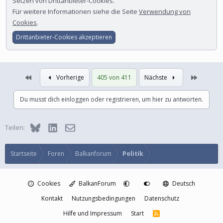
Setzen von Drittanbieter-Cookies.
Für weitere Informationen siehe die Seite
Verwendung von
Cookies
.
Drittanbieter-Cookies akzeptieren
Erste
Letzte
Vorherige
405 von 411
Nächste
Du musst dich einloggen oder registrieren, um hier zu antworten.
Bluesky
LinkedIn
E-Mail
Teilen:
Startseite
Foren
Balkanforum
Politik
Cookies
BalkanForum
Deutsch
Kontakt
Nutzungsbedingungen
Datenschutz
Hilfe und Impressum
Start
R
S