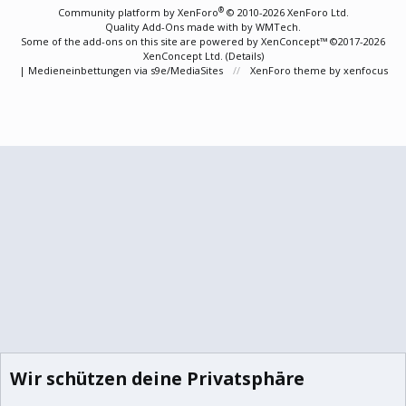
S
®
Community platform by XenForo
© 2010-2026 XenForo Ltd.
Quality Add-Ons made with
by
WMTech
.
Some of the add-ons on this site are powered by
XenConcept™
©2017-2026
XenConcept Ltd. (
Details
)
|
Medieneinbettungen via s9e/MediaSites
XenForo theme
by xenfocus
Wir schützen deine Privatsphäre