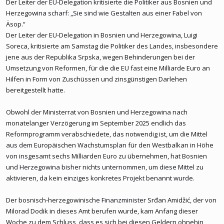
Der Leiter der EU-Delegation kritisierte die Politiker aus Bosnien und
über den neuen RS Präsident weiter kommandiert als ob er
Herzegowina scharf: „Sie sind wie Gestalten aus einer Fabel von
Präsident ist. Weiter ist Dodik in allen Medien vertreten, tätigt die
Äsop.“
meisten politischen Aussagen und gibt weiter alle anweisungen in
Der Leiter der EU-Delegation in Bosnien und Herzegowina, Luigi
seiner Partei, zu welcher eben auch Karan gehört.
Soreca, kritisierte am Samstag die Politiker des Landes, insbesondere
jene aus der Republika Srpska, wegen Behinderungen bei der
und wie gesagt, es tut nichts zur sache ob ich ihn mag oder nicht,
Umsetzung von Reformen, für die die EU fast eine Milliarde Euro an
ich rede nur real und was tatsachen ist, und das werden die RS
Hilfen in Form von Zuschüssen und zinsgünstigen Darlehen
Parlamentswahlen bestätigen, das das RS Volk gerade aus trotz
bereitgestellt hatte.
durch das politische Urteil gegen Dodik seine Partei noch mehr
Stimmen kriegen wird obwohl Dodik offiziell nicht als Premier
Obwohl der Ministerrat von Bosnien und Herzegowina nach
antritt.
monatelanger Verzögerung im September 2025 endlich das
Reformprogramm verabschiedete, das notwendig ist, um die Mittel
aus dem Europäischen Wachstumsplan für den Westbalkan in Höhe
Wenn du dir hasszerfressene kroatische Nationalisten wie Ivo
anhörst , oder unseren muslimisch-bosniakischen Freund Ludjak,
von insgesamt sechs Milliarden Euro zu übernehmen, hat Bosnien
die ständig einseitigen bullshit verzapfen, dann wundert es mich
und Herzegowina bisher nichts unternommen, um diese Mittel zu
nicht das manche von uns Serben und den Leadern schlecht
aktivieren, da kein einziges konkretes Projekt benannt wurde.
denken.
Der bosnisch-herzegowinische Finanzminister Srđan Amidžić, der von
Dodik kannste in etwas mit Kurti vergleichen, wobei ich Kurti eine
Milorad Dodik in dieses Amt berufen wurde, kam Anfang dieser
Stufe nationalistische einstufe.
Woche zu dem Schluss, dass es sich bei diesen Geldern ohnehin