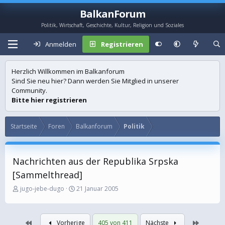
BalkanForum
Politik, Wirtschaft, Geschichte, Kultur, Religion und Soziales
Anmelden
Registrieren
Herzlich Willkommen im Balkanforum
Sind Sie neu hier? Dann werden Sie Mitglied in unserer
Community.
Bitte hier registrieren
Startseite
Foren
Balkanforum
Politik
Nachrichten aus der Republika Srpska
[Sammelthread]
E
E
jugo-jebe-dugo
21 Januar 2005
r
r
s
s
t
t
Erste
Letzte
Vorherige
405 von 411
Nächste
e
e