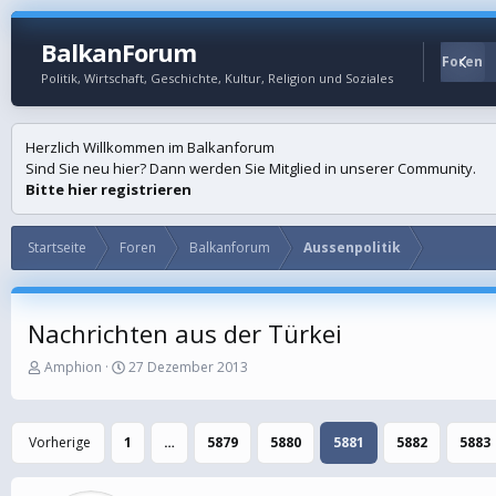
BalkanForum
Startseite
Foren
Politik, Wirtschaft, Geschichte, Kultur, Religion und Soziales
Herzlich Willkommen im Balkanforum
Sind Sie neu hier? Dann werden Sie Mitglied in unserer Community.
Bitte hier registrieren
Startseite
Foren
Balkanforum
Aussenpolitik
Nachrichten aus der Türkei
E
E
Amphion
27 Dezember 2013
r
r
s
s
t
t
Vorherige
1
…
5879
5880
5881
5882
5883
e
e
l
l
l
l