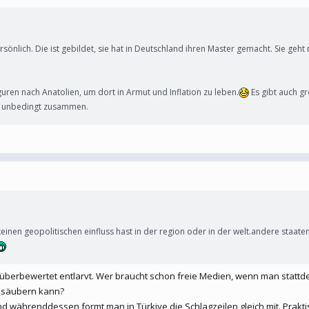
rsönlich. Die ist gebildet, sie hat in Deutschland ihren Master gemacht. Sie geh
ren nach Anatolien, um dort in Armut und Inflation zu leben.
Es gibt auch gr
cht unbedingt zusammen.
keinen geopolitischen einfluss hast in der region oder in der welt.andere staaten
ls überbewertet entlarvt. Wer braucht schon freie Medien, wenn man stat
h säubern kann?
d währenddessen formt man in Türkiye die Schlagzeilen gleich mit. Prakt