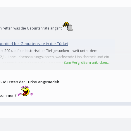
h retten was die Geburtenrate angeht.
kordtief bei Geburtenrate in der Türkei
ist 2024 auf ein historisches Tief gesunken – weit unter dem
2,1. Hohe Lebenshaltungskosten, wachsende Unsicherheit und ein
Zum Vergrößern anklicken....
engründung. Während die Regierung finanzielle Anreize bietet,
 Süd Osten der Türkei angesiedelt
4 auf ein historisches Tief gesunken – weit unter dem Bestandserhal
men die Familiengründung.
bekommen?
nitys bessern Bilanz auf​
rten pro Frau in ländlichen Gebieten, in den kurdisch geprägten Regionen und in
eist sich die Urbanisierung als Treiber des Geburtenschwunds."