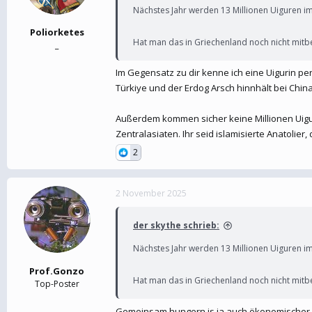
Nächstes Jahr werden 13 Millionen Uiguren i
Poliorketes
Hat man das in Griechenland noch nicht mi
_
Im Gegensatz zu dir kenne ich eine Uigurin per
Türkiye und der Erdog Arsch hinnhält bei Chin
Außerdem kommen sicher keine Millionen Uigure
Zentralasiaten. Ihr seid islamisierte Anatolie
2
2 November 2025
der skythe schrieb:
Nächstes Jahr werden 13 Millionen Uiguren i
Prof.Gonzo
Hat man das in Griechenland noch nicht mi
Top-Poster
Gemeinsam hungern is ja auch ökonomischer.