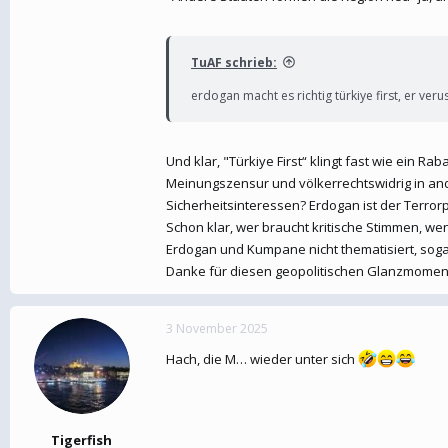
TuAF schrieb:
erdogan macht es richtig türkiye first, er ver
Und klar, "Türkiye First“ klingt fast wie ein R
Meinungszensur und völkerrechtswidrig in and
Sicherheitsinteressen? Erdogan ist der Terror
Schon klar, wer braucht kritische Stimmen, we
Erdogan und Kumpane nicht thematisiert, soga
Danke für diesen geopolitischen Glanzmoment,
3 November 2025
Hach, die M… wieder unter sich
Tigerfish