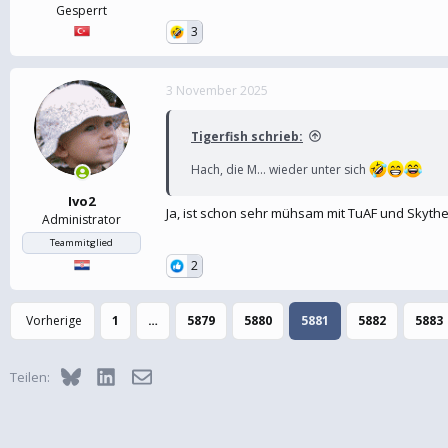
Gesperrt
3
3 November 2025
Tigerfish schrieb:
Hach, die M… wieder unter sich
Ivo2
Ja, ist schon sehr mühsam mit TuAF und Skyth
Administrator
Teammitglied
2
Vorherige
1
…
5879
5880
5881
5882
5883
Bluesky
LinkedIn
E-Mail
Teilen: