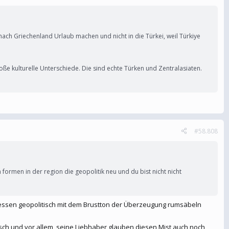
t nach Griechenland Urlaub machen und nicht in die Türkei, weil Türkiye
oße kulturelle Unterschiede. Die sind echte Türken und Zentralasiaten.
#58.808
 formen in der region die geopolitik neu und du bist nicht nicht
tdessen geopolitisch mit dem Brustton der Überzeugung rumsäbeln
isch und vor allem, seine Liebhaber glauben diesen Mist auch noch