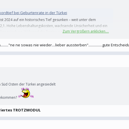
kordtief bei Geburtenrate in der Türkei
ist 2024 auf ein historisches Tief gesunken – weit unter dem
2,1. Hohe Lebenshaltungskosten, wachsende Unsicherheit und ein
Zum Vergrößern anklicken....
engründung. Während die Regierung finanzielle Anreize bietet,
...."ne ne sowas nie wieder....lieber aussterben"................gute Entschei
4 auf ein historisches Tief gesunken – weit unter dem Bestandserhal
men die Familiengründung.
nitys bessern Bilanz auf​
rten pro Frau in ländlichen Gebieten, in den kurdisch geprägten Regionen und in
m Süd Osten der Türkei angesiedelt
eist sich die Urbanisierung als Treiber des Geburtenschwunds."
tbekommen?
eriertes TROTZMODUL