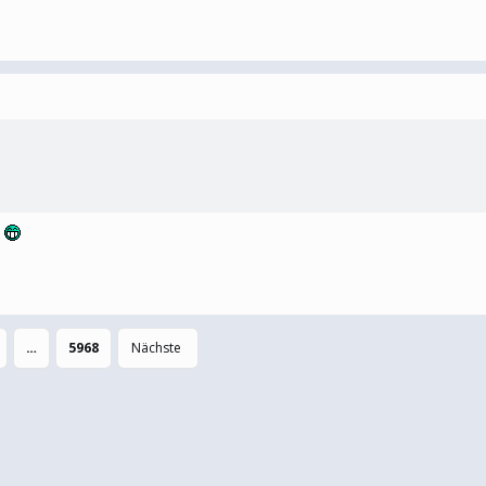
e
…
5968
Nächste