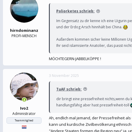
Poliorketes schrieb:
Im Gegensatz zu dir kenne ich eine Uigurin pe
und der Erdog Arsch hinnhält bei China.
hirndominanz
PROFI-MENSCH
Außerdem kommen sicher keine Millionen Uigu
Ihr seid islamisierte Anatolier, das passt ni
MÖCHTEGERN-JABBELKÖPPE !
3 November 2025
TuAF schrieb:
dir bringt eine pressefreiheit nichts,wenn du 
handlungsfähig aber hast pressefreiheit-toll
Ivo2
Administrator
Ah, endlich mal jemand, der Pressefreiheit a
Teammitglied
kann und kurdische Zivilbevölkerung ethnisc
"Andere Staaten formen die Region neu“ ja, un