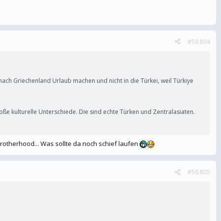
#58.804
t nach Griechenland Urlaub machen und nicht in die Türkei, weil Türkiye
oße kulturelle Unterschiede. Die sind echte Türken und Zentralasiaten.
brotherhood... Was sollte da noch schief laufen
#58.805