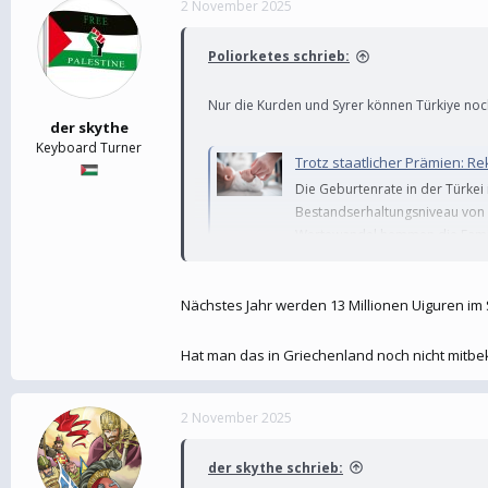
2 November 2025
e
t
r
a
m
Poliorketes schrieb:
Nur die Kurden und Syrer können Türkiye noc
der skythe
Keyboard Turner
Trotz staatlicher Prämien: Re
Die Geburtenrate in der Türkei 
Bestandserhaltungsniveau von 
Wertewandel hemmen die Famili
bezweifeln Experten...
dtj-online.de
Nächstes Jahr werden 13 Millionen Uiguren im
Die Geburtenrate in der Türkei ist 202
Unsicherheit und ein Wertewandel hem
Hat man das in Griechenland noch nicht mit
Ländliche Minderheitencommu
2 November 2025
"Verhältnismäßig höher ist die Zahl der Gebu
Prozent der Türken in den Städten leben, erw
der skythe schrieb: