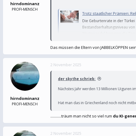
hirndominanz
PROFI-MENSCH
Trotz staatlicher Prämien: Re
Die Geburtenrate in der Türkei 
Bestandserhaltungsniveau von 
Wertewandel hemmen die Famili
bezweifeln Experten...
Das müssen die Eltern von JABBELKÖPPEN sein.....
dtj-online.de
Die Geburtenrate in der Türkei ist 202
Unsicherheit und ein Wertewandel hem
2 November 2025
Ländliche Minderheitencommu
der skythe schrieb:
"Verhältnismäßig höher ist die Zahl der Gebu
Nächstes Jahr werden 13 Millionen Uiguren i
Prozent der Türken in den Städten leben, erw
hirndominanz
Hat man das in Griechenland noch nicht mi
PROFI-MENSCH
............träum man nicht so viel rum
du KI-gen
2 November 2025