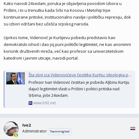
Kako navodi 24sedam, poruka je objavljena povodom izbora u
Prištini, i to u trenutku kada Srbi na Kosovu i Metohiji trpe
kontinuirane pritiske, institucionalno nasilje i političku represiju, dok
su izbori održani bez učešća srpskog naroda.
Uprkos tome, Videnović je Kurtijevu pobedu predstavio kao
demokratski ishod i dao joj puni politički legitimitet, ne kao anonimni
korisnik društvenih mreža, već kao profesor sa univerzitetskom
katedrom i javnim uticaje, navodi portal.
Šta stoji iza Videnovićeve čestitke Kurtiju: Ideologija poraza i lojalnost Prištini
Profesor Ivan Videnović čestitao je pobedu Aljbinu Kurtiju
dajući legitimitet vlasti u Prištini i politici pritiska nad
Srbima, piše 24sedam.
www.b92.net
Ivo2
Administrator
Teammitglied