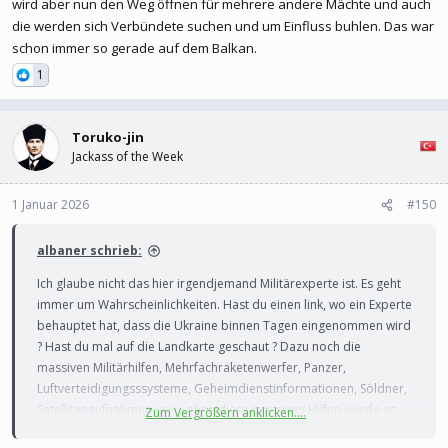
wird aber nun den Weg öffnen für mehrere andere Mächte und auch
die werden sich Verbündete suchen und um Einfluss buhlen. Das war
schon immer so gerade auf dem Balkan.
1
Toruko-jin
Jackass of the Week
1 Januar 2026
#150
albaner schrieb:
Ich glaube nicht das hier irgendjemand Militärexperte ist. Es geht
immer um Wahrscheinlichkeiten. Hast du einen link, wo ein Experte
behauptet hat, dass die Ukraine binnen Tagen eingenommen wird
? Hast du mal auf die Landkarte geschaut ? Dazu noch die
massiven Militärhilfen, Mehrfachraketenwerfer, Panzer,
Luftverteidigungsssysteme, Geheimdienstinformationen, Söldner,
Satellitenaufnahmen usw.. ohne diese massiven Hilfen würde es
Zum Vergrößern anklicken....
sowas von anders aussehen. Und ja, das hat sich Putin anfangs