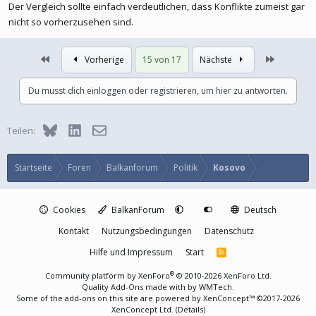
sicher anders vorgestellt. Ganz schlechter Vergleich zu Kosovo
Der Vergleich sollte einfach verdeutlichen, dass Konflikte zumeist gar
finde ich.
nicht so vorherzusehen sind.
Erste
Letzte
Vorherige
15 von 17
Nächste
Du musst dich einloggen oder registrieren, um hier zu antworten.
Bluesky
LinkedIn
E-Mail
Teilen:
Startseite
Foren
Balkanforum
Politik
Kosovo
Cookies
BalkanForum
Deutsch
Kontakt
Nutzungsbedingungen
Datenschutz
Hilfe und Impressum
Start
R
S
S
®
Community platform by XenForo
© 2010-2026 XenForo Ltd.
Quality Add-Ons made with
by
WMTech
.
Some of the add-ons on this site are powered by
XenConcept™
©2017-2026
XenConcept Ltd. (
Details
)