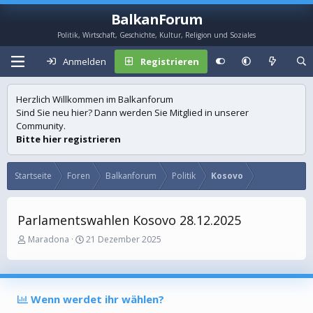
BalkanForum
Politik, Wirtschaft, Geschichte, Kultur, Religion und Soziales
Anmelden
Registrieren
Herzlich Willkommen im Balkanforum
Sind Sie neu hier? Dann werden Sie Mitglied in unserer
Community.
Bitte hier registrieren
Startseite
Foren
Balkanforum
Politik
Kosovo
Parlamentswahlen Kosovo 28.12.2025
E
E
Maradona
21 Dezember 2025
r
r
s
s
t
t
e
e
Wenn werdet ihr wählen?
l
l