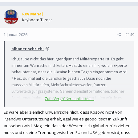
Rey Manaj
Keyboard Turner
1 Januar 2026
#149
albaner schrieb:
Ich glaube nicht das hier irgendjemand Militärexperte ist. Es geht
immer um Wahrscheinlichkeiten. Hast du einen link, wo ein Experte
behauptet hat, dass die Ukraine binnen Tagen eingenommen wird
? Hast du mal auf die Landkarte geschaut ? Dazu noch die
massiven Militärhilfen, Mehrfachraketenwerfer, Panzer,
Luftverteidigungsssysteme, Geheimdienstinformationen, Söldner,
Satellitenaufnahmen usw.. ohne diese massiven Hilfen würde es
Zum Vergrößern anklicken....
sowas von anders aussehen. Und ja, das hat sich Putin anfangs
sicher anders vorgestellt. Ganz schlechter Vergleich zu Kosovo
Es wäre aber ziemlich unwahrscheinlich, dass Kosovo nicht von
finde ich.
irgendwo Unterstützung erhält, egal wie es geopolitisch in Zukunft
aussehen wird. Mag sein dass der Westen sich global zurückziehen
muss und es eine Trennung zwischen EU und USA geben wird, dass