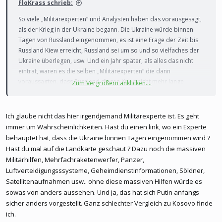
FloKrass schrieb:
So viele „Militärexperten“ und Analysten haben das vorausgesagt,
als der Krieg in der Ukraine begann. Die Ukraine würde binnen
Tagen von Russland eingenommen, es ist eine Frage der Zeit bis
Russland Kiew erreicht, Russland sei um so und so vielfaches der
Ukraine überlegen, usw. Und ein Jahr später, als alles das nicht
eintrat, waren es die selben „Militärexperten“ die dann
voraussagten, dass Russland diesen Krieg nicht mehr lange
Zum Vergrößern anklicken....
aushielte und anderes dummes Geschwätz
Was ich sagen will, es gibt so viele „Experten“ heutzutage, die so
Ich glaube nicht das hier irgendjemand Militärexperte ist. Es geht
viel über alles wissen und im Endeffekt wissen sie nichts. Genauso
immer um Wahrscheinlichkeiten. Hast du einen link, wo ein Experte
verhält es sich mit einem potentiellen Krieg zwischen Serbien und
behauptet hat, dass die Ukraine binnen Tagen eingenommen wird ?
Kosovo. Auf „Experten“ zu hören ist nie ein guter Rat
Hast du mal auf die Landkarte geschaut ? Dazu noch die massiven
Militärhilfen, Mehrfachraketenwerfer, Panzer,
Luftverteidigungsssysteme, Geheimdienstinformationen, Söldner,
Satellitenaufnahmen usw.. ohne diese massiven Hilfen würde es
sowas von anders aussehen. Und ja, das hat sich Putin anfangs
sicher anders vorgestellt. Ganz schlechter Vergleich zu Kosovo finde
ich.