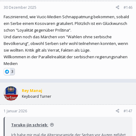
30 Dezember 2025
#146
Faszinierend, wie Vucic-Medien Schnappatmung bekommen, sobald
ein Serbe einem Kosovaren gratuliert. Plötzlich ist ein Glückwunsch
schon "Loyalität gegenüber Priština“.
Und dann noch das Märchen von "Wahlen ohne serbische
Bevölkerung“, obwohl Serben sehr wohl teilnehmen konnten, wenn
sie wollten. Kritik gilt als Verrat, Fakten als Lüge.
Willkommen in der Parallelrealität der serbischen regierungsnahen
Medien
3
Rey Manaj
Keyboard Turner
1 Januar 2026
#147
Toruko-jin schrieb:
Ich habe mir mal die Alterspyramide der Serben vor Augen geführt