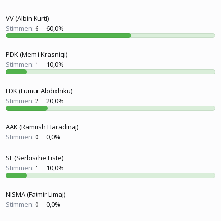
l
l
e
t
VV (Albin Kurti)
r
a
m
Stimmen:
6
60,0%
PDK (Memli Krasniqi)
Stimmen:
1
10,0%
LDK (Lumur Abdixhiku)
Stimmen:
2
20,0%
AAK (Ramush Haradinaj)
Stimmen:
0
0,0%
SL (Serbische Liste)
Stimmen:
1
10,0%
NISMA (Fatmir Limaj)
Stimmen:
0
0,0%