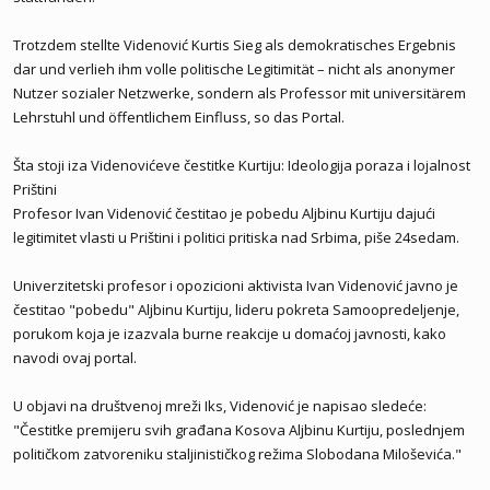
Trotzdem stellte Videnović Kurtis Sieg als demokratisches Ergebnis
dar und verlieh ihm volle politische Legitimität – nicht als anonymer
Nutzer sozialer Netzwerke, sondern als Professor mit universitärem
Lehrstuhl und öffentlichem Einfluss, so das Portal.
Šta stoji iza Videnovićeve čestitke Kurtiju: Ideologija poraza i lojalnost
Prištini
Profesor Ivan Videnović čestitao je pobedu Aljbinu Kurtiju dajući
legitimitet vlasti u Prištini i politici pritiska nad Srbima, piše 24sedam.
Univerzitetski profesor i opozicioni aktivista Ivan Videnović javno je
čestitao "pobedu" Aljbinu Kurtiju, lideru pokreta Samoopredeljenje,
porukom koja je izazvala burne reakcije u domaćoj javnosti, kako
navodi ovaj portal.
U objavi na društvenoj mreži Iks, Videnović je napisao sledeće:
"Čestitke premijeru svih građana Kosova Aljbinu Kurtiju, poslednjem
političkom zatvoreniku staljinističkog režima Slobodana Miloševića."