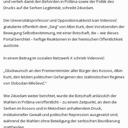
und verlieh damit den Behörden in Priština sowie der Politik des
Drucks auf die Serben Legitimität, schreibt 24sedam.
Der Universitätsprofessor und Oppositionsaktivist Ivan Videnović
gratulierte öffentlich dem „Sieg“ von Albin Kurti, dem Vorsitzenden der
Bewegung Selbstbestimmung, mit einer Botschaft, die – wie dieses
Portal berichtet – heftige Reaktionen in der heimischen Öffentlichkeit
auslöste.
In einem Beitrag im sozialen Netzwerk X schrieb Videnović:
„Glückwunsch an den Premierminister aller Bürger des Kosovo, Albin
Kurti, den letzten politischen Gefangenen des stalinistischen Regimes
von Slobodan Milošević.“
Wie 24sedam weiter berichtet, wurde die Botschaft anlässlich der
Wahlen in Priština veröffentlicht – zu einem Zeitpunkt, an dem die
Serben im Kosovo und in Metochien anhaltendem Druck,
institutioneller Gewalt und politischer Repression ausgesetzt sind,
während die Wahlen ohne Beteiligung der serbischen Bevölkerung
stattfanden.