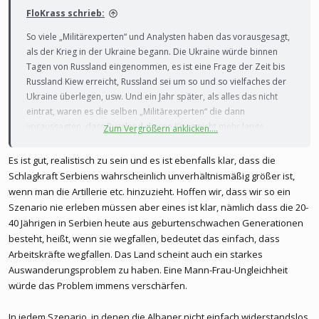
FloKrass schrieb:
So viele „Militärexperten“ und Analysten haben das vorausgesagt,
als der Krieg in der Ukraine begann. Die Ukraine würde binnen
Tagen von Russland eingenommen, es ist eine Frage der Zeit bis
Russland Kiew erreicht, Russland sei um so und so vielfaches der
Ukraine überlegen, usw. Und ein Jahr später, als alles das nicht
eintrat, waren es die selben „Militärexperten“ die dann
voraussagten, dass Russland diesen Krieg nicht mehr lange
Zum Vergrößern anklicken....
aushielte und anderes dummes Geschwätz
Es ist gut, realistisch zu sein und es ist ebenfalls klar, dass die
Was ich sagen will, es gibt so viele „Experten“ heutzutage, die so
Schlagkraft Serbiens wahrscheinlich unverhältnismäßig größer ist,
viel über alles wissen und im Endeffekt wissen sie nichts. Genauso
wenn man die Artillerie etc. hinzuzieht. Hoffen wir, dass wir so ein
verhält es sich mit einem potentiellen Krieg zwischen Serbien und
Szenario nie erleben müssen aber eines ist klar, nämlich dass die 20-
Kosovo. Auf „Experten“ zu hören ist nie ein guter Rat
40 Jährigen in Serbien heute aus geburtenschwachen Generationen
besteht, heißt, wenn sie wegfallen, bedeutet das einfach, dass
Arbeitskräfte wegfallen. Das Land scheint auch ein starkes
Auswanderungsproblem zu haben. Eine Mann-Frau-Ungleichheit
würde das Problem immens verschärfen.
In jedem Szenario, in denen die Albaner nicht einfach widerstandslos